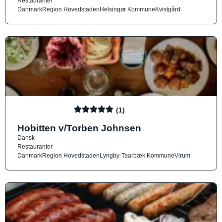
Restauranter
Danmark
Region Hovedstaden
Helsingør Kommune
Kvistgård
(1)
Hobitten v/Torben Johnsen
Dansk
Restauranter
Danmark
Region Hovedstaden
Lyngby-Taarbæk Kommune
Virum