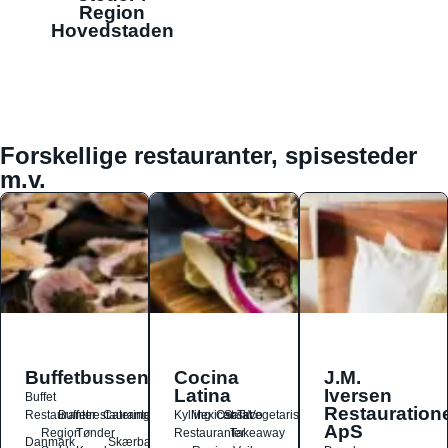
Region
Hovedstaden
Forskellige restauranter, spisesteder
m.v.
Buffetbussen
Cocina
J.M.
Latina
Iversen
Buffet
Restauration
Restauranter
Buffetrestauranter
Catering
Kylling
Mexicansk
Ost
Salat
Taco
Vegetarisk
ApS
Region
Tønder
Restauranter
Takeaway
Danmark
Skærbæk