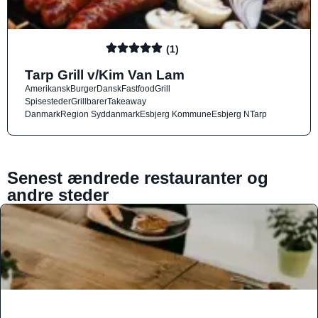
(1)
Tarp Grill v/Kim Van Lam
Amerikansk
Burger
Dansk
Fastfood
Grill
Spisesteder
Grillbarer
Takeaway
Danmark
Region Syddanmark
Esbjerg Kommune
Esbjerg N
Tarp
Senest ændrede restauranter og
andre steder