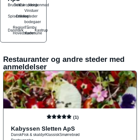
Brunch
Dansk
Europæisk
Morgenmad
Vinstuer
Spisesteder
Drikkesteder
og
bodegaer
Region
Tårnby
Danmark
Kastrup
Hovedstaden
Kommune
Restauranter og andre steder med
anmeldelser
(1)
Kabyssen Sletten ApS
Dansk
Fisk & skaldyr
Klassisk
Smørrebrød