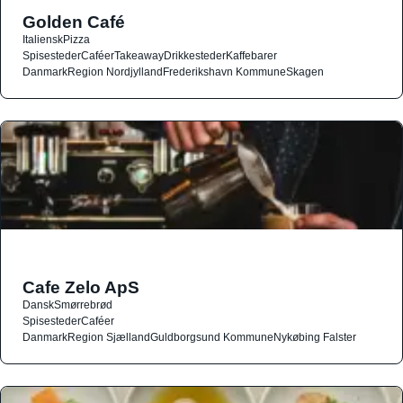
Golden Café
Italiensk
Pizza
Spisesteder
Caféer
Takeaway
Drikkesteder
Kaffebarer
Danmark
Region Nordjylland
Frederikshavn Kommune
Skagen
Cafe Zelo ApS
Dansk
Smørrebrød
Spisesteder
Caféer
Danmark
Region Sjælland
Guldborgsund Kommune
Nykøbing Falster