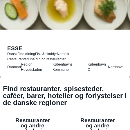
ESSE
Dansk
Fine dining
Fisk & skaldyr
Nordisk
Restauranter
Fine dining restauranter
Region
Københavns
København
Danmark
Nordhavn
Hovedstaden
Kommune
Ø
Find restauranter, spisesteder,
caféer, barer, hoteller og forlystelser i
de danske regioner
Restauranter
Restauranter
og andre
og andre