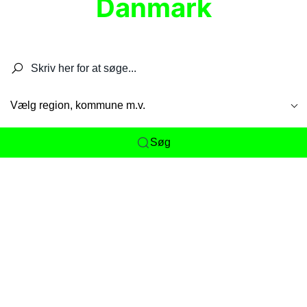
Danmark
Søg efter restauranter, spisesteder, caféer,
barer, pubber, hoteller og aktiviteter.
Vælg region, kommune m.v.
Søg
Her får du det komplette overblik
over
Danmarks mange spisesteder, caféer og
restauranter samlet ét sted. Vi gør det nemt for
dig at opdage alt fra skjulte lokale favoritter til
eksklusive gourmetoplevelser på tværs af alle
landets byer og regioner.
Søgningen er gjort enkel, så du hurtigt kan filtrere
efter madtype, lokation eller specifikke ønsker til