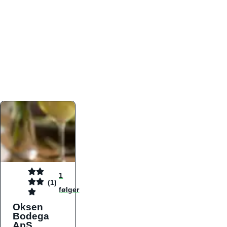
atmosfæren. Platformen er faktabaseret,
overskuelig og altid opdateret med de nyeste
informationer, hvilket gør den til det ideelle værktøj
for både lokale madelskere og turister på farten.
Find præcis den madtype og den stemning, der
passer til din næste middag, uanset hvor i landet
du befinder dig.
1
(1)
følger
Oksen
Bodega
ApS