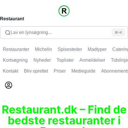
Restaurant
Lav en lynsøgning...
⌘+K
Restauranter
Michelin
Spisesteder
Madtyper
Caterin
Kortsøgning
Nyheder
Toplister
Anmeldelser
Tidslinje
Kontakt
Bliv oprettet
Priser
Medieguide
Abonnement
Restaurant.dk – Find de
bedste restauranter i