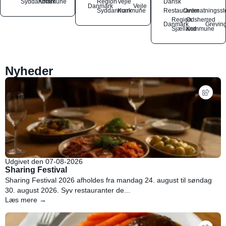
Syddanmark
Kommune
Region
Vejle
Dansk
Danmark
Vejle
Syddanmark
Kommune
Restauranter
Overnatningsst
Region
Odsherred
Danmark
Grevin
Sjælland
Kommune
Nyheder
Udgivet den 07-08-2026
Sharing Festival
Sharing Festival 2026 afholdes fra mandag 24. august til søndag
30. august 2026. Syv restauranter de...
Læs mere →