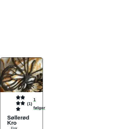
atmosfæren. Platformen er faktabaseret,
overskuelig og altid opdateret med de nyeste
informationer, hvilket gør den til det ideelle værktøj
for både lokale madelskere og turister på farten.
Find præcis den madtype og den stemning, der
passer til din næste middag, uanset hvor i landet
du befinder dig.
1
(1)
følger
Søllerød
Kro
Fisk