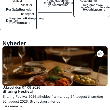
skaldyr
Region
Haderslev
Restauranter
Danmark
Haderslev
Vinstuer
Syddanmark
Kommune
Region
Gribskov
Danmark
Tisvilde
Restauranter
Catering
Drikkesteder
og
Hovedstaden
Kommune
bodegaer
Region
Frederiksberg
Frederiksberg
Danmark
Hovedstaden
Kommune
C
Nyheder
Udgivet den 07-08-2026
Sharing Festival
Sharing Festival 2026 afholdes fra mandag 24. august til søndag
30. august 2026. Syv restauranter de...
Læs mere →