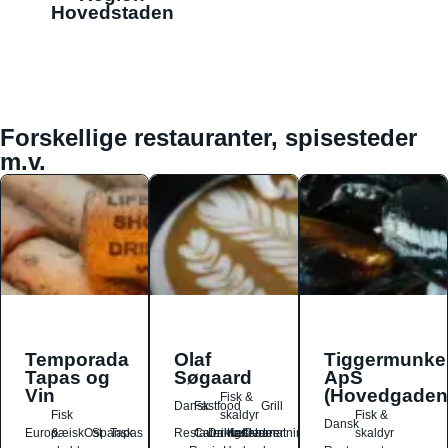
Hovedstaden
Forskellige restauranter, spisesteder
m.v.
Temporada
Olaf
Tiggermunke
Tapas og
Søgaard
ApS
Vin
(Hovedgaden
Fisk &
Dansk
Fastfood
Grill
Fisk
skaldyr
Fisk &
Dansk
Europæisk
&
Ost
Spansk
Tapas
Restauranter
Catering
Drikkesteder
Kaffebarer
Overnatningssteder
skaldyr