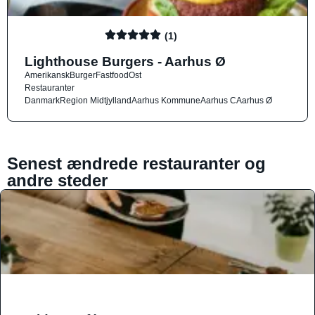
(1)
Lighthouse Burgers - Aarhus Ø
Amerikansk
Burger
Fastfood
Ost
Restauranter
Danmark
Region Midtjylland
Aarhus Kommune
Aarhus C
Aarhus Ø
Senest ændrede restauranter og
andre steder