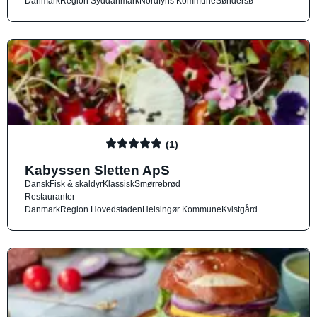
Danmark
Region Syddanmark
Nordfyns Kommune
Søndersø
(1)
Kabyssen Sletten ApS
Dansk
Fisk & skaldyr
Klassisk
Smørrebrød
Restauranter
Danmark
Region Hovedstaden
Helsingør Kommune
Kvistgård