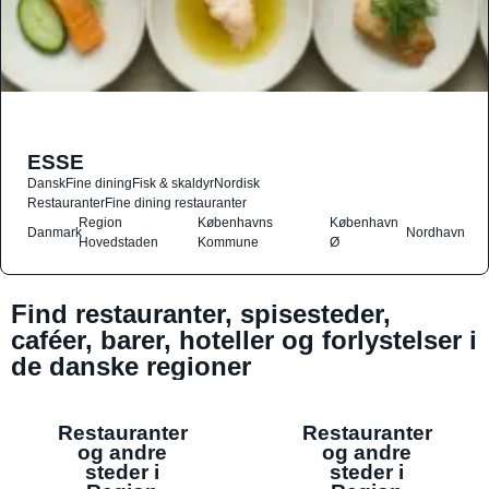
ESSE
Dansk
Fine dining
Fisk & skaldyr
Nordisk
Restauranter
Fine dining restauranter
Region
Københavns
København
Danmark
Nordhavn
Hovedstaden
Kommune
Ø
Find restauranter, spisesteder,
caféer, barer, hoteller og forlystelser i
de danske regioner
Restauranter
Restauranter
og andre
og andre
steder i
steder i