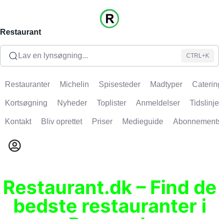
Restaurant
Lav en lynsøgning...
CTRL+K
Restauranter
Michelin
Spisesteder
Madtyper
Caterin
Kortsøgning
Nyheder
Toplister
Anmeldelser
Tidslinje
Kontakt
Bliv oprettet
Priser
Medieguide
Abonnement
Restaurant.dk – Find de
bedste restauranter i