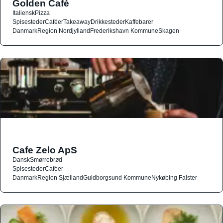
Golden Café
Italiensk
Pizza
Spisesteder
Caféer
Takeaway
Drikkesteder
Kaffebarer
Danmark
Region Nordjylland
Frederikshavn Kommune
Skagen
Cafe Zelo ApS
Dansk
Smørrebrød
Spisesteder
Caféer
Danmark
Region Sjælland
Guldborgsund Kommune
Nykøbing Falster