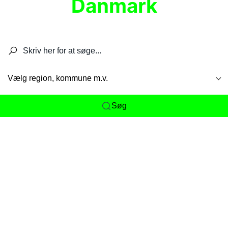
Danmark
Søg efter restauranter, spisesteder, caféer,
barer, pubber, hoteller og aktiviteter.
Vælg region, kommune m.v.
Søg
Her får du det komplette overblik
over
Danmarks mange spisesteder, caféer og
restauranter samlet ét sted. Vi gør det nemt for
dig at opdage alt fra skjulte lokale favoritter til
eksklusive gourmetoplevelser på tværs af alle
landets byer og regioner.
Søgningen er gjort enkel, så du hurtigt kan filtrere
efter madtype, lokation eller specifikke ønsker til