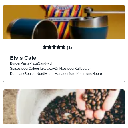
(1)
Elvis Cafe
Burger
Pasta
Pizza
Sandwich
Spisesteder
Caféer
Takeaway
Drikkesteder
Kaffebarer
Danmark
Region Nordjylland
Mariagerfjord Kommune
Hobro