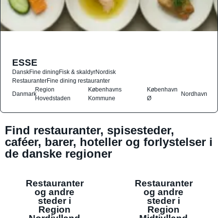
ESSE
Dansk
Fine dining
Fisk & skaldyr
Nordisk
Restauranter
Fine dining restauranter
Region
Københavns
København
Danmark
Nordhavn
Hovedstaden
Kommune
Ø
Find restauranter, spisesteder,
caféer, barer, hoteller og forlystelser i
de danske regioner
Restauranter
Restauranter
og andre
og andre
steder i
steder i
Region
Region