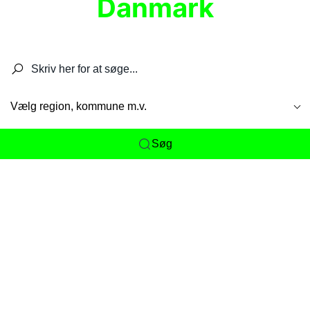
Danmark
Søg efter restauranter, spisesteder, caféer,
barer, pubber, hoteller og aktiviteter.
Vælg region, kommune m.v.
Søg
Her får du det komplette overblik
over
Danmarks mange spisesteder, caféer og
restauranter samlet ét sted. Vi gør det nemt for
dig at opdage alt fra skjulte lokale favoritter til
eksklusive gourmetoplevelser på tværs af alle
landets byer og regioner.
Søgningen er gjort enkel, så du hurtigt kan filtrere
efter madtype, lokation eller specifikke ønsker til