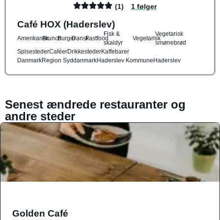
(1)
1 følger
Café HOX (Haderslev)
Fisk &
Vegetarisk
Amerikansk
Brunch
Burger
Dansk
Fastfood
Vegetarisk
skaldyr
smørrebrød
Spisesteder
Caféer
Drikkesteder
Kaffebarer
Danmark
Region Syddanmark
Haderslev Kommune
Haderslev
Senest ændrede restauranter og
andre steder
Golden Café