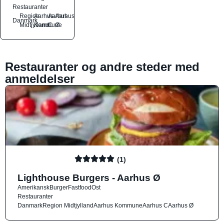
Restauranter
Region
Aarhus
Aarhus
Aarhus
Danmark
Midtjylland
Kommune
C
Ø
Restauranter og andre steder med
anmeldelser
(1)
Lighthouse Burgers - Aarhus Ø
Amerikansk
Burger
Fastfood
Ost
Restauranter
Danmark
Region Midtjylland
Aarhus Kommune
Aarhus C
Aarhus Ø