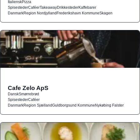
Italiensk
Pizza
Spisesteder
Caféer
Takeaway
Drikkesteder
Kaffebarer
Danmark
Region Nordjylland
Frederikshavn Kommune
Skagen
Cafe Zelo ApS
Dansk
Smørrebrød
Spisesteder
Caféer
Danmark
Region Sjælland
Guldborgsund Kommune
Nykøbing Falster