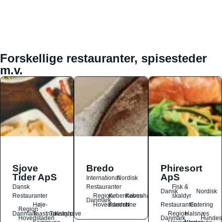
Forskellige restauranter, spisesteder
m.v.
Sjove
Bredo
Phiresort
Tider ApS
ApS
International
Nordisk
Dansk
Restauranter
Fisk &
Dansk
Nordisk
Restauranter
Region
Københavns
København
skaldyr
Danmark
Høje-
Hovedstaden
Kommune
N
Restauranter
Catering
Region
Danmark
Taastrup
Taastrup
Kraghave
Region
Halsnæs
Hovedstaden
Danmark
Hundes