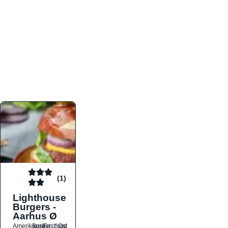
atmosfæren. Platformen er faktabaseret,
overskuelig og altid opdateret med de nyeste
informationer, hvilket gør den til det ideelle værktøj
for både lokale madelskere og turister på farten.
Find præcis den madtype og den stemning, der
passer til din næste middag, uanset hvor i landet
du befinder dig.
(1)
Lighthouse
Burgers -
Aarhus Ø
Amerikansk
Burger
Fastfood
Ost