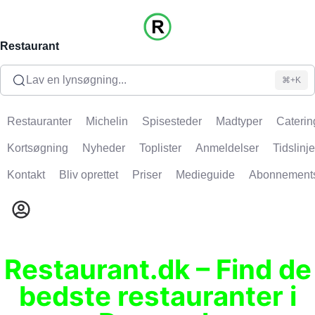
Restaurant
Lav en lynsøgning...
⌘+K
Restauranter
Michelin
Spisesteder
Madtyper
Caterin
Kortsøgning
Nyheder
Toplister
Anmeldelser
Tidslinje
Kontakt
Bliv oprettet
Priser
Medieguide
Abonnement
Restaurant.dk – Find de
bedste restauranter i