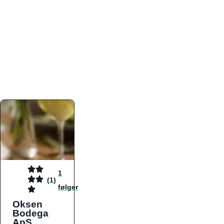
atmosfæren. Platformen er faktabaseret,
overskuelig og altid opdateret med de nyeste
informationer, hvilket gør den til det ideelle værktøj
for både lokale madelskere og turister på farten.
Find præcis den madtype og den stemning, der
passer til din næste middag, uanset hvor i landet
du befinder dig.
1
(1)
følger
Oksen
Bodega
ApS