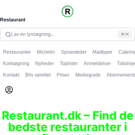
Restaurant
Lav en lynsøgning...
⌘+K
Restauranter
Michelin
Spisesteder
Madtyper
Caterin
Kortsøgning
Nyheder
Toplister
Anmeldelser
Tidslinje
Kontakt
Bliv oprettet
Priser
Medieguide
Abonnement
Restaurant.dk – Find de
bedste restauranter i