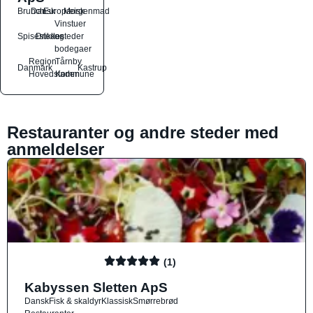
Brunch
Dansk
Europæisk
Morgenmad
Vinstuer
Spisesteder
Drikkesteder
og
bodegaer
Region
Tårnby
Danmark
Kastrup
Hovedstaden
Kommune
Restauranter og andre steder med
anmeldelser
(1)
Kabyssen Sletten ApS
Dansk
Fisk & skaldyr
Klassisk
Smørrebrød