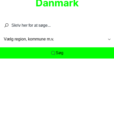
Danmark
Søg efter restauranter, spisesteder, caféer,
barer, pubber, hoteller og aktiviteter.
Vælg region, kommune m.v.
Søg
Her får du det komplette overblik
over
Danmarks mange spisesteder, caféer og
restauranter samlet ét sted. Vi gør det nemt for
dig at opdage alt fra skjulte lokale favoritter til
eksklusive gourmetoplevelser på tværs af alle
landets byer og regioner.
Søgningen er gjort enkel, så du hurtigt kan filtrere
efter madtype, lokation eller specifikke ønsker til