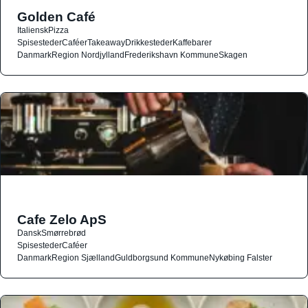
Golden Café
Italiensk
Pizza
Spisesteder
Caféer
Takeaway
Drikkesteder
Kaffebarer
Danmark
Region Nordjylland
Frederikshavn Kommune
Skagen
Cafe Zelo ApS
Dansk
Smørrebrød
Spisesteder
Caféer
Danmark
Region Sjælland
Guldborgsund Kommune
Nykøbing Falster