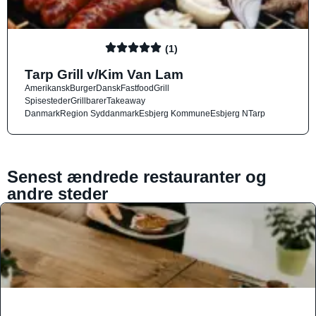
(1)
Tarp Grill v/Kim Van Lam
Amerikansk
Burger
Dansk
Fastfood
Grill
Spisesteder
Grillbarer
Takeaway
Danmark
Region Syddanmark
Esbjerg Kommune
Esbjerg N
Tarp
Senest ændrede restauranter og
andre steder