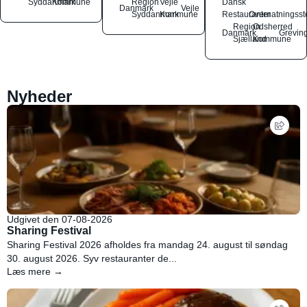
Syddanmark
Kommune
Region
Vejle
Dansk
Danmark
Vejle
Syddanmark
Kommune
Restauranter
Overnatningsst
Region
Odsherred
Danmark
Grevin
Sjælland
Kommune
Nyheder
Udgivet den 07-08-2026
Sharing Festival
Sharing Festival 2026 afholdes fra mandag 24. august til søndag
30. august 2026. Syv restauranter de...
Læs mere →