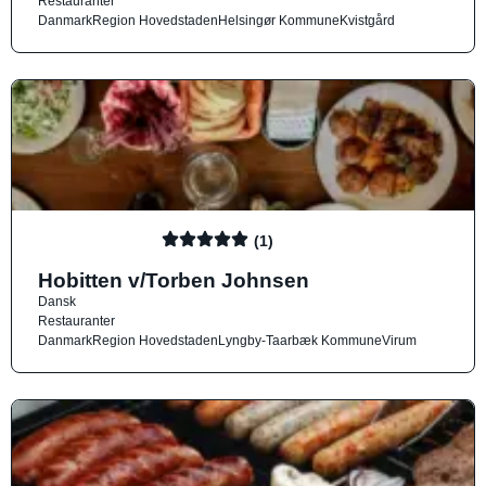
Restauranter
Danmark
Region Hovedstaden
Helsingør Kommune
Kvistgård
(1)
Hobitten v/Torben Johnsen
Dansk
Restauranter
Danmark
Region Hovedstaden
Lyngby-Taarbæk Kommune
Virum