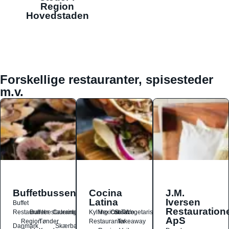
Region
Hovedstaden
Forskellige restauranter, spisesteder
m.v.
Buffetbussen
Cocina
J.M.
Latina
Iversen
Buffet
Restauration
Restauranter
Buffetrestauranter
Catering
Kylling
Mexicansk
Ost
Salat
Taco
Vegetarisk
ApS
Region
Tønder
Restauranter
Takeaway
Danmark
Skærbæk