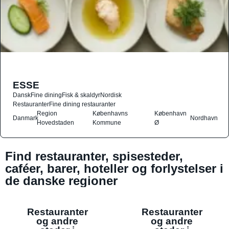
ESSE
Dansk
Fine dining
Fisk & skaldyr
Nordisk
Restauranter
Fine dining restauranter
Region
Københavns
København
Danmark
Nordhavn
Hovedstaden
Kommune
Ø
Find restauranter, spisesteder,
caféer, barer, hoteller og forlystelser i
de danske regioner
Restauranter
Restauranter
og andre
og andre