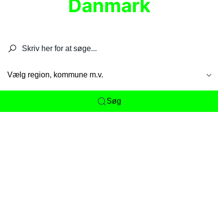
Danmark
Søg efter restauranter, spisesteder, caféer,
barer, pubber, hoteller og aktiviteter.
Vælg region, kommune m.v.
Søg
Her får du det komplette overblik
over
Danmarks mange spisesteder, caféer og
restauranter samlet ét sted. Vi gør det nemt for
dig at opdage alt fra skjulte lokale favoritter til
eksklusive gourmetoplevelser på tværs af alle
landets byer og regioner.
Søgningen er gjort enkel, så du hurtigt kan filtrere
efter madtype, lokation eller specifikke ønsker til