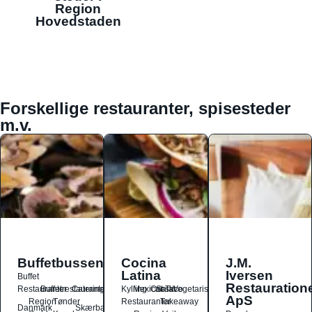
Region
Hovedstaden
Forskellige restauranter, spisesteder
m.v.
Buffetbussen
Cocina
J.M.
Latina
Iversen
Buffet
Restauration
Restauranter
Buffetrestauranter
Catering
Kylling
Mexicansk
Ost
Salat
Taco
Vegetarisk
ApS
Region
Tønder
Restauranter
Takeaway
Danmark
Skærbæk