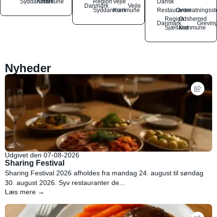
Syddanmark
Kommune
Region
Vejle
Dansk
Danmark
Vejle
Syddanmark
Kommune
Restauranter
Overnatningsst
Region
Odsherred
Danmark
Grevin
Sjælland
Kommune
Nyheder
Udgivet den 07-08-2026
Sharing Festival
Sharing Festival 2026 afholdes fra mandag 24. august til søndag
30. august 2026. Syv restauranter de...
Læs mere →