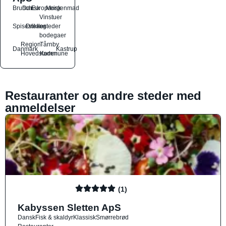
Brunch
Dansk
Europæisk
Morgenmad
Vinstuer
Spisesteder
Drikkesteder
og
bodegaer
Region
Tårnby
Danmark
Kastrup
Hovedstaden
Kommune
Restauranter og andre steder med
anmeldelser
(1)
Kabyssen Sletten ApS
Dansk
Fisk & skaldyr
Klassisk
Smørrebrød