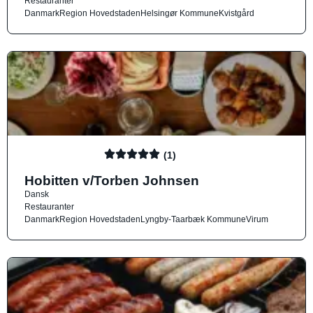
Restauranter
Danmark
Region Hovedstaden
Helsingør Kommune
Kvistgård
(1)
Hobitten v/Torben Johnsen
Dansk
Restauranter
Danmark
Region Hovedstaden
Lyngby-Taarbæk Kommune
Virum