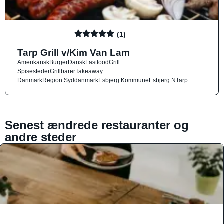
(1)
Tarp Grill v/Kim Van Lam
Amerikansk
Burger
Dansk
Fastfood
Grill
Spisesteder
Grillbarer
Takeaway
Danmark
Region Syddanmark
Esbjerg Kommune
Esbjerg N
Tarp
Senest ændrede restauranter og
andre steder