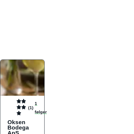
atmosfæren. Platformen er faktabaseret,
overskuelig og altid opdateret med de nyeste
informationer, hvilket gør den til det ideelle værktøj
for både lokale madelskere og turister på farten.
Find præcis den madtype og den stemning, der
passer til din næste middag, uanset hvor i landet
du befinder dig.
1
(1)
følger
Oksen
Bodega
ApS