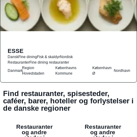
ESSE
Dansk
Fine dining
Fisk & skaldyr
Nordisk
Restauranter
Fine dining restauranter
Region
Københavns
København
Danmark
Nordhavn
Hovedstaden
Kommune
Ø
Find restauranter, spisesteder,
caféer, barer, hoteller og forlystelser i
de danske regioner
Restauranter
Restauranter
og andre
og andre