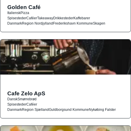
Golden Café
Italiensk
Pizza
Spisesteder
Caféer
Takeaway
Drikkesteder
Kaffebarer
Danmark
Region Nordjylland
Frederikshavn Kommune
Skagen
Cafe Zelo ApS
Dansk
Smørrebrød
Spisesteder
Caféer
Danmark
Region Sjælland
Guldborgsund Kommune
Nykøbing Falster