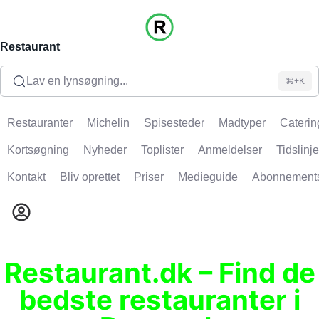
Restaurant
Lav en lynsøgning...
⌘+K
Restauranter
Michelin
Spisesteder
Madtyper
Caterin
Kortsøgning
Nyheder
Toplister
Anmeldelser
Tidslinje
Kontakt
Bliv oprettet
Priser
Medieguide
Abonnement
Restaurant.dk – Find de
bedste restauranter i