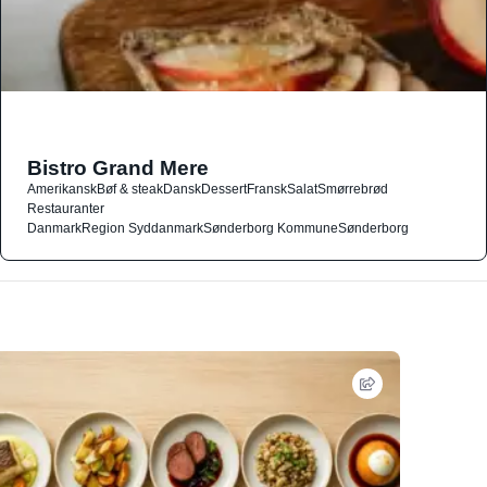
Bistro Grand Mere
Amerikansk
Bøf & steak
Dansk
Dessert
Fransk
Salat
Smørrebrød
Restauranter
Danmark
Region Syddanmark
Sønderborg Kommune
Sønderborg