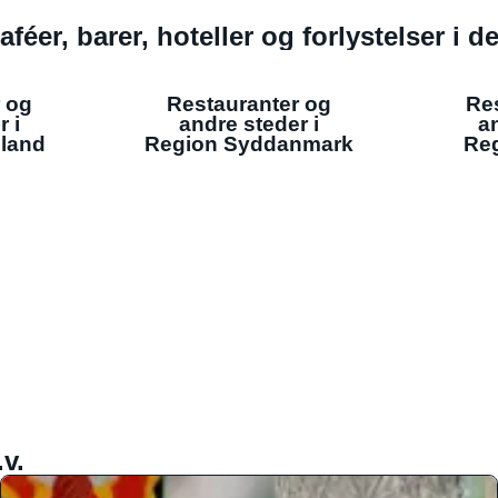
aféer, barer, hoteller og forlystelser i 
 og
Restauranter og
Re
r i
andre steder i
an
lland
Region Syddanmark
Reg
v.