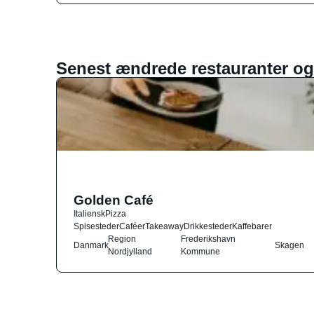
Senest ændrede restauranter og
Golden Café
Italiensk
Pizza
Spisesteder
Caféer
Takeaway
Drikkesteder
Kaffebarer
Region
Frederikshavn
Danmark
Skagen
Nordjylland
Kommune