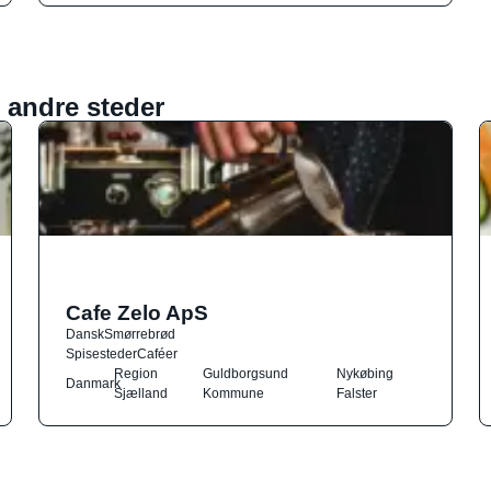
 andre steder
Cafe Zelo ApS
Dansk
Smørrebrød
Spisesteder
Caféer
Region
Guldborgsund
Nykøbing
Danmark
Sjælland
Kommune
Falster