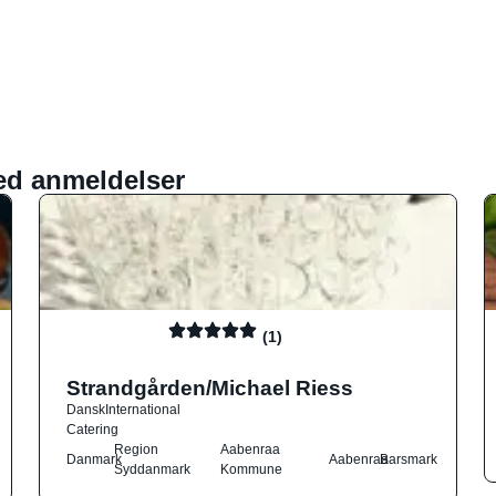
ed anmeldelser
(1)
Strandgården/Michael Riess
Dansk
International
Catering
Region
Aabenraa
Danmark
Aabenraa
Barsmark
Syddanmark
Kommune