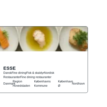
ESSE
Dansk
Fine dining
Fisk & skaldyr
Nordisk
Restauranter
Fine dining restauranter
Region
Københavns
København
Danmark
Nordhavn
Hovedstaden
Kommune
Ø