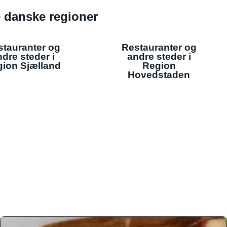
de danske regioner
stauranter og
Restauranter og
dre steder i
andre steder i
ion Sjælland
Region
Hovedstaden