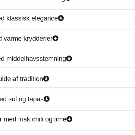
ed klassisk elegance
d varme krydderier
ed middelhavsstemning
lde af tradition
ed sol og tapas
 med frisk chili og lime