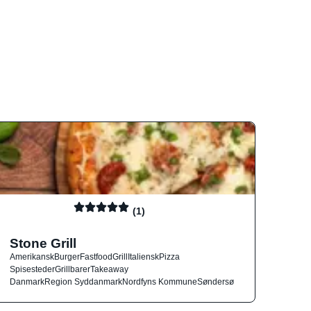
(1)
Stone Grill
Amerikansk
Burger
Fastfood
Grill
Italiensk
Pizza
Spisesteder
Grillbarer
Takeaway
Danmark
Region Syddanmark
Nordfyns Kommune
Søndersø