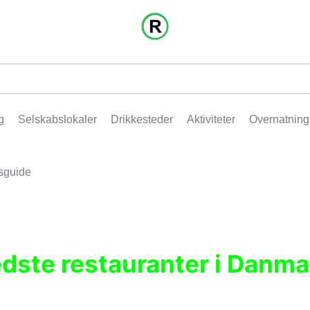
g
Selskabslokaler
Drikkesteder
Aktiviteter
Overnatning
sguide
edste restauranter i Danma
r, pubber, hoteller og aktiviteter.