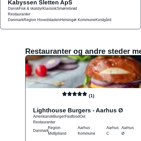
Kabyssen Sletten ApS
Dansk
Fisk & skaldyr
Klassisk
Smørrebrød
Restauranter
Danmark
Region Hovedstaden
Helsingør Kommune
Kvistgård
Restauranter og andre steder m
(1)
Lighthouse Burgers - Aarhus Ø
Amerikansk
Burger
Fastfood
Ost
Restauranter
Region
Aarhus
Aarhus
Aarhus
Danmark
Midtjylland
Kommune
C
Ø