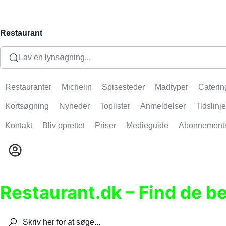
Restaurant
Lav en lynsøgning...
Restauranter
Michelin
Spisesteder
Madtyper
Caterin
Kortsøgning
Nyheder
Toplister
Anmeldelser
Tidslinje
Kontakt
Bliv oprettet
Priser
Medieguide
Abonnement
Restaurant.dk – Find de b
Søg efter restauranter, spisesteder, caféer, bare