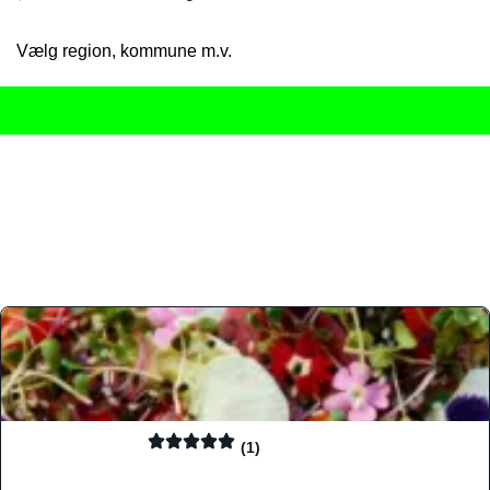
Vælg region, kommune m.v.
Her får du det komplette overblik
over Danmarks mange spisested
gourmetoplevelser på tværs af alle landets byer og regioner.
Søgningen er gjort enkel, så du hurtigt kan filtrere efter madtyp
informationer, hvilket gør den til det ideelle værktøj for både lo
Find præcis den madtype og den stemning, der passer til din næ
(1)