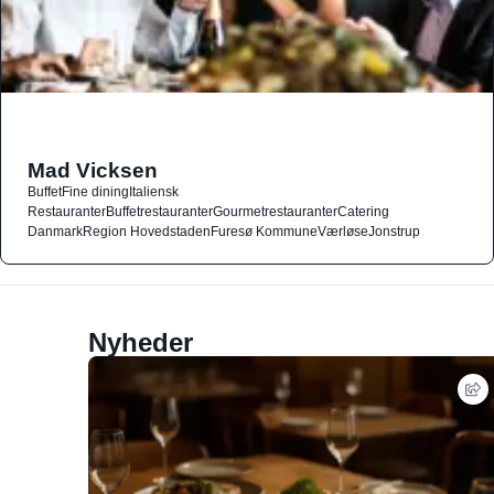
Mad Vicksen
Buffet
Fine dining
Italiensk
Restauranter
Buffetrestauranter
Gourmetrestauranter
Catering
Danmark
Region Hovedstaden
Furesø Kommune
Værløse
Jonstrup
Nyheder