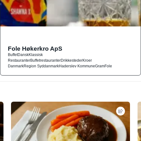
Fole Høkerkro ApS
Buffet
Dansk
Klassisk
Restauranter
Buffetrestauranter
Drikkesteder
Kroer
Danmark
Region Syddanmark
Haderslev Kommune
Gram
Fole