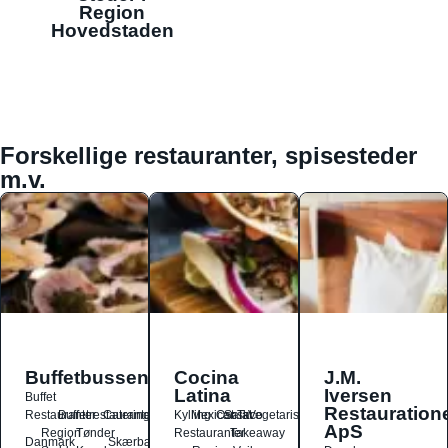
Region
Hovedstaden
Forskellige restauranter, spisesteder
m.v.
Buffetbussen
Cocina
J.M.
Latina
Iversen
Buffet
Restauration
Restauranter
Buffetrestauranter
Catering
Kylling
Mexicansk
Ost
Salat
Taco
Vegetarisk
ApS
Region
Tønder
Restauranter
Takeaway
Danmark
Skærbæk