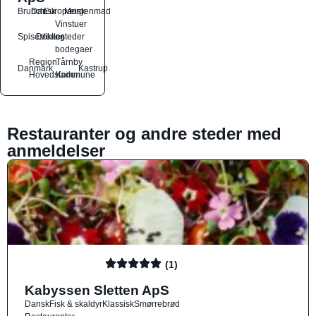
Brunch
Dansk
Europæisk
Morgenmad
Vinstuer
Spisesteder
Drikkesteder
og
bodegaer
Region
Tårnby
Danmark
Kastrup
Hovedstaden
Kommune
Restauranter og andre steder med
anmeldelser
(1)
Kabyssen Sletten ApS
Dansk
Fisk & skaldyr
Klassisk
Smørrebrød