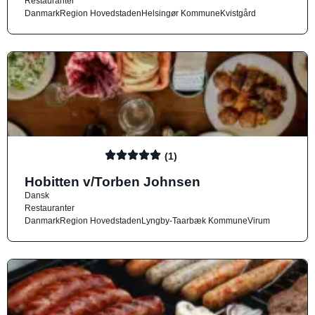
Restauranter
Danmark
Region Hovedstaden
Helsingør Kommune
Kvistgård
(1)
Hobitten v/Torben Johnsen
Dansk
Restauranter
Danmark
Region Hovedstaden
Lyngby-Taarbæk Kommune
Virum