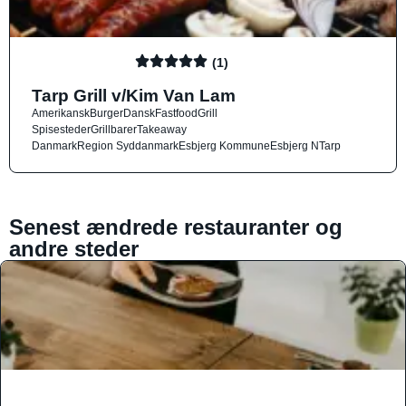
(1)
Tarp Grill v/Kim Van Lam
Amerikansk
Burger
Dansk
Fastfood
Grill
Spisesteder
Grillbarer
Takeaway
Danmark
Region Syddanmark
Esbjerg Kommune
Esbjerg N
Tarp
Senest ændrede restauranter og
andre steder