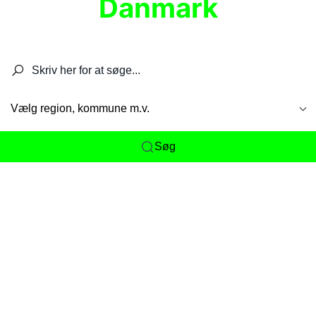
Danmark
Søg efter restauranter, spisesteder, caféer,
barer, pubber, hoteller og aktiviteter.
Vælg region, kommune m.v.
Søg
Her får du det komplette overblik
over
Danmarks mange spisesteder, caféer og
restauranter samlet ét sted. Vi gør det nemt for
dig at opdage alt fra skjulte lokale favoritter til
eksklusive gourmetoplevelser på tværs af alle
landets byer og regioner.
Søgningen er gjort enkel, så du hurtigt kan filtrere
efter madtype, lokation eller specifikke ønsker til