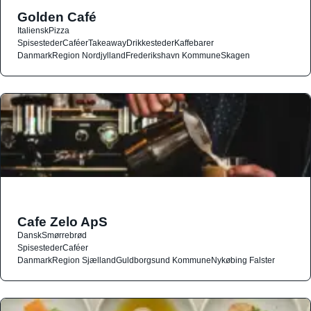
Golden Café
Italiensk
Pizza
Spisesteder
Caféer
Takeaway
Drikkesteder
Kaffebarer
Danmark
Region Nordjylland
Frederikshavn Kommune
Skagen
Cafe Zelo ApS
Dansk
Smørrebrød
Spisesteder
Caféer
Danmark
Region Sjælland
Guldborgsund Kommune
Nykøbing Falster