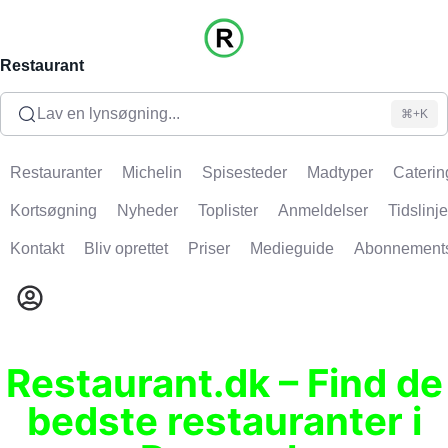
Restaurant
Lav en lynsøgning...
⌘+K
Restauranter
Michelin
Spisesteder
Madtyper
Caterin
Kortsøgning
Nyheder
Toplister
Anmeldelser
Tidslinje
Kontakt
Bliv oprettet
Priser
Medieguide
Abonnement
Restaurant.dk – Find de
bedste restauranter i