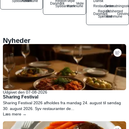
Syddanmark
Kommune
Region
Vejle
Dansk
Danmark
Vejle
Syddanmark
Kommune
Restauranter
Overnatningsst
Region
Odsherred
Danmark
Grevin
Sjælland
Kommune
Nyheder
Udgivet den 07-08-2026
Sharing Festival
Sharing Festival 2026 afholdes fra mandag 24. august til søndag
30. august 2026. Syv restauranter de...
Læs mere →