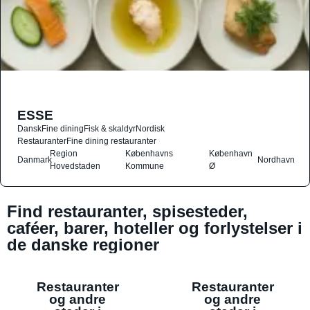
ESSE
Dansk
Fine dining
Fisk & skaldyr
Nordisk
Restauranter
Fine dining restauranter
Region
Københavns
København
Danmark
Nordhavn
Hovedstaden
Kommune
Ø
Find restauranter, spisesteder,
caféer, barer, hoteller og forlystelser i
de danske regioner
Restauranter
Restauranter
og andre
og andre