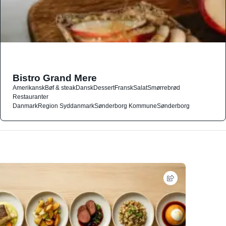
Bistro Grand Mere
Amerikansk
Bøf & steak
Dansk
Dessert
Fransk
Salat
Smørrebrød
Restauranter
Danmark
Region Syddanmark
Sønderborg Kommune
Sønderborg