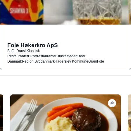
Fole Høkerkro ApS
Buffet
Dansk
Klassisk
Restauranter
Buffetrestauranter
Drikkesteder
Kroer
Danmark
Region Syddanmark
Haderslev Kommune
Gram
Fole