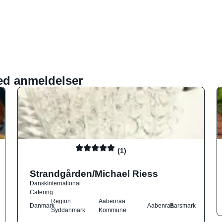
ed anmeldelser
(1)
Strandgården/Michael Riess
Dansk
International
Catering
Region
Aabenraa
Danmark
Aabenraa
Barsmark
Syddanmark
Kommune