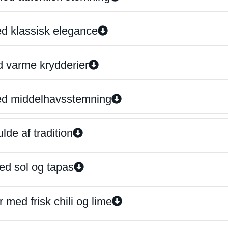
ed klassisk elegance
d varme krydderier
ed middelhavsstemning
lde af tradition
ed sol og tapas
 med frisk chili og lime