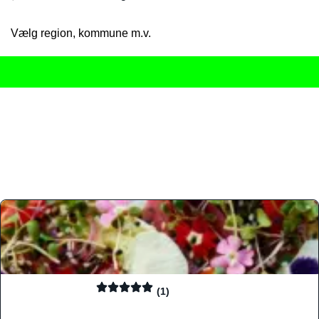
Vælg region, kommune m.v.
Her får du det komplette overblik
over Danmarks mange spisested
gourmetoplevelser på tværs af alle landets byer og regioner.
Søgningen er gjort enkel, så du hurtigt kan filtrere efter madtyp
informationer, hvilket gør den til det ideelle værktøj for både lo
Find præcis den madtype og den stemning, der passer til din næ
(1)