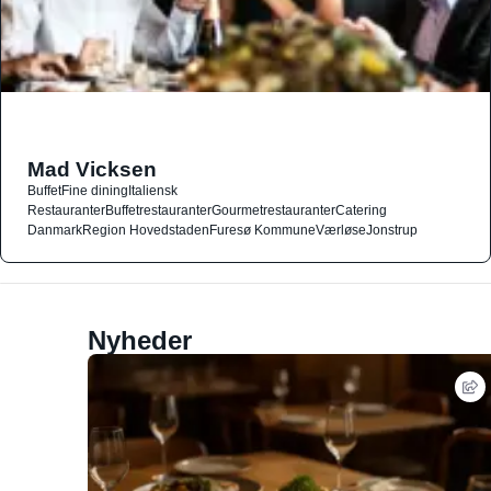
Mad Vicksen
Buffet
Fine dining
Italiensk
Restauranter
Buffetrestauranter
Gourmetrestauranter
Catering
Danmark
Region Hovedstaden
Furesø Kommune
Værløse
Jonstrup
Nyheder