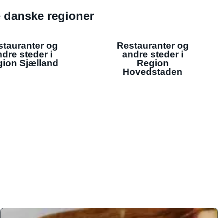
de danske regioner
stauranter og
Restauranter og
dre steder i
andre steder i
ion Sjælland
Region
Hovedstaden