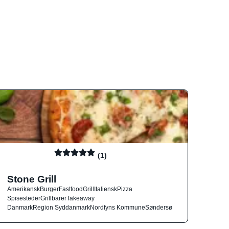
(1)
Stone Grill
Amerikansk
Burger
Fastfood
Grill
Italiensk
Pizza
Spisesteder
Grillbarer
Takeaway
Danmark
Region Syddanmark
Nordfyns Kommune
Søndersø