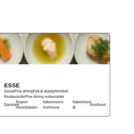
ESSE
Dansk
Fine dining
Fisk & skaldyr
Nordisk
Restauranter
Fine dining restauranter
Region
Københavns
København
Danmark
Nordhavn
Hovedstaden
Kommune
Ø