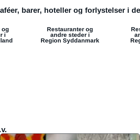
aféer, barer, hoteller og forlystelser i 
 og
Restauranter og
Re
r i
andre steder i
an
lland
Region Syddanmark
Reg
v.