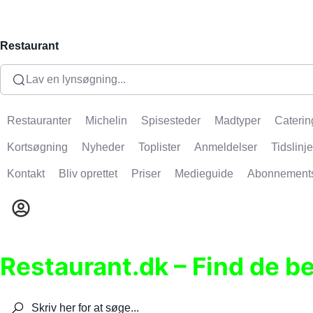
Restaurant
Lav en lynsøgning...
Restauranter
Michelin
Spisesteder
Madtyper
Caterin
Kortsøgning
Nyheder
Toplister
Anmeldelser
Tidslinje
Kontakt
Bliv oprettet
Priser
Medieguide
Abonnement
Restaurant.dk – Find de b
Søg efter restauranter, spisesteder, caféer, bare