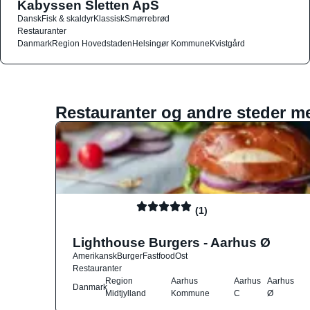
Kabyssen Sletten ApS
Dansk
Fisk & skaldyr
Klassisk
Smørrebrød
Restauranter
Danmark
Region Hovedstaden
Helsingør Kommune
Kvistgård
Restauranter og andre steder m
(1)
Lighthouse Burgers - Aarhus Ø
Amerikansk
Burger
Fastfood
Ost
Restauranter
Region
Aarhus
Aarhus
Aarhus
Danmark
Midtjylland
Kommune
C
Ø