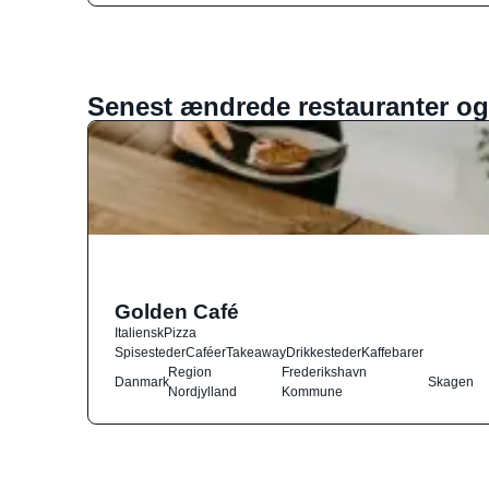
Senest ændrede restauranter og
Golden Café
Italiensk
Pizza
Spisesteder
Caféer
Takeaway
Drikkesteder
Kaffebarer
Region
Frederikshavn
Danmark
Skagen
Nordjylland
Kommune