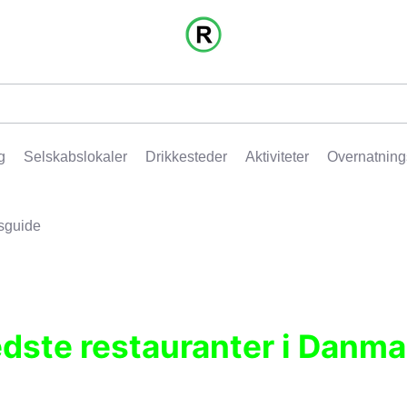
g
Selskabslokaler
Drikkesteder
Aktiviteter
Overnatning
sguide
edste restauranter i Danma
r, pubber, hoteller og aktiviteter.