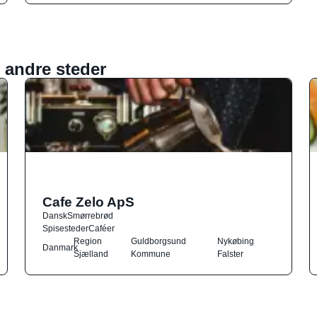
 andre steder
Cafe Zelo ApS
Dansk
Smørrebrød
Spisesteder
Caféer
Region
Guldborgsund
Nykøbing
Danmark
Sjælland
Kommune
Falster