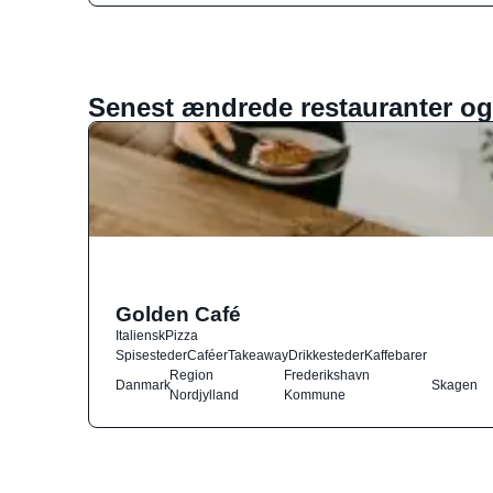
Senest ændrede restauranter og
Golden Café
Italiensk
Pizza
Spisesteder
Caféer
Takeaway
Drikkesteder
Kaffebarer
Region
Frederikshavn
Danmark
Skagen
Nordjylland
Kommune