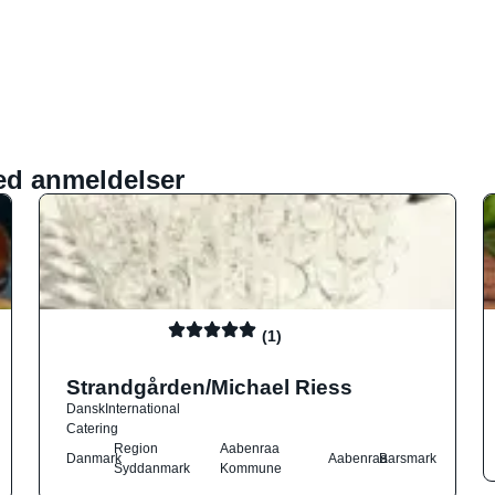
ed anmeldelser
(1)
Strandgården/Michael Riess
Dansk
International
Catering
Region
Aabenraa
Danmark
Aabenraa
Barsmark
Syddanmark
Kommune