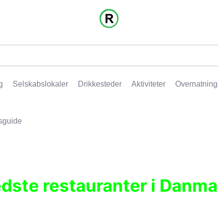
g
Selskabslokaler
Drikkesteder
Aktiviteter
Overnatning
sguide
edste restauranter i Danma
r, pubber, hoteller og aktiviteter.