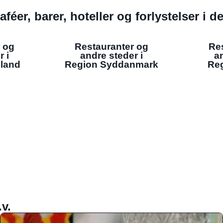
aféer, barer, hoteller og forlystelser i 
 og
Restauranter og
Re
r i
andre steder i
an
lland
Region Syddanmark
Reg
v.