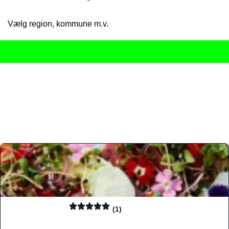
Vælg region, kommune m.v.
Her får du det komplette overblik
over Danmarks mange spisested
gourmetoplevelser på tværs af alle landets byer og regioner.
Søgningen er gjort enkel, så du hurtigt kan filtrere efter madtyp
informationer, hvilket gør den til det ideelle værktøj for både lo
Find præcis den madtype og den stemning, der passer til din næ
(1)