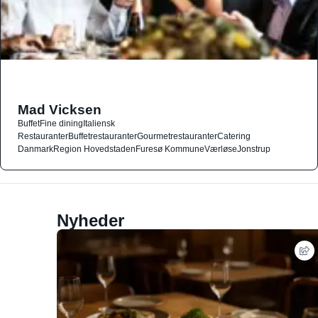
Mad Vicksen
Buffet
Fine dining
Italiensk
Restauranter
Buffetrestauranter
Gourmetrestauranter
Catering
Danmark
Region Hovedstaden
Furesø Kommune
Værløse
Jonstrup
Nyheder