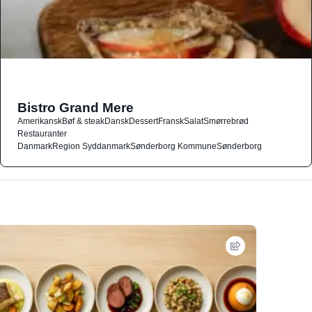
Bistro Grand Mere
Amerikansk
Bøf & steak
Dansk
Dessert
Fransk
Salat
Smørrebrød
Restauranter
Danmark
Region Syddanmark
Sønderborg Kommune
Sønderborg