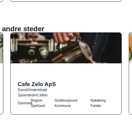
 andre steder
Cafe Zelo ApS
Dansk
Smørrebrød
Spisesteder
Caféer
Region
Guldborgsund
Nykøbing
Danmark
Sjælland
Kommune
Falster