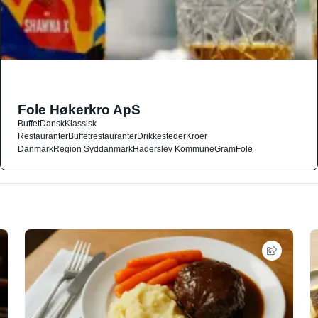
Fole Høkerkro ApS
Buffet
Dansk
Klassisk
Restauranter
Buffetrestauranter
Drikkesteder
Kroer
Danmark
Region Syddanmark
Haderslev Kommune
Gram
Fole