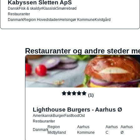
Kabyssen Sletten ApS
Dansk
Fisk & skaldyr
Klassisk
Smørrebrød
Restauranter
Danmark
Region Hovedstaden
Helsingør Kommune
Kvistgård
Restauranter og andre steder m
(1)
Lighthouse Burgers - Aarhus Ø
Amerikansk
Burger
Fastfood
Ost
Restauranter
Region
Aarhus
Aarhus
Aarhus
Danmark
Midtjylland
Kommune
C
Ø