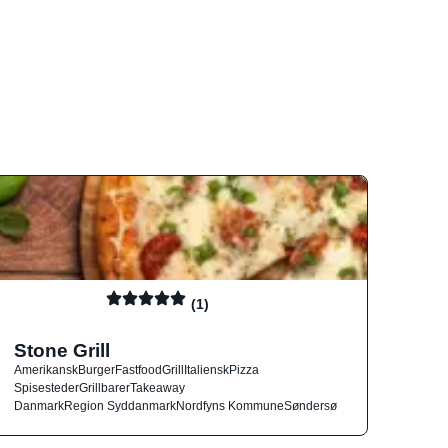
(1)
Stone Grill
Amerikansk
Burger
Fastfood
Grill
Italiensk
Pizza
Spisesteder
Grillbarer
Takeaway
Danmark
Region Syddanmark
Nordfyns Kommune
Søndersø