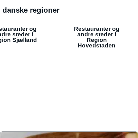
de danske regioner
stauranter og
Restauranter og
dre steder i
andre steder i
ion Sjælland
Region
Hovedstaden