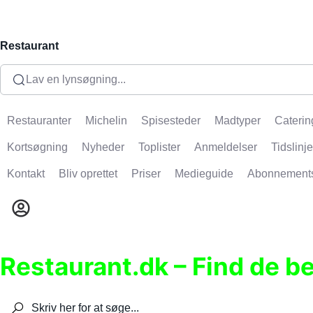
Restaurant
Lav en lynsøgning...
Restauranter
Michelin
Spisesteder
Madtyper
Caterin
Kortsøgning
Nyheder
Toplister
Anmeldelser
Tidslinje
Kontakt
Bliv oprettet
Priser
Medieguide
Abonnement
Restaurant.dk – Find de b
Søg efter restauranter, spisesteder, caféer, bare