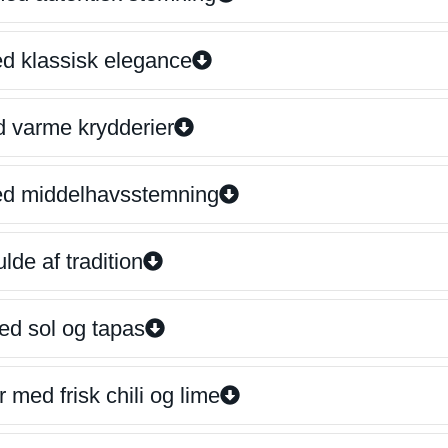
ed klassisk elegance
d varme krydderier
ed middelhavsstemning
lde af tradition
ed sol og tapas
 med frisk chili og lime