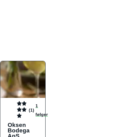
atmosfæren. Platformen er faktabaseret,
overskuelig og altid opdateret med de nyeste
informationer, hvilket gør den til det ideelle værktøj
for både lokale madelskere og turister på farten.
Find præcis den madtype og den stemning, der
passer til din næste middag, uanset hvor i landet
du befinder dig.
1
(1)
følger
Oksen
Bodega
ApS