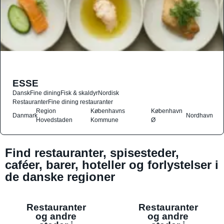
ESSE
Dansk
Fine dining
Fisk & skaldyr
Nordisk
Restauranter
Fine dining restauranter
Region
Københavns
København
Danmark
Nordhavn
Hovedstaden
Kommune
Ø
Find restauranter, spisesteder,
caféer, barer, hoteller og forlystelser i
de danske regioner
Restauranter
Restauranter
og andre
og andre