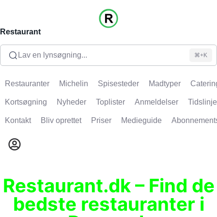
Restaurant
Lav en lynsøgning...
⌘+K
Restauranter
Michelin
Spisesteder
Madtyper
Caterin
Kortsøgning
Nyheder
Toplister
Anmeldelser
Tidslinje
Kontakt
Bliv oprettet
Priser
Medieguide
Abonnement
Restaurant.dk – Find de
bedste restauranter i