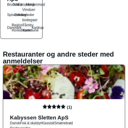
Brunch
Dansk
Europæisk
Morgenmad
Vinstuer
Spisesteder
Drikkesteder
og
bodegaer
Region
Tårnby
Danmark
Kastrup
Hovedstaden
Kommune
Restauranter og andre steder med
anmeldelser
(1)
Kabyssen Sletten ApS
Dansk
Fisk & skaldyr
Klassisk
Smørrebrød