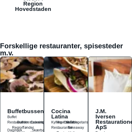
Region
Hovedstaden
Forskellige restauranter, spisesteder
m.v.
Buffetbussen
Cocina
J.M.
Latina
Iversen
Buffet
Restauration
Restauranter
Buffetrestauranter
Catering
Kylling
Mexicansk
Ost
Salat
Taco
Vegetarisk
ApS
Region
Tønder
Restauranter
Takeaway
Danmark
Skærbæk