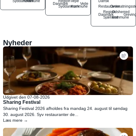
Syddanmark
Kommune
Region
Vejle
Dansk
Danmark
Vejle
Syddanmark
Kommune
Restauranter
Overnatningsst
Region
Odsherred
Danmark
Grevin
Sjælland
Kommune
Nyheder
Udgivet den 07-08-2026
Sharing Festival
Sharing Festival 2026 afholdes fra mandag 24. august til søndag
30. august 2026. Syv restauranter de...
Læs mere →