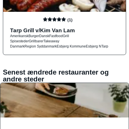
(1)
Tarp Grill v/Kim Van Lam
Amerikansk
Burger
Dansk
Fastfood
Grill
Spisesteder
Grillbarer
Takeaway
Danmark
Region Syddanmark
Esbjerg Kommune
Esbjerg N
Tarp
Senest ændrede restauranter og
andre steder