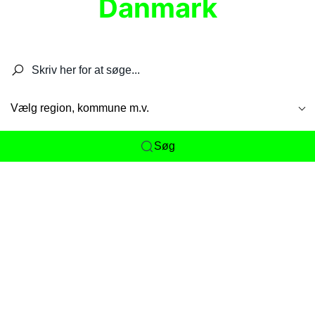
Danmark
Søg efter restauranter, spisesteder, caféer,
barer, pubber, hoteller og aktiviteter.
Vælg region, kommune m.v.
Søg
Her får du det komplette overblik
over
Danmarks mange spisesteder, caféer og
restauranter samlet ét sted. Vi gør det nemt for
dig at opdage alt fra skjulte lokale favoritter til
eksklusive gourmetoplevelser på tværs af alle
landets byer og regioner.
Søgningen er gjort enkel, så du hurtigt kan filtrere
efter madtype, lokation eller specifikke ønsker til