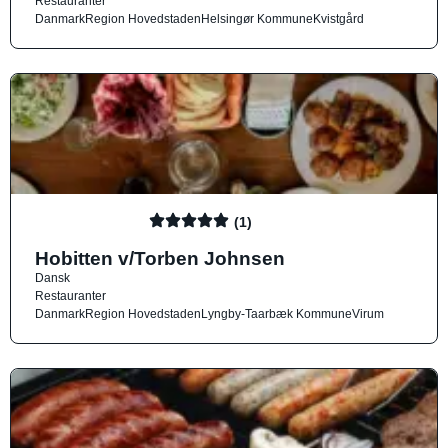
Restauranter
Danmark
Region Hovedstaden
Helsingør Kommune
Kvistgård
(1)
Hobitten v/Torben Johnsen
Dansk
Restauranter
Danmark
Region Hovedstaden
Lyngby-Taarbæk Kommune
Virum