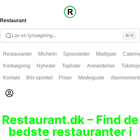
Restaurant
Lav en lynsøgning...
⌘+K
Restauranter
Michelin
Spisesteder
Madtyper
Caterin
Kortsøgning
Nyheder
Toplister
Anmeldelser
Tidslinje
Kontakt
Bliv oprettet
Priser
Medieguide
Abonnement
Restaurant.dk – Find de
bedste restauranter i