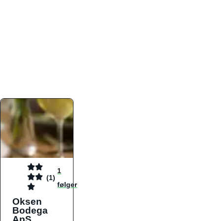
atmosfæren. Platformen er faktabaseret,
overskuelig og altid opdateret med de nyeste
informationer, hvilket gør den til det ideelle værktøj
for både lokale madelskere og turister på farten.
Find præcis den madtype og den stemning, der
passer til din næste middag, uanset hvor i landet
du befinder dig.
1
(1)
følger
Oksen
Bodega
ApS