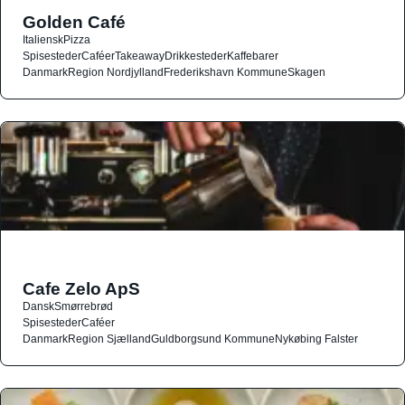
Golden Café
Italiensk
Pizza
Spisesteder
Caféer
Takeaway
Drikkesteder
Kaffebarer
Danmark
Region Nordjylland
Frederikshavn Kommune
Skagen
Cafe Zelo ApS
Dansk
Smørrebrød
Spisesteder
Caféer
Danmark
Region Sjælland
Guldborgsund Kommune
Nykøbing Falster