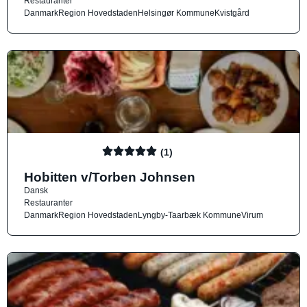
Restauranter
Danmark
Region Hovedstaden
Helsingør Kommune
Kvistgård
(1)
Hobitten v/Torben Johnsen
Dansk
Restauranter
Danmark
Region Hovedstaden
Lyngby-Taarbæk Kommune
Virum