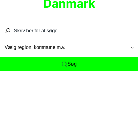
Danmark
Søg efter restauranter, spisesteder, caféer,
barer, pubber, hoteller og aktiviteter.
Vælg region, kommune m.v.
Søg
Her får du det komplette overblik
over
Danmarks mange spisesteder, caféer og
restauranter samlet ét sted. Vi gør det nemt for
dig at opdage alt fra skjulte lokale favoritter til
eksklusive gourmetoplevelser på tværs af alle
landets byer og regioner.
Søgningen er gjort enkel, så du hurtigt kan filtrere
efter madtype, lokation eller specifikke ønsker til