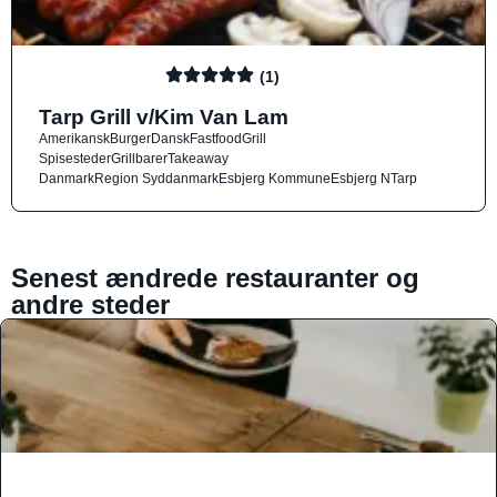
(1)
Tarp Grill v/Kim Van Lam
Amerikansk
Burger
Dansk
Fastfood
Grill
Spisesteder
Grillbarer
Takeaway
Danmark
Region Syddanmark
Esbjerg Kommune
Esbjerg N
Tarp
Senest ændrede restauranter og
andre steder