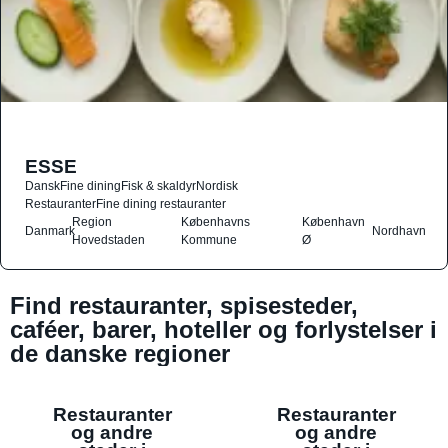
ESSE
Dansk
Fine dining
Fisk & skaldyr
Nordisk
Restauranter
Fine dining restauranter
Region
Københavns
København
Danmark
Nordhavn
Hovedstaden
Kommune
Ø
Find restauranter, spisesteder,
caféer, barer, hoteller og forlystelser i
de danske regioner
Restauranter
Restauranter
og andre
og andre