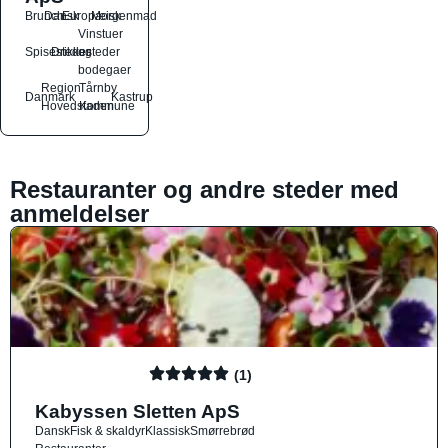
Brunch
Dansk
Europæisk
Morgenmad
Vinstuer
Spisesteder
Drikkesteder
og
bodegaer
Region
Tårnby
Danmark
Kastrup
Hovedstaden
Kommune
Restauranter og andre steder med
anmeldelser
(1)
Kabyssen Sletten ApS
Dansk
Fisk & skaldyr
Klassisk
Smørrebrød