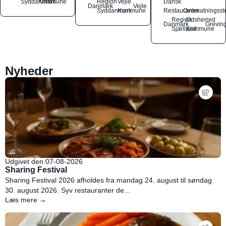
Syddanmark
Kommune
Region
Vejle
Dansk
Danmark
Vejle
Syddanmark
Kommune
Restauranter
Overnatningsst
Region
Odsherred
Danmark
Grevin
Sjælland
Kommune
Nyheder
Udgivet den 07-08-2026
Sharing Festival
Sharing Festival 2026 afholdes fra mandag 24. august til søndag
30. august 2026. Syv restauranter de...
Læs mere →