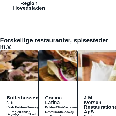
Region
Hovedstaden
Forskellige restauranter, spisesteder
m.v.
Buffetbussen
Cocina
J.M.
Latina
Iversen
Buffet
Restauration
Restauranter
Buffetrestauranter
Catering
Kylling
Mexicansk
Ost
Salat
Taco
Vegetarisk
ApS
Region
Tønder
Restauranter
Takeaway
Danmark
Skærbæk