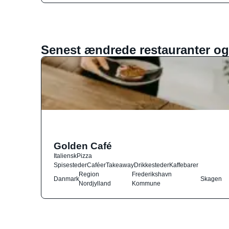
Senest ændrede restauranter og
Golden Café
Italiensk
Pizza
Spisesteder
Caféer
Takeaway
Drikkesteder
Kaffebarer
Region
Frederikshavn
Danmark
Skagen
Nordjylland
Kommune