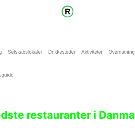
g
Selskabslokaler
Drikkesteder
Aktiviteter
Overnatning
sguide
edste restauranter i Danma
r, pubber, hoteller og aktiviteter.