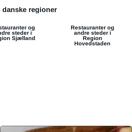
de danske regioner
stauranter og
Restauranter og
dre steder i
andre steder i
ion Sjælland
Region
Hovedstaden