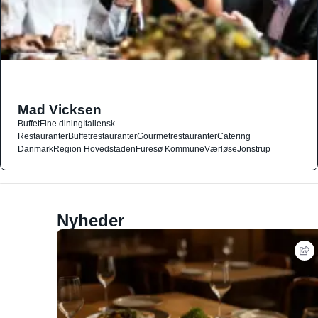
Mad Vicksen
Buffet
Fine dining
Italiensk
Restauranter
Buffetrestauranter
Gourmetrestauranter
Catering
Danmark
Region Hovedstaden
Furesø Kommune
Værløse
Jonstrup
Nyheder