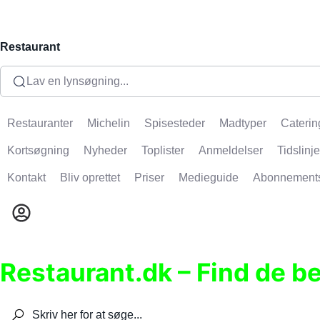
Restaurant
Lav en lynsøgning...
Restauranter
Michelin
Spisesteder
Madtyper
Caterin
Kortsøgning
Nyheder
Toplister
Anmeldelser
Tidslinje
Kontakt
Bliv oprettet
Priser
Medieguide
Abonnement
Restaurant.dk – Find de b
Søg efter restauranter, spisesteder, caféer, bare