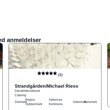
ed anmeldelser
(1)
Strandgården/Michael Riess
Dansk
International
Catering
Region
Aabenraa
Danmark
Aabenraa
Barsmark
Syddanmark
Kommune