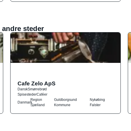
 andre steder
Cafe Zelo ApS
Dansk
Smørrebrød
Spisesteder
Caféer
Region
Guldborgsund
Nykøbing
Danmark
Sjælland
Kommune
Falster