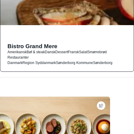
Bistro Grand Mere
Amerikansk
Bøf & steak
Dansk
Dessert
Fransk
Salat
Smørrebrød
Restauranter
Danmark
Region Syddanmark
Sønderborg Kommune
Sønderborg