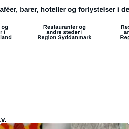
aféer, barer, hoteller og forlystelser i 
 og
Restauranter og
Re
r i
andre steder i
an
lland
Region Syddanmark
Reg
v.