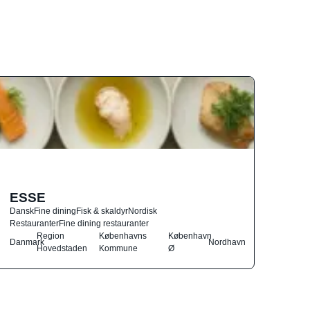
ESSE
Dansk
Fine dining
Fisk & skaldyr
Nordisk
Restauranter
Fine dining restauranter
Region
Københavns
København
Danmark
Nordhavn
Hovedstaden
Kommune
Ø