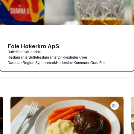
Fole Høkerkro ApS
Buffet
Dansk
Klassisk
Restauranter
Buffetrestauranter
Drikkesteder
Kroer
Danmark
Region Syddanmark
Haderslev Kommune
Gram
Fole