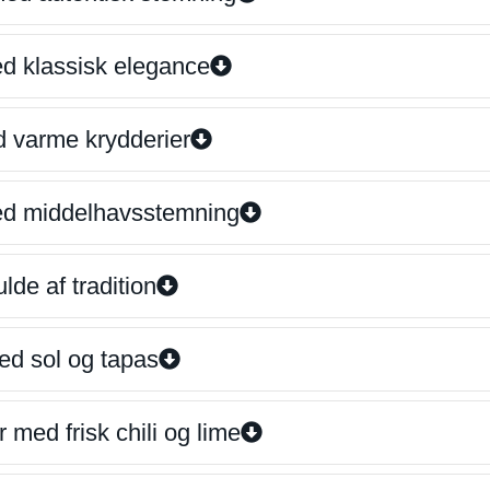
ed klassisk elegance
d varme krydderier
ed middelhavsstemning
lde af tradition
ed sol og tapas
 med frisk chili og lime