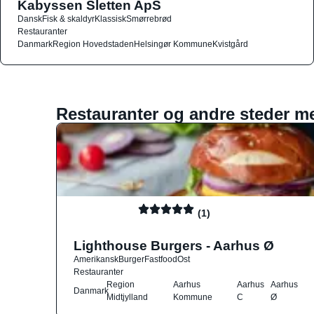
Kabyssen Sletten ApS
Dansk
Fisk & skaldyr
Klassisk
Smørrebrød
Restauranter
Danmark
Region Hovedstaden
Helsingør Kommune
Kvistgård
Restauranter og andre steder m
(1)
Lighthouse Burgers - Aarhus Ø
Amerikansk
Burger
Fastfood
Ost
Restauranter
Region
Aarhus
Aarhus
Aarhus
Danmark
Midtjylland
Kommune
C
Ø