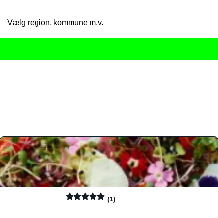
Vælg region, kommune m.v.
Her får du det komplette overblik
over Danmarks mange spisested
gourmetoplevelser på tværs af alle landets byer og regioner.
Søgningen er gjort enkel, så du hurtigt kan filtrere efter madtyp
informationer, hvilket gør den til det ideelle værktøj for både lo
Find præcis den madtype og den stemning, der passer til din næ
(1)