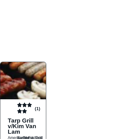
atmosfæren. Platformen er faktabaseret,
overskuelig og altid opdateret med de nyeste
informationer, hvilket gør den til det ideelle værktøj
for både lokale madelskere og turister på farten.
Find præcis den madtype og den stemning, der
passer til din næste middag, uanset hvor i landet
du befinder dig.
(1)
Tarp Grill
v/Kim Van
Lam
Amerikansk
Burger
Dansk
Fastfood
Grill