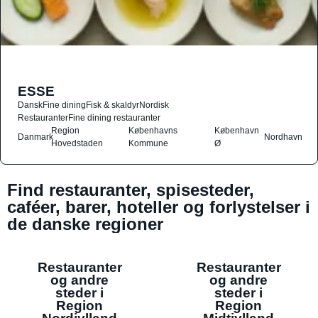
ESSE
Dansk
Fine dining
Fisk & skaldyr
Nordisk
Restauranter
Fine dining restauranter
Region
Københavns
København
Danmark
Nordhavn
Hovedstaden
Kommune
Ø
Find restauranter, spisesteder,
caféer, barer, hoteller og forlystelser i
de danske regioner
Restauranter
Restauranter
og andre
og andre
steder i
steder i
Region
Region