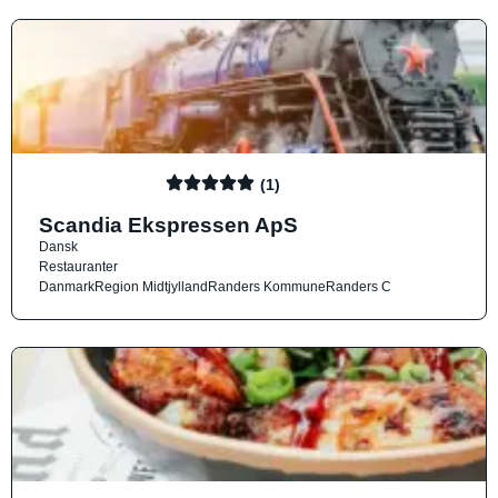
(1)
Scandia Ekspressen ApS
Dansk
Restauranter
Danmark
Region Midtjylland
Randers Kommune
Randers C