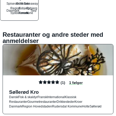
Spisesteder
Grillbarer
Takeaway
Region
Esbjerg
Esbjerg
Danmark
Tarp
Syddanmark
Kommune
N
Restauranter og andre steder med
anmeldelser
(1)
1 følger
Søllerød Kro
Dansk
Fisk & skaldyr
Fransk
International
Klassisk
Restauranter
Gourmetrestauranter
Drikkesteder
Kroer
Danmark
Region Hovedstaden
Rudersdal Kommune
Holte
Søllerød