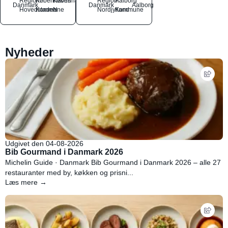
Region
Københavns
København
Region
Aalborg
Danmark
Danmark
Aalborg
Hovedstaden
Kommune
N
Nordjylland
Kommune
Nyheder
Udgivet den 04-08-2026
Bib Gourmand i Danmark 2026
Michelin Guide · Danmark Bib Gourmand i Danmark 2026 – alle 27
restauranter med by, køkken og prisni...
Læs mere →