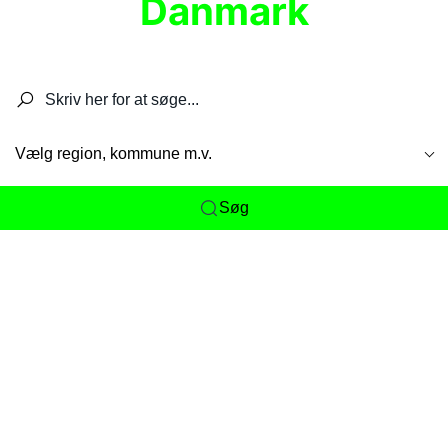
Danmark
Søg efter restauranter, spisesteder, caféer,
barer, pubber, hoteller og aktiviteter.
Vælg region, kommune m.v.
Søg
Her får du det komplette overblik
over
Danmarks mange spisesteder, caféer og
restauranter samlet ét sted. Vi gør det nemt for
dig at opdage alt fra skjulte lokale favoritter til
eksklusive gourmetoplevelser på tværs af alle
landets byer og regioner.
Søgningen er gjort enkel, så du hurtigt kan filtrere
efter madtype, lokation eller specifikke ønsker til