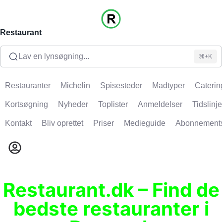
Restaurant
Lav en lynsøgning...
⌘+K
Restauranter
Michelin
Spisesteder
Madtyper
Caterin
Kortsøgning
Nyheder
Toplister
Anmeldelser
Tidslinje
Kontakt
Bliv oprettet
Priser
Medieguide
Abonnement
Restaurant.dk – Find de
bedste restauranter i