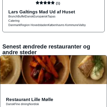
(1)
Lars Galtings Mad Ud af Huset
Brunch
Buffet
Dansk
Europæisk
Tapas
Catering
Danmark
Region Hovedstaden
Københavns Kommune
Valby
Senest ændrede restauranter og
andre steder
Restaurant Lille Mølle
Dansk
Fine dining
Nordisk