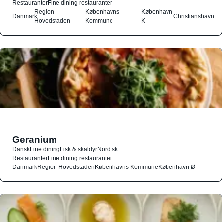
Restauranter
Fine dining restauranter
Region
Københavns
København
Danmark
Christianshavn
Hovedstaden
Kommune
K
Geranium
Dansk
Fine dining
Fisk & skaldyr
Nordisk
Restauranter
Fine dining restauranter
Danmark
Region Hovedstaden
Københavns Kommune
København Ø