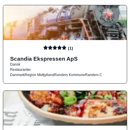
(1)
Scandia Ekspressen ApS
Dansk
Restauranter
Danmark
Region Midtjylland
Randers Kommune
Randers C