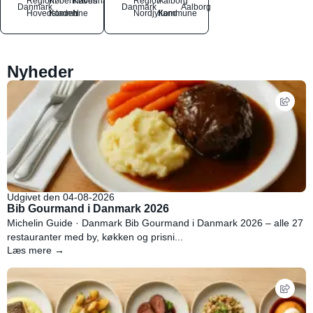
Region
Københavns
København
Region
Aalborg
Danmark
Danmark
Aalborg
Hovedstaden
Kommune
N
Nordjylland
Kommune
Nyheder
Udgivet den 04-08-2026
Bib Gourmand i Danmark 2026
Michelin Guide · Danmark Bib Gourmand i Danmark 2026 – alle 27
restauranter med by, køkken og prisni...
Læs mere →