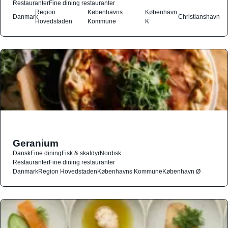
Restauranter
Fine dining restauranter
Region
Københavns
København
Danmark
Christianshavn
Hovedstaden
Kommune
K
Geranium
Dansk
Fine dining
Fisk & skaldyr
Nordisk
Restauranter
Fine dining restauranter
Danmark
Region Hovedstaden
Københavns Kommune
København Ø