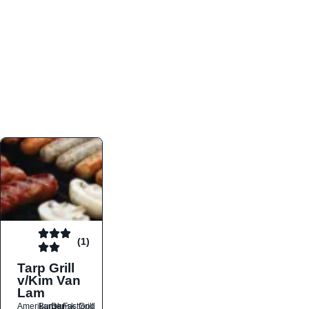
atmosfæren. Platformen er faktabaseret,
overskuelig og altid opdateret med de nyeste
informationer, hvilket gør den til det ideelle værktøj
for både lokale madelskere og turister på farten.
Find præcis den madtype og den stemning, der
passer til din næste middag, uanset hvor i landet
du befinder dig.
(1)
Tarp Grill
v/Kim Van
Lam
Amerikansk
Burger
Dansk
Fastfood
Grill