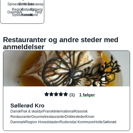
Spisesteder
Grillbarer
Takeaway
Region
Esbjerg
Esbjerg
Danmark
Tarp
Syddanmark
Kommune
N
Restauranter og andre steder med
anmeldelser
(1)
1 følger
Søllerød Kro
Dansk
Fisk & skaldyr
Fransk
International
Klassisk
Restauranter
Gourmetrestauranter
Drikkesteder
Kroer
Danmark
Region Hovedstaden
Rudersdal Kommune
Holte
Søllerød