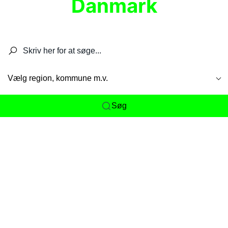
Danmark
Søg efter restauranter, spisesteder, caféer,
barer, pubber, hoteller og aktiviteter.
Vælg region, kommune m.v.
Søg
Her får du det komplette overblik
over
Danmarks mange spisesteder, caféer og
restauranter samlet ét sted. Vi gør det nemt for
dig at opdage alt fra skjulte lokale favoritter til
eksklusive gourmetoplevelser på tværs af alle
landets byer og regioner.
Søgningen er gjort enkel, så du hurtigt kan filtrere
efter madtype, lokation eller specifikke ønsker til