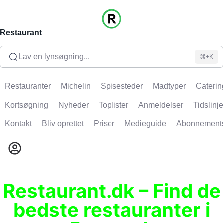
Restaurant
Lav en lynsøgning...
⌘+K
Restauranter
Michelin
Spisesteder
Madtyper
Caterin
Kortsøgning
Nyheder
Toplister
Anmeldelser
Tidslinje
Kontakt
Bliv oprettet
Priser
Medieguide
Abonnement
Restaurant.dk – Find de
bedste restauranter i