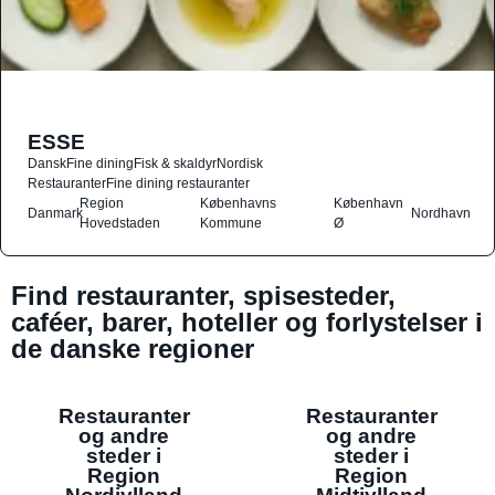
ESSE
Dansk
Fine dining
Fisk & skaldyr
Nordisk
Restauranter
Fine dining restauranter
Region
Københavns
København
Danmark
Nordhavn
Hovedstaden
Kommune
Ø
Find restauranter, spisesteder,
caféer, barer, hoteller og forlystelser i
de danske regioner
Restauranter
Restauranter
og andre
og andre
steder i
steder i
Region
Region