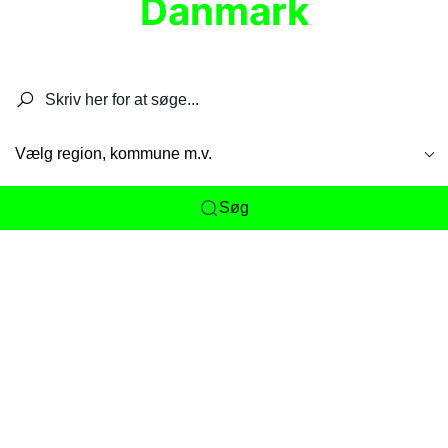
Danmark
Søg efter restauranter, spisesteder, caféer,
barer, pubber, hoteller og aktiviteter.
Vælg region, kommune m.v.
Søg
Her får du det komplette overblik
over
Danmarks mange spisesteder, caféer og
restauranter samlet ét sted. Vi gør det nemt for
dig at opdage alt fra skjulte lokale favoritter til
eksklusive gourmetoplevelser på tværs af alle
landets byer og regioner.
Søgningen er gjort enkel, så du hurtigt kan filtrere
efter madtype, lokation eller specifikke ønsker til