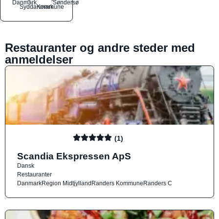
Danmark
Søndersø
Syddanmark
Kommune
Restauranter og andre steder med
anmeldelser
(1)
Scandia Ekspressen ApS
Dansk
Restauranter
Danmark
Region Midtjylland
Randers Kommune
Randers C