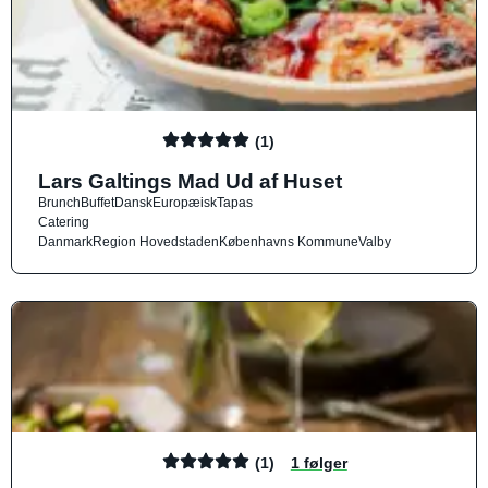
(1)
Lars Galtings Mad Ud af Huset
Brunch
Buffet
Dansk
Europæisk
Tapas
Catering
Danmark
Region Hovedstaden
Københavns Kommune
Valby
(1)
1 følger