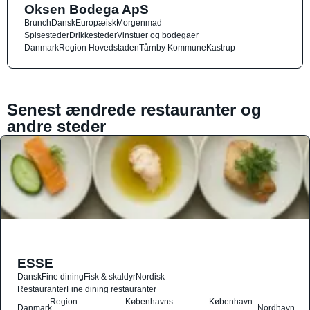
Oksen Bodega ApS
Brunch
Dansk
Europæisk
Morgenmad
Spisesteder
Drikkesteder
Vinstuer og bodegaer
Danmark
Region Hovedstaden
Tårnby Kommune
Kastrup
Senest ændrede restauranter og
andre steder
ESSE
Dansk
Fine dining
Fisk & skaldyr
Nordisk
Restauranter
Fine dining restauranter
Region
Københavns
København
Danmark
Nordhavn