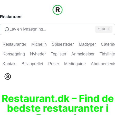
Restaurant
Lav en lynsøgning...
CTRL+K
Restauranter
Michelin
Spisesteder
Madtyper
Caterin
Kortsøgning
Nyheder
Toplister
Anmeldelser
Tidslinje
Kontakt
Bliv oprettet
Priser
Medieguide
Abonnement
Restaurant.dk – Find de
bedste restauranter i