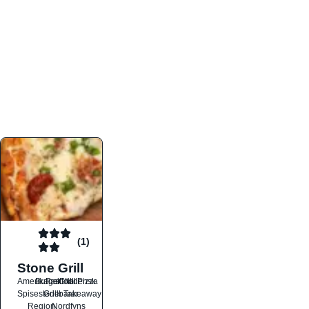
atmosfæren. Platformen er faktabaseret,
overskuelig og altid opdateret med de nyeste
informationer, hvilket gør den til det ideelle værktøj
for både lokale madelskere og turister på farten.
Find præcis den madtype og den stemning, der
passer til din næste middag, uanset hvor i landet
du befinder dig.
(1)
Stone Grill
Amerikansk
Burger
Fastfood
Grill
Italiensk
Pizza
Spisesteder
Grillbarer
Takeaway
Region
Nordfyns