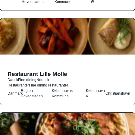
Hovedstaden
Kommune
Ø
Restaurant Lille Mølle
Dansk
Fine dining
Nordisk
Restauranter
Fine dining restauranter
Region
Københavns
København
Danmark
Christianshavn
Hovedstaden
Kommune
K