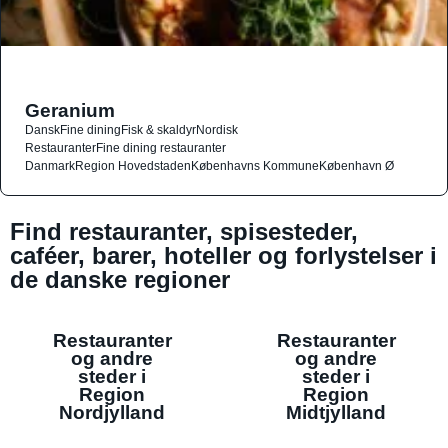
Geranium
Dansk
Fine dining
Fisk & skaldyr
Nordisk
Restauranter
Fine dining restauranter
Danmark
Region Hovedstaden
Københavns Kommune
København Ø
Find restauranter, spisesteder,
caféer, barer, hoteller og forlystelser i
de danske regioner
Restauranter
Restauranter
og andre
og andre
steder i
steder i
Region
Region
Nordjylland
Midtjylland