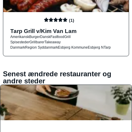
(1)
Tarp Grill v/Kim Van Lam
Amerikansk
Burger
Dansk
Fastfood
Grill
Spisesteder
Grillbarer
Takeaway
Danmark
Region Syddanmark
Esbjerg Kommune
Esbjerg N
Tarp
Senest ændrede restauranter og
andre steder