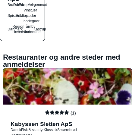
Brunch
Dansk
Europæisk
Morgenmad
Vinstuer
Spisesteder
Drikkesteder
og
bodegaer
Region
Tårnby
Danmark
Kastrup
Hovedstaden
Kommune
Restauranter og andre steder med
anmeldelser
(1)
Kabyssen Sletten ApS
Dansk
Fisk & skaldyr
Klassisk
Smørrebrød