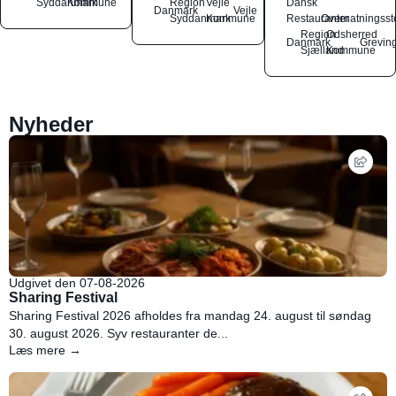
Syddanmark
Kommune
Region
Vejle
Dansk
Danmark
Vejle
Syddanmark
Kommune
Restauranter
Overnatningsst
Region
Odsherred
Danmark
Grevin
Sjælland
Kommune
Nyheder
Udgivet den 07-08-2026
Sharing Festival
Sharing Festival 2026 afholdes fra mandag 24. august til søndag
30. august 2026. Syv restauranter de...
Læs mere →