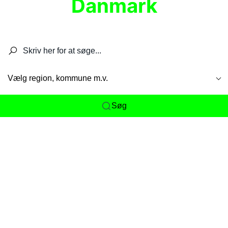
Danmark
Søg efter restauranter, spisesteder, caféer,
barer, pubber, hoteller og aktiviteter.
Vælg region, kommune m.v.
Søg
Her får du det komplette overblik
over
Danmarks mange spisesteder, caféer og
restauranter samlet ét sted. Vi gør det nemt for
dig at opdage alt fra skjulte lokale favoritter til
eksklusive gourmetoplevelser på tværs af alle
landets byer og regioner.
Søgningen er gjort enkel, så du hurtigt kan filtrere
efter madtype, lokation eller specifikke ønsker til