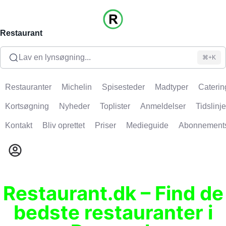
Restaurant
Lav en lynsøgning...
⌘+K
Restauranter
Michelin
Spisesteder
Madtyper
Caterin
Kortsøgning
Nyheder
Toplister
Anmeldelser
Tidslinje
Kontakt
Bliv oprettet
Priser
Medieguide
Abonnement
Restaurant.dk – Find de
bedste restauranter i