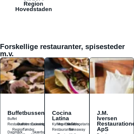
Region
Hovedstaden
Forskellige restauranter, spisesteder
m.v.
Buffetbussen
Cocina
J.M.
Latina
Iversen
Buffet
Restauration
Restauranter
Buffetrestauranter
Catering
Kylling
Mexicansk
Ost
Salat
Taco
Vegetarisk
ApS
Region
Tønder
Restauranter
Takeaway
Danmark
Skærbæk