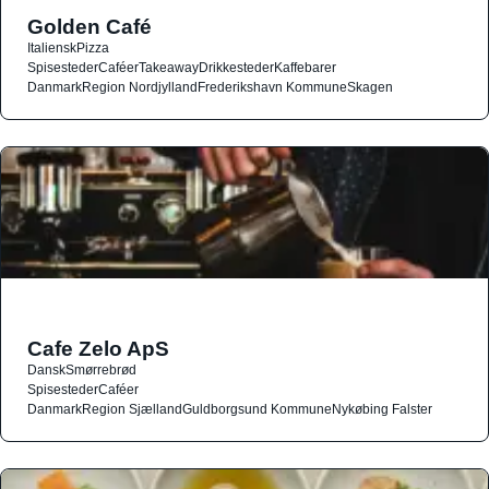
Golden Café
Italiensk
Pizza
Spisesteder
Caféer
Takeaway
Drikkesteder
Kaffebarer
Danmark
Region Nordjylland
Frederikshavn Kommune
Skagen
Cafe Zelo ApS
Dansk
Smørrebrød
Spisesteder
Caféer
Danmark
Region Sjælland
Guldborgsund Kommune
Nykøbing Falster