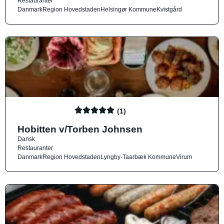
Restauranter
Danmark
Region Hovedstaden
Helsingør Kommune
Kvistgård
(1)
Hobitten v/Torben Johnsen
Dansk
Restauranter
Danmark
Region Hovedstaden
Lyngby-Taarbæk Kommune
Virum