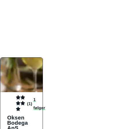
atmosfæren. Platformen er faktabaseret,
overskuelig og altid opdateret med de nyeste
informationer, hvilket gør den til det ideelle værktøj
for både lokale madelskere og turister på farten.
Find præcis den madtype og den stemning, der
passer til din næste middag, uanset hvor i landet
du befinder dig.
1
(1)
følger
Oksen
Bodega
ApS