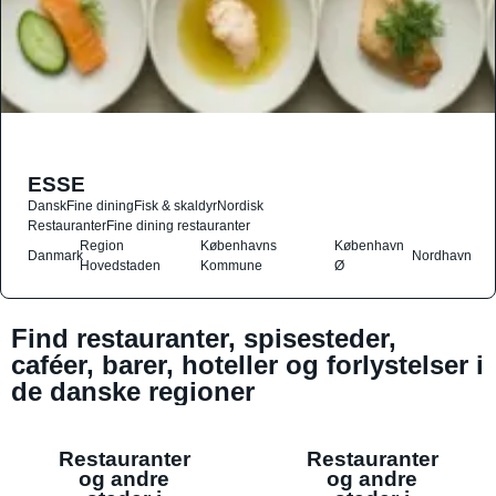
ESSE
Dansk
Fine dining
Fisk & skaldyr
Nordisk
Restauranter
Fine dining restauranter
Region
Københavns
København
Danmark
Nordhavn
Hovedstaden
Kommune
Ø
Find restauranter, spisesteder,
caféer, barer, hoteller og forlystelser i
de danske regioner
Restauranter
Restauranter
og andre
og andre