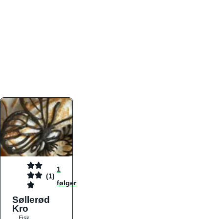
atmosfæren. Platformen er faktabaseret,
overskuelig og altid opdateret med de nyeste
informationer, hvilket gør den til det ideelle værktøj
for både lokale madelskere og turister på farten.
Find præcis den madtype og den stemning, der
passer til din næste middag, uanset hvor i landet
du befinder dig.
1
(1)
følger
Søllerød
Kro
Fisk