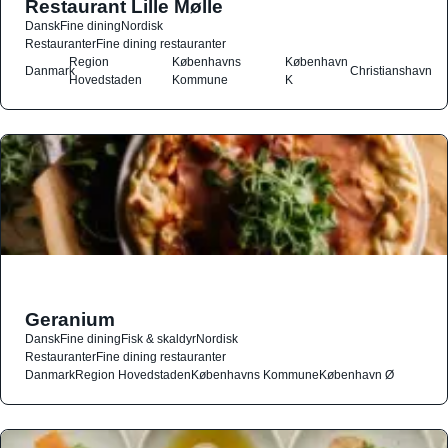
Restaurant Lille Mølle
Dansk
Fine dining
Nordisk
Restauranter
Fine dining restauranter
Region
Københavns
København
Danmark
Christianshavn
Hovedstaden
Kommune
K
Geranium
Dansk
Fine dining
Fisk & skaldyr
Nordisk
Restauranter
Fine dining restauranter
Danmark
Region Hovedstaden
Københavns Kommune
København Ø