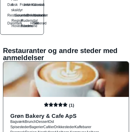
Dansk
&
Fransk
International
Klassisk
skaldyr
Restauranter
Gourmetrestauranter
Drikkesteder
Kroer
Region
Rudersdal
Danmark
Holte
Søllerød
Hovedstaden
Kommune
Restauranter og andre steder med
anmeldelser
(1)
Grøn Bakery & Cafe ApS
Bagværk
Brunch
Dessert
Ost
Spisesteder
Bagerier
Caféer
Drikkesteder
Kaffebarer