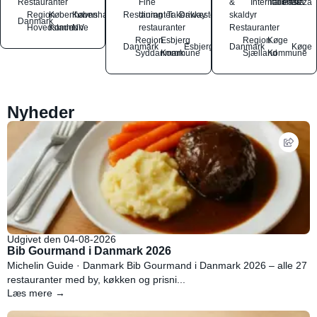
Restauranter
Fine
&
International
Italiensk
Pasta
Pizza
Region
Københavns
København
Restauranter
dining
Takeaway
Drikkesteder
skaldyr
Danmark
Hovedstaden
Kommune
NV
restauranter
Restauranter
Region
Esbjerg
Region
Køge
Danmark
Esbjerg
Danmark
Køge
Syddanmark
Kommune
Sjælland
Kommune
Nyheder
Udgivet den 04-08-2026
Bib Gourmand i Danmark 2026
Michelin Guide · Danmark Bib Gourmand i Danmark 2026 – alle 27
restauranter med by, køkken og prisni...
Læs mere →