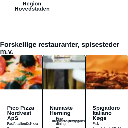
Region
Hovedstaden
Forskellige restauranter, spisesteder
m.v.
Pico Pizza
Namaste
Spigadoro
Nordvest
Herning
Italiano
ApS
Køge
Fine
Europæisk
Indisk
Kylling
Tapas
Vegansk
Fastfood
Italiensk
Ost
Pizza
dining
Fisk