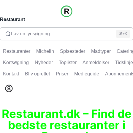
Restaurant
Lav en lynsøgning...
⌘+K
Restauranter
Michelin
Spisesteder
Madtyper
Caterin
Kortsøgning
Nyheder
Toplister
Anmeldelser
Tidslinje
Kontakt
Bliv oprettet
Priser
Medieguide
Abonnement
Restaurant.dk – Find de
bedste restauranter i