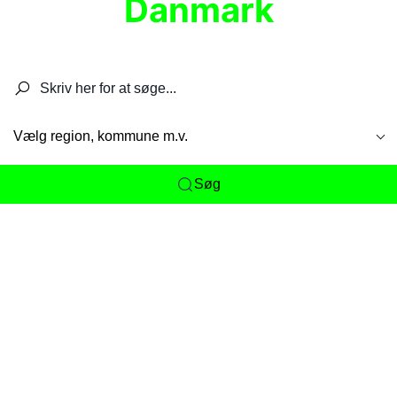
Danmark
Søg efter restauranter, spisesteder, caféer,
barer, pubber, hoteller og aktiviteter.
Vælg region, kommune m.v.
Søg
Her får du det komplette overblik
over
Danmarks mange spisesteder, caféer og
restauranter samlet ét sted. Vi gør det nemt for
dig at opdage alt fra skjulte lokale favoritter til
eksklusive gourmetoplevelser på tværs af alle
landets byer og regioner.
Søgningen er gjort enkel, så du hurtigt kan filtrere
efter madtype, lokation eller specifikke ønsker til