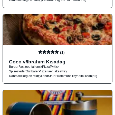
Danmark
Region Nordjylland
Aalborg Kommune
Aalborg
(1)
Coco v/Ibrahim Kisadag
Burger
Fastfood
Italiensk
Pizza
Tyrkisk
Spisesteder
Grillbarer
Pizzeriaer
Takeaway
Danmark
Region Midtjylland
Struer Kommune
Thyholm
Hvidbjerg