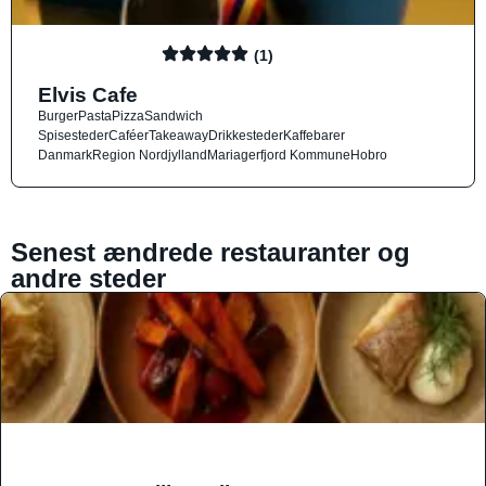
(1)
Elvis Cafe
Burger
Pasta
Pizza
Sandwich
Spisesteder
Caféer
Takeaway
Drikkesteder
Kaffebarer
Danmark
Region Nordjylland
Mariagerfjord Kommune
Hobro
Senest ændrede restauranter og
andre steder