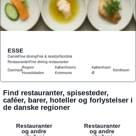
ESSE
Dansk
Fine dining
Fisk & skaldyr
Nordisk
Restauranter
Fine dining restauranter
Region
Københavns
København
Danmark
Nordhavn
Hovedstaden
Kommune
Ø
Find restauranter, spisesteder,
caféer, barer, hoteller og forlystelser i
de danske regioner
Restauranter
Restauranter
og andre
og andre