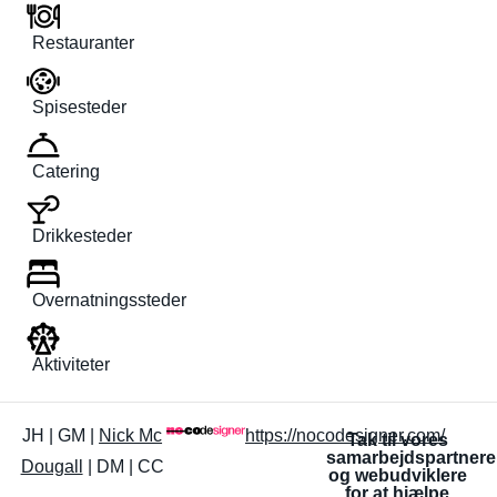
Restauranter
Spisesteder
Catering
Drikkesteder
Overnatningssteder
Aktiviteter
JH | GM |
Nick Mc
https://nocodesigner.com/
Tak til vores
samarbejdspartnere
Dougall
| DM | CC
og webudviklere
for at hjælpe