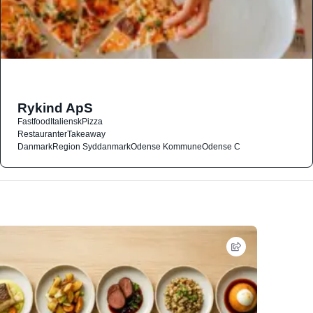
Rykind ApS
Fastfood
Italiensk
Pizza
Restauranter
Takeaway
Danmark
Region Syddanmark
Odense Kommune
Odense C