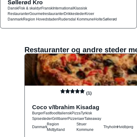
Søllerød Kro
Dansk
Fisk & skaldyr
Fransk
International
Klassisk
Restauranter
Gourmetrestauranter
Drikkesteder
Kroer
Danmark
Region Hovedstaden
Rudersdal Kommune
Holte
Søllerød
Restauranter og andre steder m
(1)
Coco v/Ibrahim Kisadag
Burger
Fastfood
Italiensk
Pizza
Tyrkisk
Spisesteder
Grillbarer
Pizzeriaer
Takeaway
Region
Struer
Danmark
Thyholm
Hvidbjerg
Midtjylland
Kommune