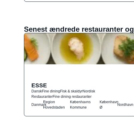
Senest ændrede restauranter og
ESSE
Dansk
Fine dining
Fisk & skaldyr
Nordisk
Restauranter
Fine dining restauranter
Region
Københavns
København
Danmark
Nordhavn
Hovedstaden
Kommune
Ø