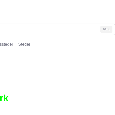
⌘+K
ssteder
Steder
rk