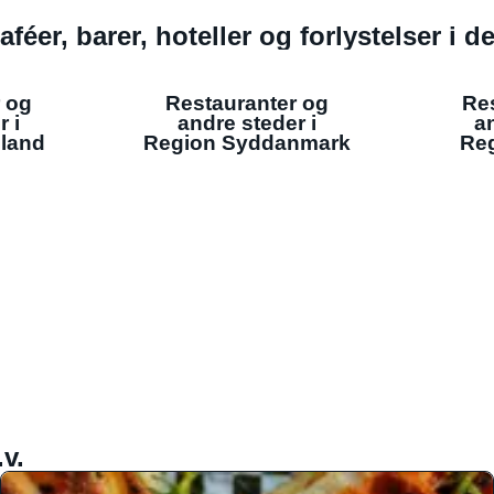
aféer, barer, hoteller og forlystelser i 
 og
Restauranter og
Re
r i
andre steder i
an
lland
Region Syddanmark
Reg
v.