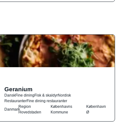
Geranium
Dansk
Fine dining
Fisk & skaldyr
Nordisk
Restauranter
Fine dining restauranter
Region
Københavns
København
Danmark
Hovedstaden
Kommune
Ø