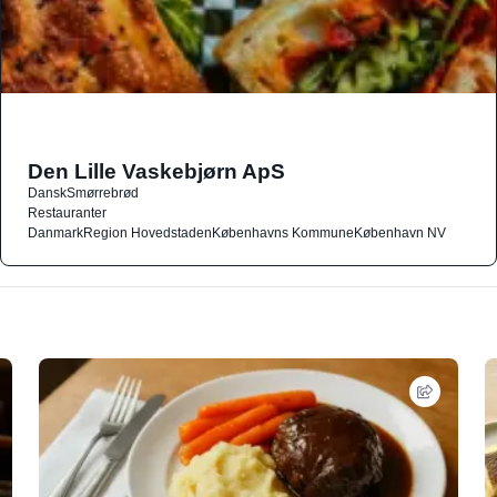
Den Lille Vaskebjørn ApS
Dansk
Smørrebrød
Restauranter
Danmark
Region Hovedstaden
Københavns Kommune
København NV