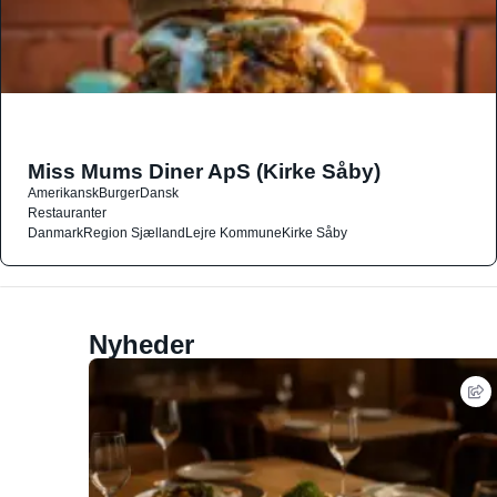
Miss Mums Diner ApS (Kirke Såby)
Amerikansk
Burger
Dansk
Restauranter
Danmark
Region Sjælland
Lejre Kommune
Kirke Såby
Nyheder