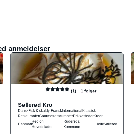
ed anmeldelser
(1)
1 følger
Søllerød Kro
Dansk
Fisk & skaldyr
Fransk
International
Klassisk
Restauranter
Gourmetrestauranter
Drikkesteder
Kroer
Region
Rudersdal
Danmark
Holte
Søllerød
Hovedstaden
Kommune