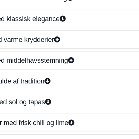
ed klassisk elegance
d varme krydderier
ed middelhavsstemning
lde af tradition
ed sol og tapas
 med frisk chili og lime