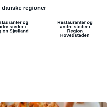
de danske regioner
stauranter og
Restauranter og
dre steder i
andre steder i
ion Sjælland
Region
Hovedstaden