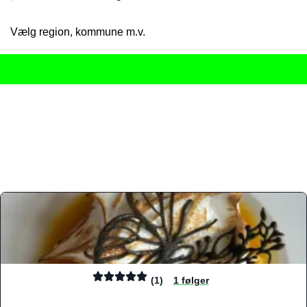
Vælg region, kommune m.v.
Her får du det komplette overblik
over Danmarks mange spisested
gourmetoplevelser på tværs af alle landets byer og regioner.
Søgningen er gjort enkel, så du hurtigt kan filtrere efter madtyp
informationer, hvilket gør den til det ideelle værktøj for både lo
Find præcis den madtype og den stemning, der passer til din næ
(1)
1 følger