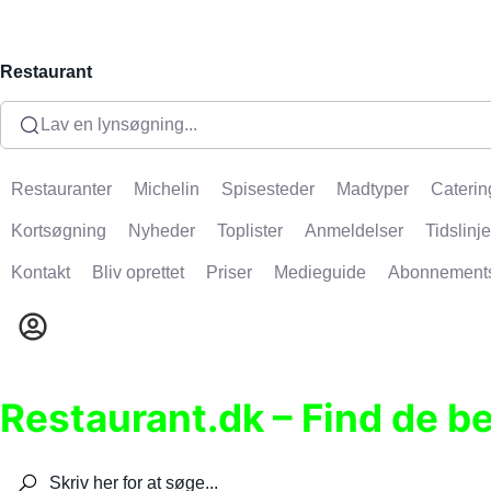
Restaurant
Lav en lynsøgning...
Restauranter
Michelin
Spisesteder
Madtyper
Caterin
Kortsøgning
Nyheder
Toplister
Anmeldelser
Tidslinje
Kontakt
Bliv oprettet
Priser
Medieguide
Abonnement
Restaurant.dk – Find de b
Søg efter restauranter, spisesteder, caféer, bare