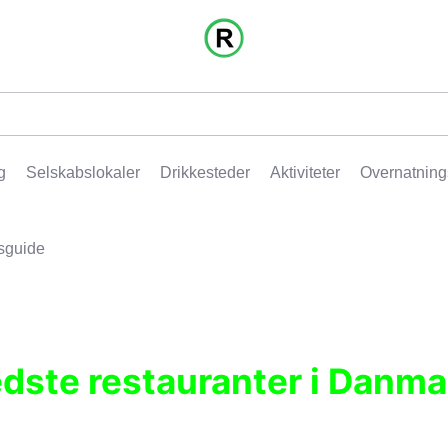
g
Selskabslokaler
Drikkesteder
Aktiviteter
Overnatning
sguide
edste restauranter i Danma
r, pubber, hoteller og aktiviteter.