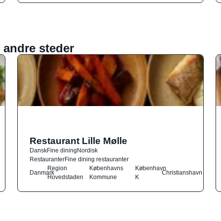
 andre steder
Restaurant Lille Mølle
Dansk
Fine dining
Nordisk
Restauranter
Fine dining restauranter
Region
Københavns
København
Danmark
Christianshavn
Hovedstaden
Kommune
K