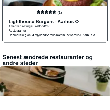
(1)
Lighthouse Burgers - Aarhus Ø
Amerikansk
Burger
Fastfood
Ost
Restauranter
Danmark
Region Midtjylland
Aarhus Kommune
Aarhus C
Aarhus Ø
Senest ændrede restauranter og
andre steder