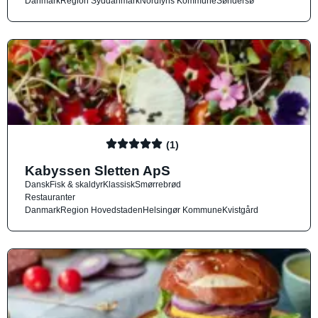
Danmark
Region Syddanmark
Nordfyns Kommune
Søndersø
(1)
Kabyssen Sletten ApS
Dansk
Fisk & skaldyr
Klassisk
Smørrebrød
Restauranter
Danmark
Region Hovedstaden
Helsingør Kommune
Kvistgård