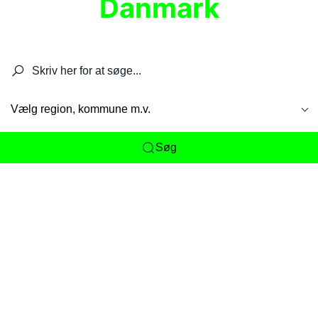
Danmark
Søg efter restauranter, spisesteder, caféer,
barer, pubber, hoteller og aktiviteter.
Vælg region, kommune m.v.
Søg
Her får du det komplette overblik
over
Danmarks mange spisesteder, caféer og
restauranter samlet ét sted. Vi gør det nemt for
dig at opdage alt fra skjulte lokale favoritter til
eksklusive gourmetoplevelser på tværs af alle
landets byer og regioner.
Søgningen er gjort enkel, så du hurtigt kan filtrere
efter madtype, lokation eller specifikke ønsker til