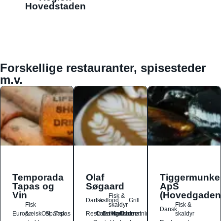
Hovedstaden
Forskellige restauranter, spisesteder
m.v.
Temporada
Olaf
Tiggermunke
Tapas og
Søgaard
ApS
Vin
(Hovedgaden
Fisk &
Dansk
Fastfood
Grill
Fisk
skaldyr
Fisk &
Dansk
Europæisk
&
Ost
Spansk
Tapas
Restauranter
Catering
Drikkesteder
Kaffebarer
Overnatningssteder
skaldyr