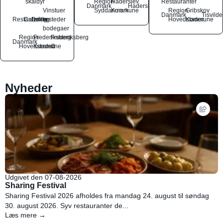
skaldyr
Region
Haderslev
Restauranter
Danmark
Haderslev
Vinstuer
Syddanmark
Kommune
Region
Gribskov
Danmark
Tisvilde
Restauranter
Catering
Drikkesteder
og
Hovedstaden
Kommune
bodegaer
Region
Frederiksberg
Frederiksberg
Danmark
Hovedstaden
Kommune
C
Nyheder
Udgivet den 07-08-2026
Sharing Festival
Sharing Festival 2026 afholdes fra mandag 24. august til søndag
30. august 2026. Syv restauranter de...
Læs mere →