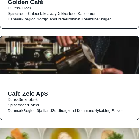
Golden Café
Italiensk
Pizza
Spisesteder
Caféer
Takeaway
Drikkesteder
Kaffebarer
Danmark
Region Nordjylland
Frederikshavn Kommune
Skagen
Cafe Zelo ApS
Dansk
Smørrebrød
Spisesteder
Caféer
Danmark
Region Sjælland
Guldborgsund Kommune
Nykøbing Falster