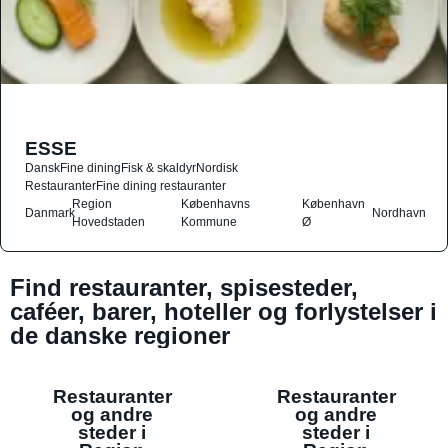
ESSE
Dansk
Fine dining
Fisk & skaldyr
Nordisk
Restauranter
Fine dining restauranter
Region
Københavns
København
Danmark
Nordhavn
Hovedstaden
Kommune
Ø
Find restauranter, spisesteder,
caféer, barer, hoteller og forlystelser i
de danske regioner
Restauranter
Restauranter
og andre
og andre
steder i
steder i