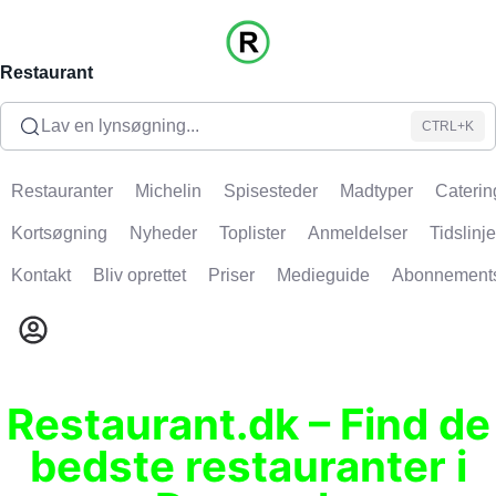
Restaurant
Lav en lynsøgning...
CTRL+K
Restauranter
Michelin
Spisesteder
Madtyper
Caterin
Kortsøgning
Nyheder
Toplister
Anmeldelser
Tidslinje
Kontakt
Bliv oprettet
Priser
Medieguide
Abonnement
Restaurant.dk – Find de
bedste restauranter i