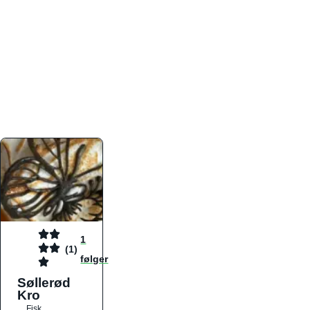
atmosfæren. Platformen er faktabaseret,
overskuelig og altid opdateret med de nyeste
informationer, hvilket gør den til det ideelle værktøj
for både lokale madelskere og turister på farten.
Find præcis den madtype og den stemning, der
passer til din næste middag, uanset hvor i landet
du befinder dig.
1
(1)
følger
Søllerød
Kro
Fisk