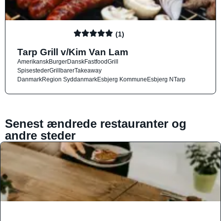
(1)
Tarp Grill v/Kim Van Lam
Amerikansk
Burger
Dansk
Fastfood
Grill
Spisesteder
Grillbarer
Takeaway
Danmark
Region Syddanmark
Esbjerg Kommune
Esbjerg N
Tarp
Senest ændrede restauranter og
andre steder