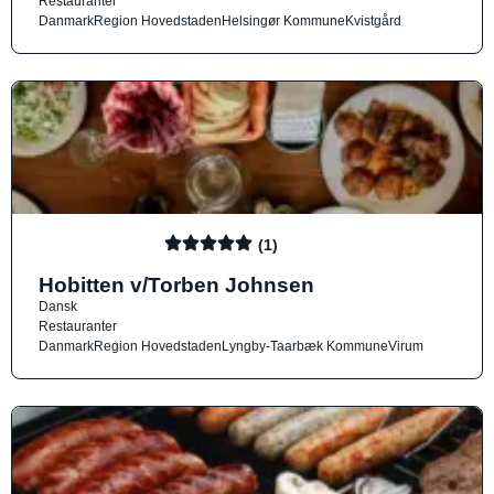
Restauranter
Danmark
Region Hovedstaden
Helsingør Kommune
Kvistgård
(1)
Hobitten v/Torben Johnsen
Dansk
Restauranter
Danmark
Region Hovedstaden
Lyngby-Taarbæk Kommune
Virum