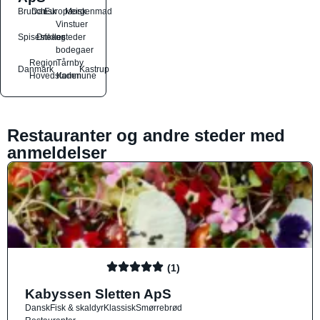
Brunch
Dansk
Europæisk
Morgenmad
Vinstuer
Spisesteder
Drikkesteder
og
bodegaer
Region
Tårnby
Danmark
Kastrup
Hovedstaden
Kommune
Restauranter og andre steder med
anmeldelser
(1)
Kabyssen Sletten ApS
Dansk
Fisk & skaldyr
Klassisk
Smørrebrød