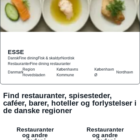
ESSE
Dansk
Fine dining
Fisk & skaldyr
Nordisk
Restauranter
Fine dining restauranter
Region
Københavns
København
Danmark
Nordhavn
Hovedstaden
Kommune
Ø
Find restauranter, spisesteder,
caféer, barer, hoteller og forlystelser i
de danske regioner
Restauranter
Restauranter
og andre
og andre