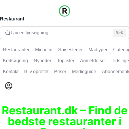
Restaurant
Lav en lynsøgning...
⌘+K
Restauranter
Michelin
Spisesteder
Madtyper
Caterin
Kortsøgning
Nyheder
Toplister
Anmeldelser
Tidslinje
Kontakt
Bliv oprettet
Priser
Medieguide
Abonnement
Restaurant.dk – Find de
bedste restauranter i