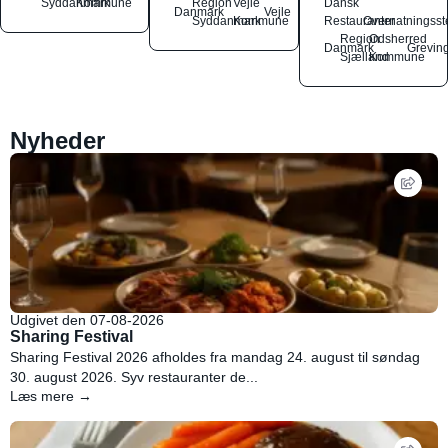
Syddanmark
Kommune
Region
Vejle
Dansk
Danmark
Vejle
Syddanmark
Kommune
Restauranter
Overnatningsst
Region
Odsherred
Danmark
Grevin
Sjælland
Kommune
Nyheder
Udgivet den 07-08-2026
Sharing Festival
Sharing Festival 2026 afholdes fra mandag 24. august til søndag
30. august 2026. Syv restauranter de...
Læs mere →