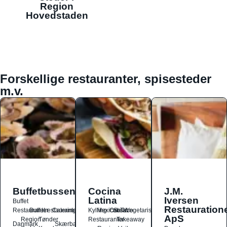
Region
Hovedstaden
Forskellige restauranter, spisesteder
m.v.
Buffetbussen
Cocina
J.M.
Latina
Iversen
Buffet
Restauration
Restauranter
Buffetrestauranter
Catering
Kylling
Mexicansk
Ost
Salat
Taco
Vegetarisk
ApS
Region
Tønder
Restauranter
Takeaway
Danmark
Skærbæk