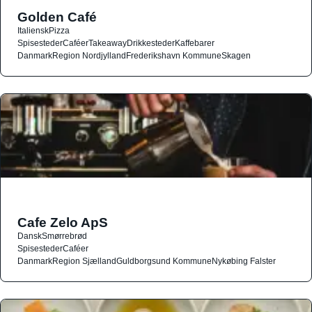
Golden Café
Italiensk
Pizza
Spisesteder
Caféer
Takeaway
Drikkesteder
Kaffebarer
Danmark
Region Nordjylland
Frederikshavn Kommune
Skagen
Cafe Zelo ApS
Dansk
Smørrebrød
Spisesteder
Caféer
Danmark
Region Sjælland
Guldborgsund Kommune
Nykøbing Falster