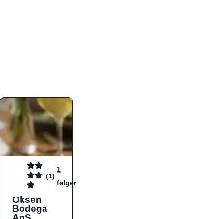
atmosfæren. Platformen er faktabaseret,
overskuelig og altid opdateret med de nyeste
informationer, hvilket gør den til det ideelle værktøj
for både lokale madelskere og turister på farten.
Find præcis den madtype og den stemning, der
passer til din næste middag, uanset hvor i landet
du befinder dig.
1
(1)
følger
Oksen
Bodega
ApS