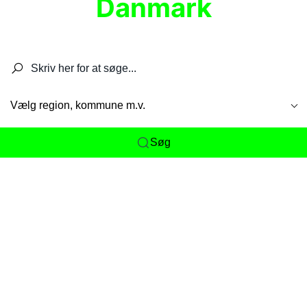
Danmark
Søg efter restauranter, spisesteder, caféer,
barer, pubber, hoteller og aktiviteter.
Vælg region, kommune m.v.
Søg
Her får du det komplette overblik
over
Danmarks mange spisesteder, caféer og
restauranter samlet ét sted. Vi gør det nemt for
dig at opdage alt fra skjulte lokale favoritter til
eksklusive gourmetoplevelser på tværs af alle
landets byer og regioner.
Søgningen er gjort enkel, så du hurtigt kan filtrere
efter madtype, lokation eller specifikke ønsker til