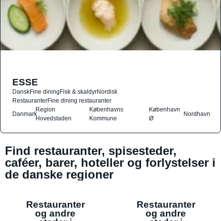
ESSE
Dansk
Fine dining
Fisk & skaldyr
Nordisk
Restauranter
Fine dining restauranter
Region
Københavns
København
Danmark
Nordhavn
Hovedstaden
Kommune
Ø
Find restauranter, spisesteder,
caféer, barer, hoteller og forlystelser i
de danske regioner
Restauranter
Restauranter
og andre
og andre