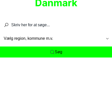
Danmark
Søg efter restauranter, spisesteder, caféer,
barer, pubber, hoteller og aktiviteter.
Vælg region, kommune m.v.
Søg
Her får du det komplette overblik
over
Danmarks mange spisesteder, caféer og
restauranter samlet ét sted. Vi gør det nemt for
dig at opdage alt fra skjulte lokale favoritter til
eksklusive gourmetoplevelser på tværs af alle
landets byer og regioner.
Søgningen er gjort enkel, så du hurtigt kan filtrere
efter madtype, lokation eller specifikke ønsker til