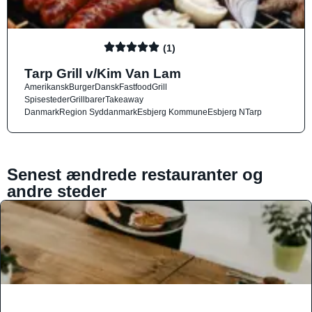
(1)
Tarp Grill v/Kim Van Lam
Amerikansk
Burger
Dansk
Fastfood
Grill
Spisesteder
Grillbarer
Takeaway
Danmark
Region Syddanmark
Esbjerg Kommune
Esbjerg N
Tarp
Senest ændrede restauranter og
andre steder