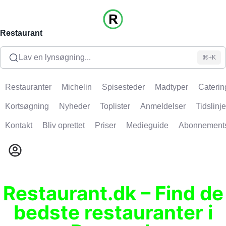
Restaurant
Lav en lynsøgning...
⌘+K
Restauranter
Michelin
Spisesteder
Madtyper
Caterin
Kortsøgning
Nyheder
Toplister
Anmeldelser
Tidslinje
Kontakt
Bliv oprettet
Priser
Medieguide
Abonnement
Restaurant.dk – Find de
bedste restauranter i