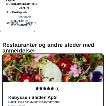
Brunch
Dansk
Europæisk
Morgenmad
Vinstuer
Spisesteder
Drikkesteder
og
bodegaer
Region
Tårnby
Danmark
Kastrup
Hovedstaden
Kommune
Restauranter og andre steder med
anmeldelser
(1)
Kabyssen Sletten ApS
Dansk
Fisk & skaldyr
Klassisk
Smørrebrød