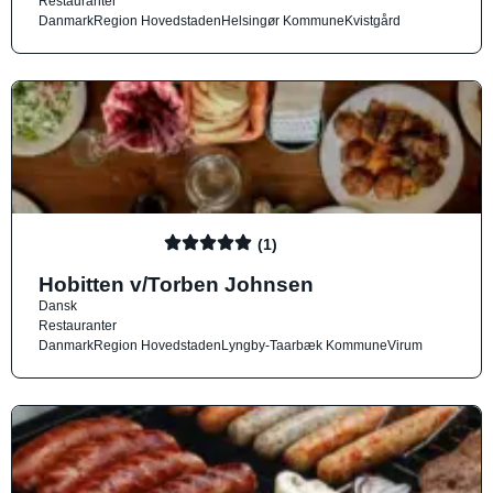
Restauranter
Danmark
Region Hovedstaden
Helsingør Kommune
Kvistgård
(1)
Hobitten v/Torben Johnsen
Dansk
Restauranter
Danmark
Region Hovedstaden
Lyngby-Taarbæk Kommune
Virum