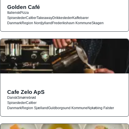
Golden Café
Italiensk
Pizza
Spisesteder
Caféer
Takeaway
Drikkesteder
Kaffebarer
Danmark
Region Nordjylland
Frederikshavn Kommune
Skagen
Cafe Zelo ApS
Dansk
Smørrebrød
Spisesteder
Caféer
Danmark
Region Sjælland
Guldborgsund Kommune
Nykøbing Falster