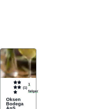
atmosfæren. Platformen er faktabaseret,
overskuelig og altid opdateret med de nyeste
informationer, hvilket gør den til det ideelle værktøj
for både lokale madelskere og turister på farten.
Find præcis den madtype og den stemning, der
passer til din næste middag, uanset hvor i landet
du befinder dig.
1
(1)
følger
Oksen
Bodega
ApS