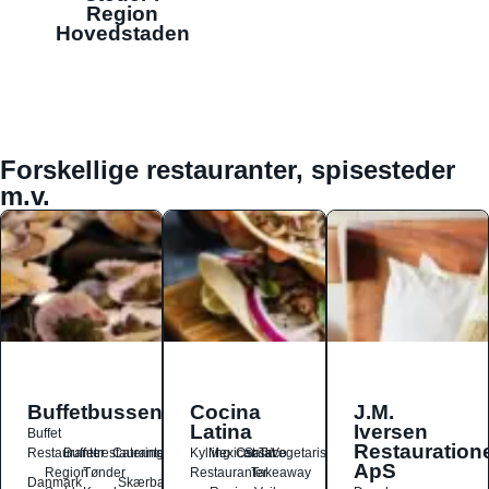
Region
Hovedstaden
Forskellige restauranter, spisesteder
m.v.
Buffetbussen
Cocina
J.M.
Latina
Iversen
Buffet
Restauration
Restauranter
Buffetrestauranter
Catering
Kylling
Mexicansk
Ost
Salat
Taco
Vegetarisk
ApS
Region
Tønder
Restauranter
Takeaway
Danmark
Skærbæk