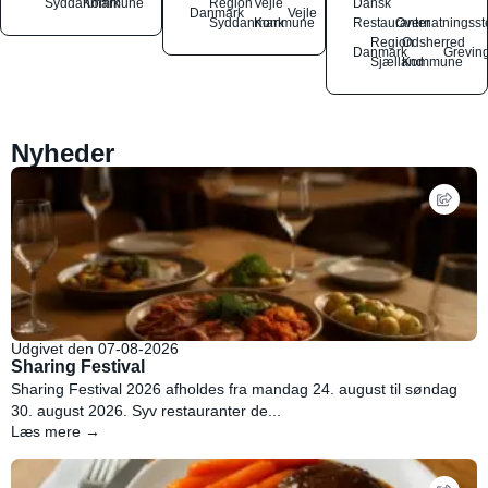
Syddanmark
Kommune
Region
Vejle
Dansk
Danmark
Vejle
Syddanmark
Kommune
Restauranter
Overnatningsst
Region
Odsherred
Danmark
Grevin
Sjælland
Kommune
Nyheder
Udgivet den 07-08-2026
Sharing Festival
Sharing Festival 2026 afholdes fra mandag 24. august til søndag
30. august 2026. Syv restauranter de...
Læs mere →