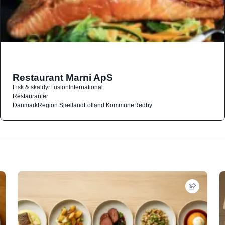
Restaurant Marni ApS
Fisk & skaldyr
Fusion
International
Restauranter
Danmark
Region Sjælland
Lolland Kommune
Rødby