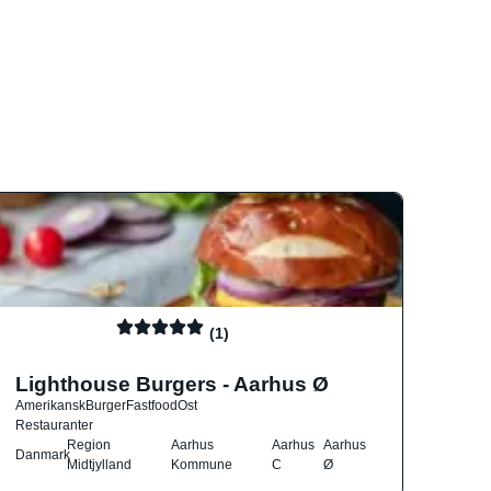
(1)
Lighthouse Burgers - Aarhus Ø
Amerikansk
Burger
Fastfood
Ost
Restauranter
Region
Aarhus
Aarhus
Aarhus
Danmark
Midtjylland
Kommune
C
Ø