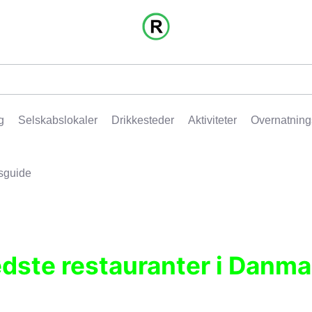
g
Selskabslokaler
Drikkesteder
Aktiviteter
Overnatning
sguide
edste restauranter i Danma
r, pubber, hoteller og aktiviteter.