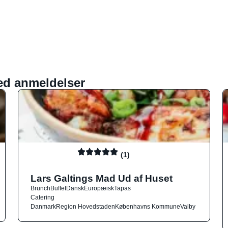
ed anmeldelser
(1)
Lars Galtings Mad Ud af Huset
Brunch
Buffet
Dansk
Europæisk
Tapas
Catering
Danmark
Region Hovedstaden
Københavns Kommune
Valby