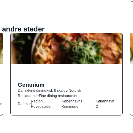
 andre steder
Geranium
Dansk
Fine dining
Fisk & skaldyr
Nordisk
Restauranter
Fine dining restauranter
Region
Københavns
København
vn
Danmark
Hovedstaden
Kommune
Ø