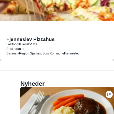
Fjenneslev Pizzahus
Fastfood
Italiensk
Pizza
Restauranter
Danmark
Region Sjælland
Sorø Kommune
Fjenneslev
Nyheder