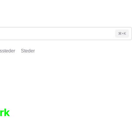
⌘+K
ssteder
Steder
rk