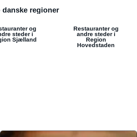
de danske regioner
stauranter og
Restauranter og
dre steder i
andre steder i
ion Sjælland
Region
Hovedstaden