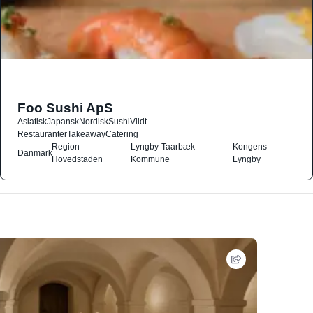
Foo Sushi ApS
Asiatisk
Japansk
Nordisk
Sushi
Vildt
Restauranter
Takeaway
Catering
Region
Lyngby-Taarbæk
Kongens
Danmark
Hovedstaden
Kommune
Lyngby