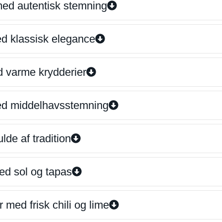
 med autentisk stemning
ed klassisk elegance
d varme krydderier
ed middelhavsstemning
lde af tradition
ed sol og tapas
 med frisk chili og lime