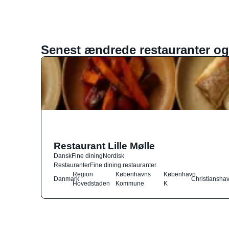
Senest ændrede restauranter og
Restaurant Lille Mølle
Dansk
Fine dining
Nordisk
Restauranter
Fine dining restauranter
Region
Københavns
København
Danmark
Christiansha
Hovedstaden
Kommune
K