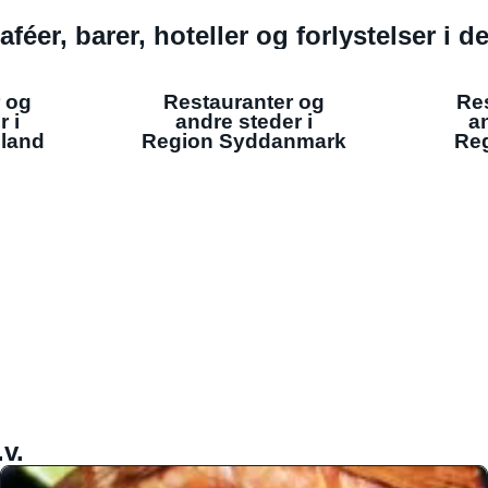
aféer, barer, hoteller og forlystelser i 
 og
Restauranter og
Re
r i
andre steder i
an
lland
Region Syddanmark
Reg
v.