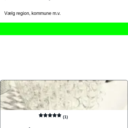
Vælg region, kommune m.v.
Her får du det komplette overblik
over Danmarks mange spisested
gourmetoplevelser på tværs af alle landets byer og regioner.
Søgningen er gjort enkel, så du hurtigt kan filtrere efter madtyp
informationer, hvilket gør den til det ideelle værktøj for både lo
Find præcis den madtype og den stemning, der passer til din næ
(1)