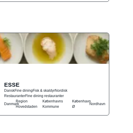
ESSE
Dansk
Fine dining
Fisk & skaldyr
Nordisk
Restauranter
Fine dining restauranter
Region
Københavns
København
Danmark
Nordhavn
Hovedstaden
Kommune
Ø