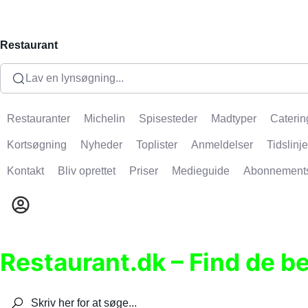
Restaurant
Lav en lynsøgning...
Restauranter
Michelin
Spisesteder
Madtyper
Caterin
Kortsøgning
Nyheder
Toplister
Anmeldelser
Tidslinje
Kontakt
Bliv oprettet
Priser
Medieguide
Abonnement
Restaurant.dk – Find de b
Søg efter restauranter, spisesteder, caféer, bare