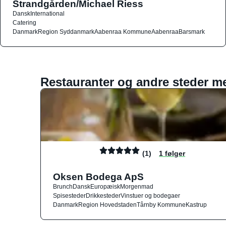
Strandgården/Michael Riess
Dansk
International
Catering
Danmark
Region Syddanmark
Aabenraa Kommune
Aabenraa
Barsmark
Restauranter og andre steder m
(1)
1 følger
Oksen Bodega ApS
Brunch
Dansk
Europæisk
Morgenmad
Spisesteder
Drikkesteder
Vinstuer og bodegaer
Danmark
Region Hovedstaden
Tårnby Kommune
Kastrup