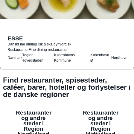
ESSE
Dansk
Fine dining
Fisk & skaldyr
Nordisk
Restauranter
Fine dining restauranter
Region
Københavns
København
Danmark
Nordhavn
Hovedstaden
Kommune
Ø
Find restauranter, spisesteder,
caféer, barer, hoteller og forlystelser i
de danske regioner
Restauranter
Restauranter
og andre
og andre
steder i
steder i
Region
Region