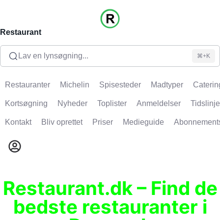
Restaurant
Lav en lynsøgning...
⌘+K
Restauranter
Michelin
Spisesteder
Madtyper
Caterin
Kortsøgning
Nyheder
Toplister
Anmeldelser
Tidslinje
Kontakt
Bliv oprettet
Priser
Medieguide
Abonnement
Restaurant.dk – Find de
bedste restauranter i