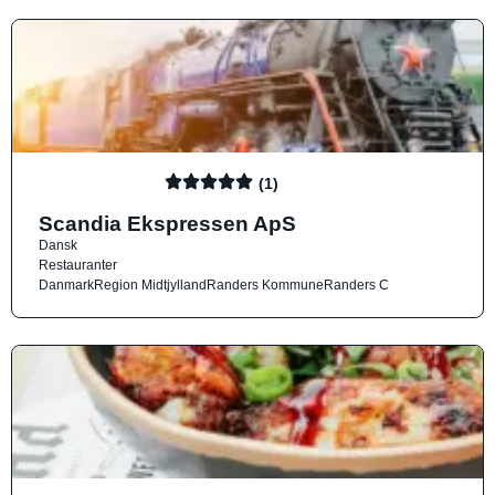
(1)
Scandia Ekspressen ApS
Dansk
Restauranter
Danmark
Region Midtjylland
Randers Kommune
Randers C