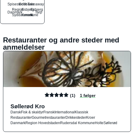
Spisesteder
Grillbarer
Takeaway
Region
Esbjerg
Esbjerg
Danmark
Tarp
Syddanmark
Kommune
N
Restauranter og andre steder med
anmeldelser
(1)
1 følger
Søllerød Kro
Dansk
Fisk & skaldyr
Fransk
International
Klassisk
Restauranter
Gourmetrestauranter
Drikkesteder
Kroer
Danmark
Region Hovedstaden
Rudersdal Kommune
Holte
Søllerød