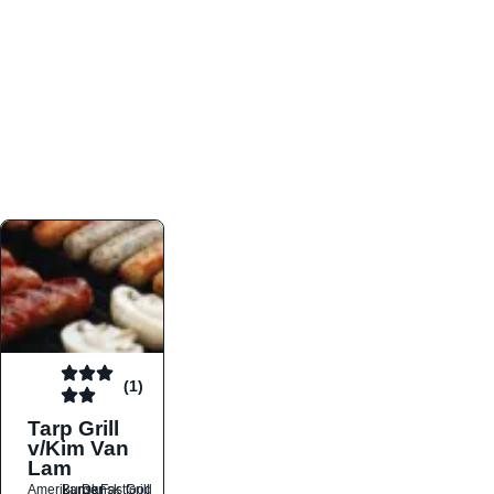
atmosfæren. Platformen er faktabaseret,
overskuelig og altid opdateret med de nyeste
informationer, hvilket gør den til det ideelle værktøj
for både lokale madelskere og turister på farten.
Find præcis den madtype og den stemning, der
passer til din næste middag, uanset hvor i landet
du befinder dig.
(1)
Tarp Grill
v/Kim Van
Lam
Amerikansk
Burger
Dansk
Fastfood
Grill