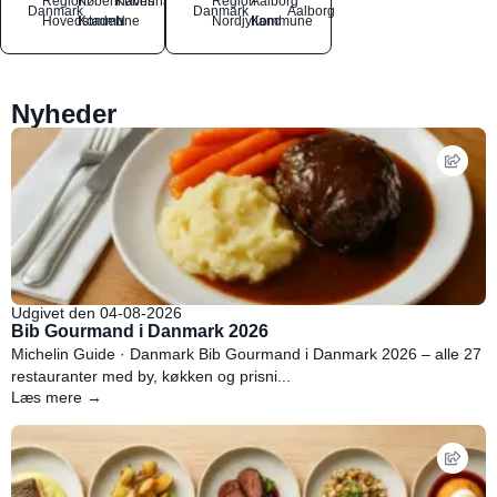
Region
Københavns
København
Region
Aalborg
Danmark
Danmark
Aalborg
Hovedstaden
Kommune
N
Nordjylland
Kommune
Nyheder
Udgivet den 04-08-2026
Bib Gourmand i Danmark 2026
Michelin Guide · Danmark Bib Gourmand i Danmark 2026 – alle 27
restauranter med by, køkken og prisni...
Læs mere →