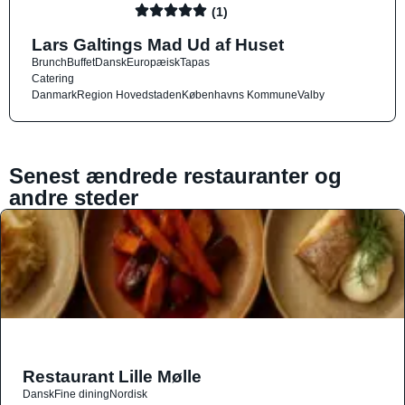
(1)
Lars Galtings Mad Ud af Huset
Brunch
Buffet
Dansk
Europæisk
Tapas
Catering
Danmark
Region Hovedstaden
Københavns Kommune
Valby
Senest ændrede restauranter og
andre steder
Restaurant Lille Mølle
Dansk
Fine dining
Nordisk