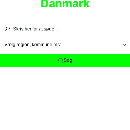
Danmark
Søg efter restauranter, spisesteder, caféer,
barer, pubber, hoteller og aktiviteter.
Vælg region, kommune m.v.
Søg
Her får du det komplette overblik
over
Danmarks mange spisesteder, caféer og
restauranter samlet ét sted. Vi gør det nemt for
dig at opdage alt fra skjulte lokale favoritter til
eksklusive gourmetoplevelser på tværs af alle
landets byer og regioner.
Søgningen er gjort enkel, så du hurtigt kan filtrere
efter madtype, lokation eller specifikke ønsker til