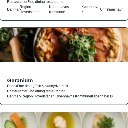
Restauranter
Fine dining restauranter
Region
Københavns
København
Danmark
Christianshavn
Hovedstaden
Kommune
K
Geranium
Dansk
Fine dining
Fisk & skaldyr
Nordisk
Restauranter
Fine dining restauranter
Danmark
Region Hovedstaden
Københavns Kommune
København Ø