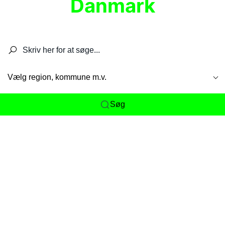
Danmark
Søg efter restauranter, spisesteder, caféer,
barer, pubber, hoteller og aktiviteter.
Vælg region, kommune m.v.
Søg
Her får du det komplette overblik
over
Danmarks mange spisesteder, caféer og
restauranter samlet ét sted. Vi gør det nemt for
dig at opdage alt fra skjulte lokale favoritter til
eksklusive gourmetoplevelser på tværs af alle
landets byer og regioner.
Søgningen er gjort enkel, så du hurtigt kan filtrere
efter madtype, lokation eller specifikke ønsker til