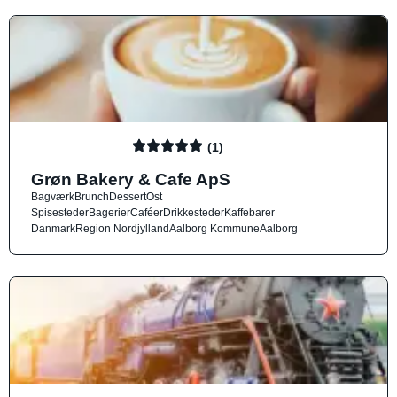
(1)
Grøn Bakery & Cafe ApS
Bagværk
Brunch
Dessert
Ost
Spisesteder
Bagerier
Caféer
Drikkesteder
Kaffebarer
Danmark
Region Nordjylland
Aalborg Kommune
Aalborg