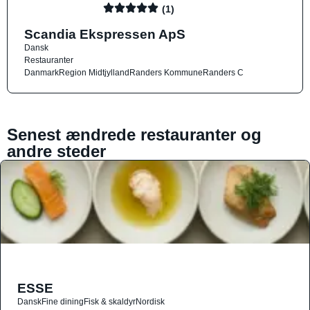
(1)
Scandia Ekspressen ApS
Dansk
Restauranter
Danmark
Region Midtjylland
Randers Kommune
Randers C
Senest ændrede restauranter og
andre steder
ESSE
Dansk
Fine dining
Fisk & skaldyr
Nordisk