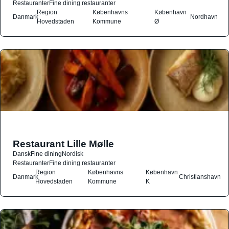
Restauranter
Fine dining restauranter
Region
Københavns
København
Danmark
Nordhavn
Hovedstaden
Kommune
Ø
Restaurant Lille Mølle
Dansk
Fine dining
Nordisk
Restauranter
Fine dining restauranter
Region
Københavns
København
Danmark
Christianshavn
Hovedstaden
Kommune
K