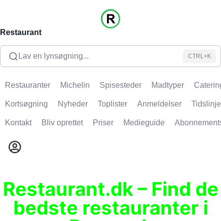
Restaurant
Lav en lynsøgning...
CTRL+K
Restauranter
Michelin
Spisesteder
Madtyper
Caterin
Kortsøgning
Nyheder
Toplister
Anmeldelser
Tidslinje
Kontakt
Bliv oprettet
Priser
Medieguide
Abonnement
Restaurant.dk – Find de
bedste restauranter i