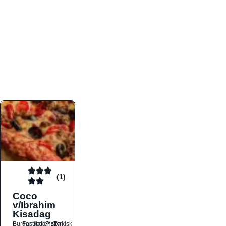
atmosfæren. Platformen er faktabaseret,
overskuelig og altid opdateret med de nyeste
informationer, hvilket gør den til det ideelle værktøj
for både lokale madelskere og turister på farten.
Find præcis den madtype og den stemning, der
passer til din næste middag, uanset hvor i landet
du befinder dig.
(1)
Coco
v/Ibrahim
Kisadag
Burger
Fastfood
Italiensk
Pizza
Tyrkisk