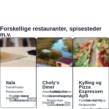
Forskellige restauranter, spisesteder
m.v.
Itala
Choly's
Kylling og
Diner
Pizza
Dansk
Fusion
Expressen
Restauranter
Amerikansk
Asiatisk
Burger
Dansk
Fusion
ApS
Region
Odsherred
Nørre
Restauranter
Overnatningssteder
Campingpladser
Danmark
Svinninge
Sjælland
Kommune
Asmindrup
Region
Vejle
Fastfood
Italiensk
Kylling
Pizza
Danmark
Give
Syddanmark
Kommune
Restauranter