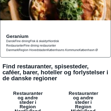
Geranium
Dansk
Fine dining
Fisk & skaldyr
Nordisk
Restauranter
Fine dining restauranter
Danmark
Region Hovedstaden
Københavns Kommune
København Ø
Find restauranter, spisesteder,
caféer, barer, hoteller og forlystelser i
de danske regioner
Restauranter
Restauranter
og andre
og andre
steder i
steder i
Region
Region