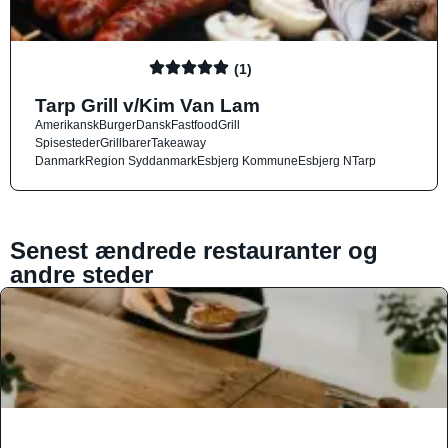
(1)
Tarp Grill v/Kim Van Lam
Amerikansk
Burger
Dansk
Fastfood
Grill
Spisesteder
Grillbarer
Takeaway
Danmark
Region Syddanmark
Esbjerg Kommune
Esbjerg N
Tarp
Senest ændrede restauranter og
andre steder