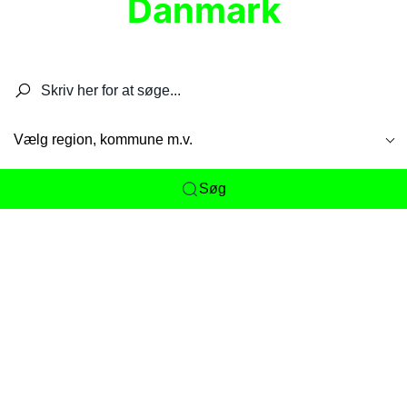
Danmark
Søg efter restauranter, spisesteder, caféer,
barer, pubber, hoteller og aktiviteter.
Vælg region, kommune m.v.
Søg
Her får du det komplette overblik
over
Danmarks mange spisesteder, caféer og
restauranter samlet ét sted. Vi gør det nemt for
dig at opdage alt fra skjulte lokale favoritter til
eksklusive gourmetoplevelser på tværs af alle
landets byer og regioner.
Søgningen er gjort enkel, så du hurtigt kan filtrere
efter madtype, lokation eller specifikke ønsker til