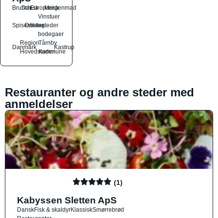
Brunch
Dansk
Europæisk
Morgenmad
Vinstuer
Spisesteder
Drikkesteder
og
bodegaer
Region
Tårnby
Danmark
Kastrup
Hovedstaden
Kommune
Restauranter og andre steder med
anmeldelser
(1)
Kabyssen Sletten ApS
Dansk
Fisk & skaldyr
Klassisk
Smørrebrød