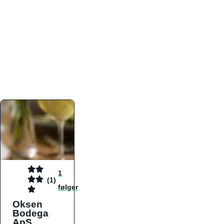
atmosfæren. Platformen er faktabaseret,
overskuelig og altid opdateret med de nyeste
informationer, hvilket gør den til det ideelle værktøj
for både lokale madelskere og turister på farten.
Find præcis den madtype og den stemning, der
passer til din næste middag, uanset hvor i landet
du befinder dig.
1
(1)
følger
Oksen
Bodega
ApS