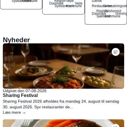
Syddanmark
Kommune
Region
Vejle
Dansk
Danmark
Vejle
Syddanmark
Kommune
Restauranter
Overnatningsst
Region
Odsherred
Danmark
Grevin
Sjælland
Kommune
Nyheder
Udgivet den 07-08-2026
Sharing Festival
Sharing Festival 2026 afholdes fra mandag 24. august til søndag
30. august 2026. Syv restauranter de...
Læs mere →