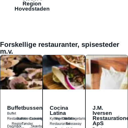
Region
Hovedstaden
Forskellige restauranter, spisesteder
m.v.
Buffetbussen
Cocina
J.M.
Latina
Iversen
Buffet
Restauration
Restauranter
Buffetrestauranter
Catering
Kylling
Mexicansk
Ost
Salat
Taco
Vegetarisk
ApS
Region
Tønder
Restauranter
Takeaway
Danmark
Skærbæk