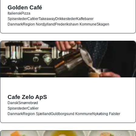
Golden Café
Italiensk
Pizza
Spisesteder
Caféer
Takeaway
Drikkesteder
Kaffebarer
Danmark
Region Nordjylland
Frederikshavn Kommune
Skagen
Cafe Zelo ApS
Dansk
Smørrebrød
Spisesteder
Caféer
Danmark
Region Sjælland
Guldborgsund Kommune
Nykøbing Falster