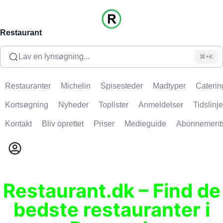
Restaurant
Lav en lynsøgning...
⌘+K
Restauranter
Michelin
Spisesteder
Madtyper
Caterin
Kortsøgning
Nyheder
Toplister
Anmeldelser
Tidslinje
Kontakt
Bliv oprettet
Priser
Medieguide
Abonnement
Restaurant.dk – Find de
bedste restauranter i