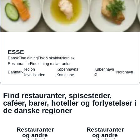
ESSE
Dansk
Fine dining
Fisk & skaldyr
Nordisk
Restauranter
Fine dining restauranter
Region
Københavns
København
Danmark
Nordhavn
Hovedstaden
Kommune
Ø
Find restauranter, spisesteder,
caféer, barer, hoteller og forlystelser i
de danske regioner
Restauranter
Restauranter
og andre
og andre