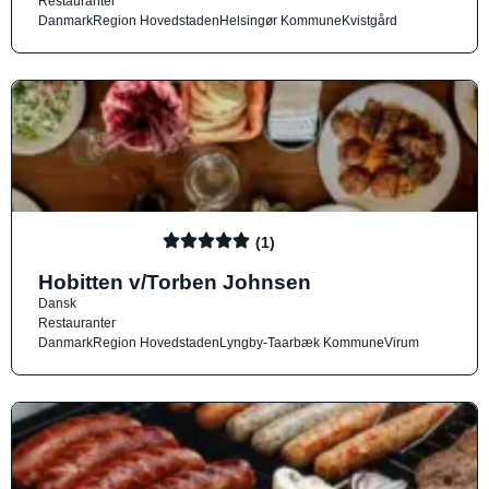
Restauranter
Danmark
Region Hovedstaden
Helsingør Kommune
Kvistgård
(1)
Hobitten v/Torben Johnsen
Dansk
Restauranter
Danmark
Region Hovedstaden
Lyngby-Taarbæk Kommune
Virum