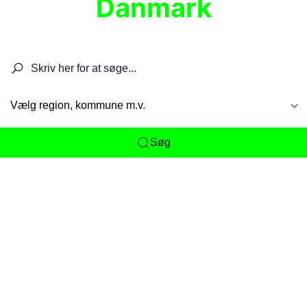
Danmark
Søg efter restauranter, spisesteder, caféer,
barer, pubber, hoteller og aktiviteter.
Vælg region, kommune m.v.
Søg
Her får du det komplette overblik
over
Danmarks mange spisesteder, caféer og
restauranter samlet ét sted. Vi gør det nemt for
dig at opdage alt fra skjulte lokale favoritter til
eksklusive gourmetoplevelser på tværs af alle
landets byer og regioner.
Søgningen er gjort enkel, så du hurtigt kan filtrere
efter madtype, lokation eller specifikke ønsker til