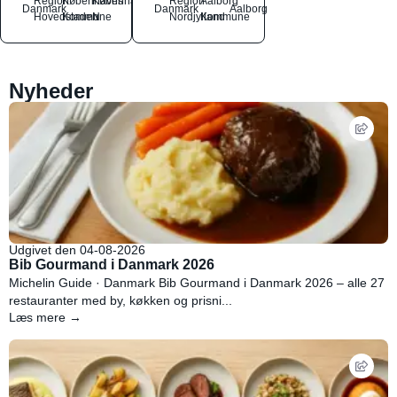
Region
Københavns
København
Region
Aalborg
Danmark
Danmark
Aalborg
Hovedstaden
Kommune
N
Nordjylland
Kommune
Nyheder
Udgivet den 04-08-2026
Bib Gourmand i Danmark 2026
Michelin Guide · Danmark Bib Gourmand i Danmark 2026 – alle 27
restauranter med by, køkken og prisni...
Læs mere →