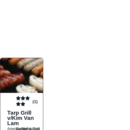
atmosfæren. Platformen er faktabaseret,
overskuelig og altid opdateret med de nyeste
informationer, hvilket gør den til det ideelle værktøj
for både lokale madelskere og turister på farten.
Find præcis den madtype og den stemning, der
passer til din næste middag, uanset hvor i landet
du befinder dig.
(1)
Tarp Grill
v/Kim Van
Lam
Amerikansk
Burger
Dansk
Fastfood
Grill