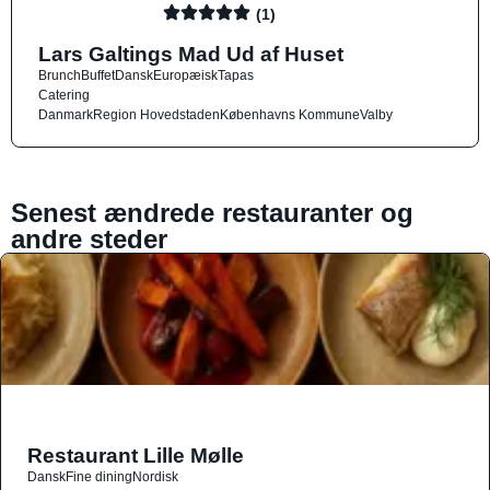
(1)
Lars Galtings Mad Ud af Huset
Brunch
Buffet
Dansk
Europæisk
Tapas
Catering
Danmark
Region Hovedstaden
Københavns Kommune
Valby
Senest ændrede restauranter og
andre steder
Restaurant Lille Mølle
Dansk
Fine dining
Nordisk