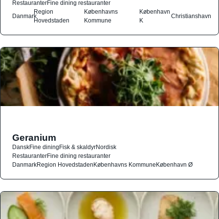
Restauranter
Fine dining restauranter
Region
Københavns
København
Danmark
Christianshavn
Hovedstaden
Kommune
K
Geranium
Dansk
Fine dining
Fisk & skaldyr
Nordisk
Restauranter
Fine dining restauranter
Danmark
Region Hovedstaden
Københavns Kommune
København Ø