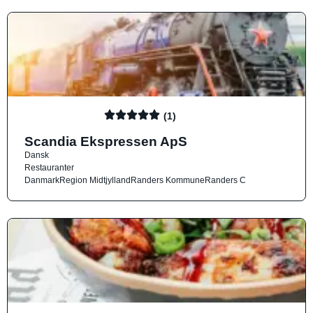
(1)
Scandia Ekspressen ApS
Dansk
Restauranter
Danmark
Region Midtjylland
Randers Kommune
Randers C