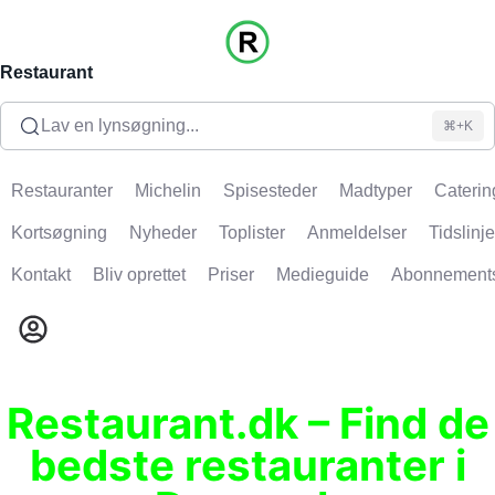
Restaurant
Lav en lynsøgning...
⌘+K
Restauranter
Michelin
Spisesteder
Madtyper
Caterin
Kortsøgning
Nyheder
Toplister
Anmeldelser
Tidslinje
Kontakt
Bliv oprettet
Priser
Medieguide
Abonnement
Restaurant.dk – Find de
bedste restauranter i