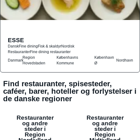
ESSE
Dansk
Fine dining
Fisk & skaldyr
Nordisk
Restauranter
Fine dining restauranter
Region
Københavns
København
Danmark
Nordhavn
Hovedstaden
Kommune
Ø
Find restauranter, spisesteder,
caféer, barer, hoteller og forlystelser i
de danske regioner
Restauranter
Restauranter
og andre
og andre
steder i
steder i
Region
Region