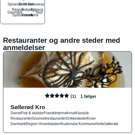
Spisesteder
Grillbarer
Takeaway
Region
Esbjerg
Esbjerg
Danmark
Tarp
Syddanmark
Kommune
N
Restauranter og andre steder med
anmeldelser
(1)
1 følger
Søllerød Kro
Dansk
Fisk & skaldyr
Fransk
International
Klassisk
Restauranter
Gourmetrestauranter
Drikkesteder
Kroer
Danmark
Region Hovedstaden
Rudersdal Kommune
Holte
Søllerød