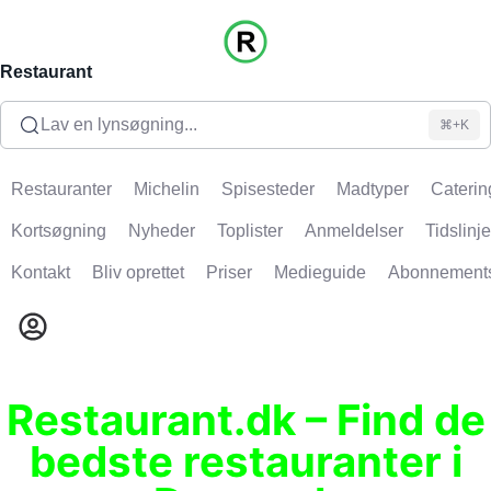
Restaurant
Lav en lynsøgning...
⌘+K
Restauranter
Michelin
Spisesteder
Madtyper
Caterin
Kortsøgning
Nyheder
Toplister
Anmeldelser
Tidslinje
Kontakt
Bliv oprettet
Priser
Medieguide
Abonnement
Restaurant.dk – Find de
bedste restauranter i