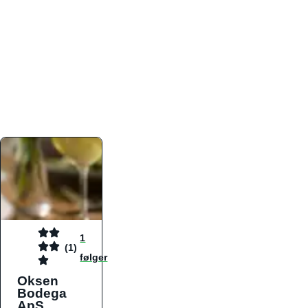
atmosfæren. Platformen er faktabaseret,
overskuelig og altid opdateret med de nyeste
informationer, hvilket gør den til det ideelle værktøj
for både lokale madelskere og turister på farten.
Find præcis den madtype og den stemning, der
passer til din næste middag, uanset hvor i landet
du befinder dig.
1
(1)
følger
Oksen
Bodega
ApS