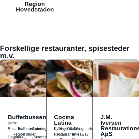
Region
Hovedstaden
Forskellige restauranter, spisesteder
m.v.
Buffetbussen
Cocina
J.M.
Latina
Iversen
Buffet
Restauration
Restauranter
Buffetrestauranter
Catering
Kylling
Mexicansk
Ost
Salat
Taco
Vegetarisk
ApS
Region
Tønder
Restauranter
Takeaway
Danmark
Skærbæk