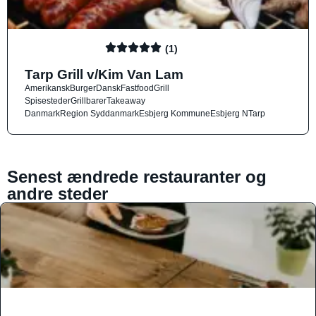
(1)
Tarp Grill v/Kim Van Lam
Amerikansk
Burger
Dansk
Fastfood
Grill
Spisesteder
Grillbarer
Takeaway
Danmark
Region Syddanmark
Esbjerg Kommune
Esbjerg N
Tarp
Senest ændrede restauranter og
andre steder