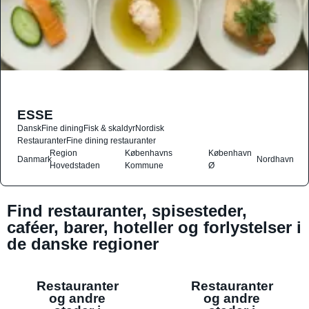
ESSE
Dansk
Fine dining
Fisk & skaldyr
Nordisk
Restauranter
Fine dining restauranter
Region
Københavns
København
Danmark
Nordhavn
Hovedstaden
Kommune
Ø
Find restauranter, spisesteder,
caféer, barer, hoteller og forlystelser i
de danske regioner
Restauranter
Restauranter
og andre
og andre