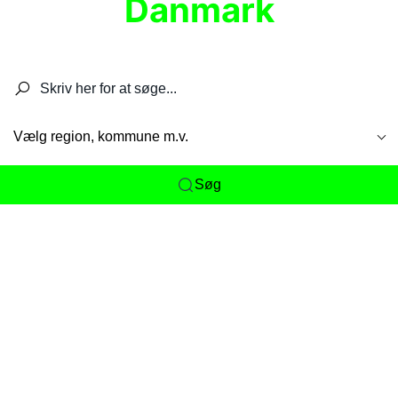
Danmark
Søg efter restauranter, spisesteder, caféer,
barer, pubber, hoteller og aktiviteter.
Vælg region, kommune m.v.
Søg
Her får du det komplette overblik
over
Danmarks mange spisesteder, caféer og
restauranter samlet ét sted. Vi gør det nemt for
dig at opdage alt fra skjulte lokale favoritter til
eksklusive gourmetoplevelser på tværs af alle
landets byer og regioner.
Søgningen er gjort enkel, så du hurtigt kan filtrere
efter madtype, lokation eller specifikke ønsker til