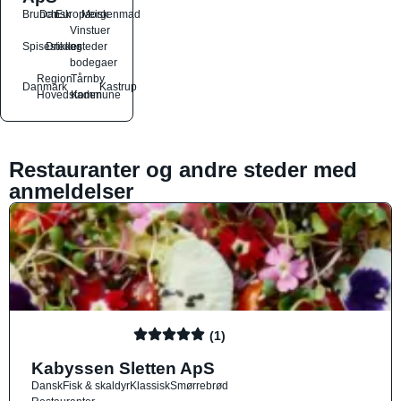
Brunch
Dansk
Europæisk
Morgenmad
Vinstuer
Spisesteder
Drikkesteder
og
bodegaer
Region
Tårnby
Danmark
Kastrup
Hovedstaden
Kommune
Restauranter og andre steder med
anmeldelser
(1)
Kabyssen Sletten ApS
Dansk
Fisk & skaldyr
Klassisk
Smørrebrød