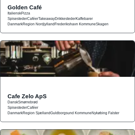
Golden Café
Italiensk
Pizza
Spisesteder
Caféer
Takeaway
Drikkesteder
Kaffebarer
Danmark
Region Nordjylland
Frederikshavn Kommune
Skagen
Cafe Zelo ApS
Dansk
Smørrebrød
Spisesteder
Caféer
Danmark
Region Sjælland
Guldborgsund Kommune
Nykøbing Falster