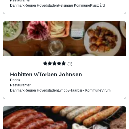
Restauranter
Danmark
Region Hovedstaden
Helsingør Kommune
Kvistgård
(1)
Hobitten v/Torben Johnsen
Dansk
Restauranter
Danmark
Region Hovedstaden
Lyngby-Taarbæk Kommune
Virum