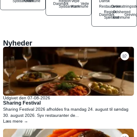
Syddanmark
Kommune
Region
Vejle
Dansk
Danmark
Vejle
Syddanmark
Kommune
Restauranter
Overnatningsst
Region
Odsherred
Danmark
Grevin
Sjælland
Kommune
Nyheder
Udgivet den 07-08-2026
Sharing Festival
Sharing Festival 2026 afholdes fra mandag 24. august til søndag
30. august 2026. Syv restauranter de...
Læs mere →