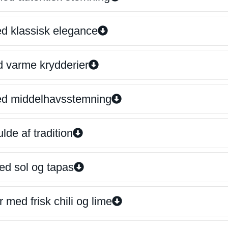
ed klassisk elegance
d varme krydderier
ed middelhavsstemning
lde af tradition
ed sol og tapas
 med frisk chili og lime