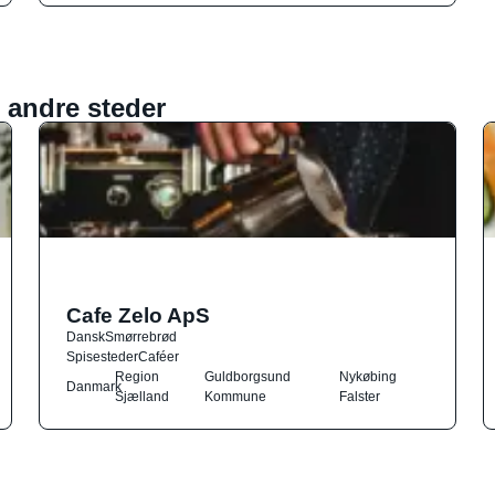
 andre steder
Cafe Zelo ApS
Dansk
Smørrebrød
Spisesteder
Caféer
Region
Guldborgsund
Nykøbing
Danmark
Sjælland
Kommune
Falster