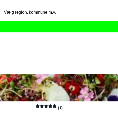
Vælg region, kommune m.v.
Her får du det komplette overblik
over Danmarks mange spisested
gourmetoplevelser på tværs af alle landets byer og regioner.
Søgningen er gjort enkel, så du hurtigt kan filtrere efter madtyp
informationer, hvilket gør den til det ideelle værktøj for både lo
Find præcis den madtype og den stemning, der passer til din næ
(1)