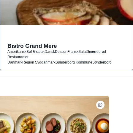
Bistro Grand Mere
Amerikansk
Bøf & steak
Dansk
Dessert
Fransk
Salat
Smørrebrød
Restauranter
Danmark
Region Syddanmark
Sønderborg Kommune
Sønderborg