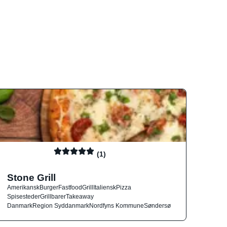
(1)
Stone Grill
Amerikansk
Burger
Fastfood
Grill
Italiensk
Pizza
Spisesteder
Grillbarer
Takeaway
Danmark
Region Syddanmark
Nordfyns Kommune
Søndersø