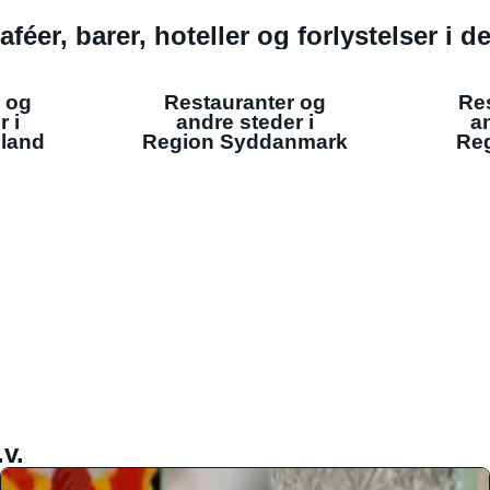
aféer, barer, hoteller og forlystelser i 
 og
Restauranter og
Re
r i
andre steder i
an
lland
Region Syddanmark
Reg
v.