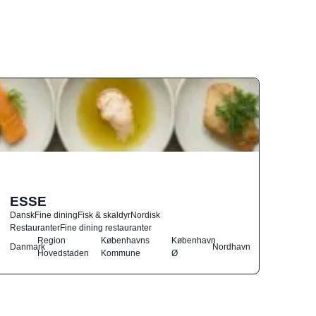
ESSE
Dansk
Fine dining
Fisk & skaldyr
Nordisk
Restauranter
Fine dining restauranter
Region
Københavns
København
Danmark
Nordhavn
Hovedstaden
Kommune
Ø