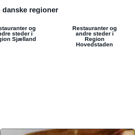
de danske regioner
stauranter og
Restauranter og
dre steder i
andre steder i
ion Sjælland
Region
Hovedstaden