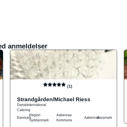
ed anmeldelser
(1)
Strandgården/Michael Riess
Dansk
International
Catering
Region
Aabenraa
Danmark
Aabenraa
Barsmark
Syddanmark
Kommune