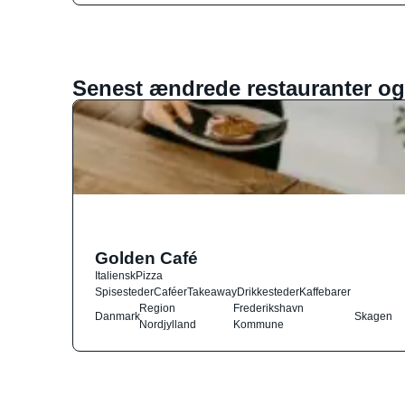
Senest ændrede restauranter og
Golden Café
Italiensk
Pizza
Spisesteder
Caféer
Takeaway
Drikkesteder
Kaffebarer
Region
Frederikshavn
Danmark
Skagen
Nordjylland
Kommune