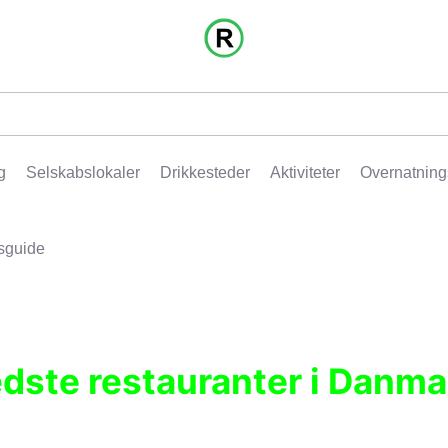
g
Selskabslokaler
Drikkesteder
Aktiviteter
Overnatning
sguide
edste restauranter i Danma
r, pubber, hoteller og aktiviteter.