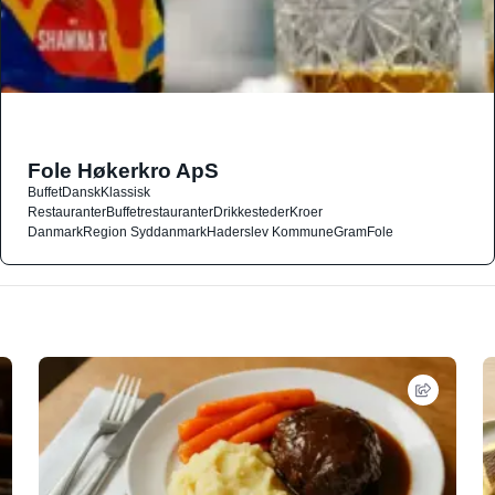
Fole Høkerkro ApS
Buffet
Dansk
Klassisk
Restauranter
Buffetrestauranter
Drikkesteder
Kroer
Danmark
Region Syddanmark
Haderslev Kommune
Gram
Fole