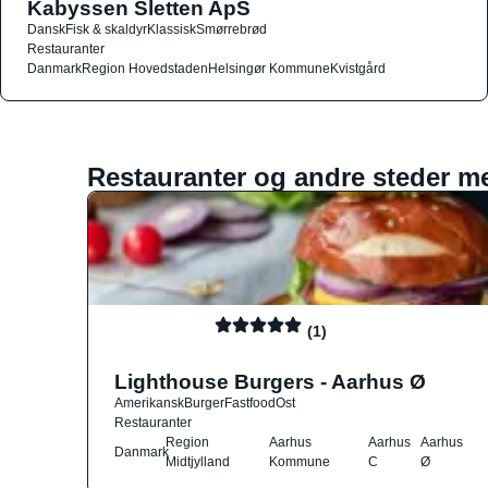
Kabyssen Sletten ApS
Dansk
Fisk & skaldyr
Klassisk
Smørrebrød
Restauranter
Danmark
Region Hovedstaden
Helsingør Kommune
Kvistgård
Restauranter og andre steder m
(1)
Lighthouse Burgers - Aarhus Ø
Amerikansk
Burger
Fastfood
Ost
Restauranter
Region
Aarhus
Aarhus
Aarhus
Danmark
Midtjylland
Kommune
C
Ø