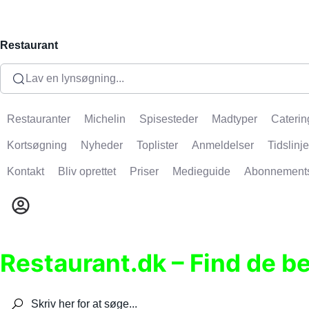
Restaurant
Lav en lynsøgning...
Restauranter
Michelin
Spisesteder
Madtyper
Caterin
Kortsøgning
Nyheder
Toplister
Anmeldelser
Tidslinje
Kontakt
Bliv oprettet
Priser
Medieguide
Abonnement
Restaurant.dk – Find de b
Søg efter restauranter, spisesteder, caféer, bare