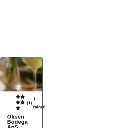
atmosfæren. Platformen er faktabaseret,
overskuelig og altid opdateret med de nyeste
informationer, hvilket gør den til det ideelle værktøj
for både lokale madelskere og turister på farten.
Find præcis den madtype og den stemning, der
passer til din næste middag, uanset hvor i landet
du befinder dig.
1
(1)
følger
Oksen
Bodega
ApS