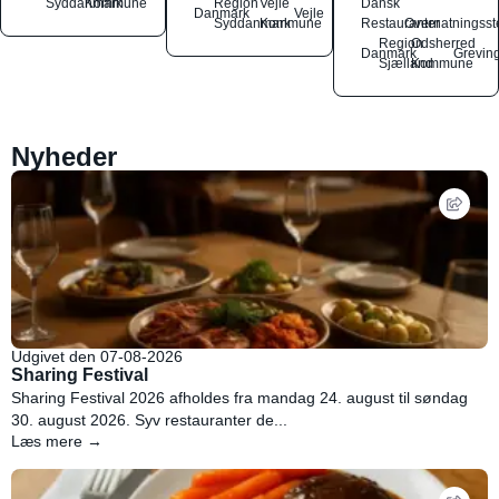
Syddanmark
Kommune
Region
Vejle
Dansk
Danmark
Vejle
Syddanmark
Kommune
Restauranter
Overnatningsst
Region
Odsherred
Danmark
Grevin
Sjælland
Kommune
Nyheder
Udgivet den 07-08-2026
Sharing Festival
Sharing Festival 2026 afholdes fra mandag 24. august til søndag
30. august 2026. Syv restauranter de...
Læs mere →