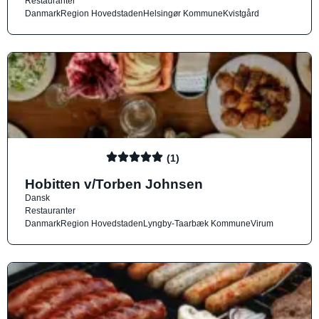
Restauranter
Danmark
Region Hovedstaden
Helsingør Kommune
Kvistgård
(1)
Hobitten v/Torben Johnsen
Dansk
Restauranter
Danmark
Region Hovedstaden
Lyngby-Taarbæk Kommune
Virum