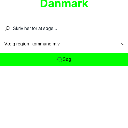
Danmark
Søg efter restauranter, spisesteder, caféer,
barer, pubber, hoteller og aktiviteter.
Vælg region, kommune m.v.
Søg
Her får du det komplette overblik
over
Danmarks mange spisesteder, caféer og
restauranter samlet ét sted. Vi gør det nemt for
dig at opdage alt fra skjulte lokale favoritter til
eksklusive gourmetoplevelser på tværs af alle
landets byer og regioner.
Søgningen er gjort enkel, så du hurtigt kan filtrere
efter madtype, lokation eller specifikke ønsker til