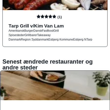
(1)
Tarp Grill v/Kim Van Lam
Amerikansk
Burger
Dansk
Fastfood
Grill
Spisesteder
Grillbarer
Takeaway
Danmark
Region Syddanmark
Esbjerg Kommune
Esbjerg N
Tarp
Senest ændrede restauranter og
andre steder