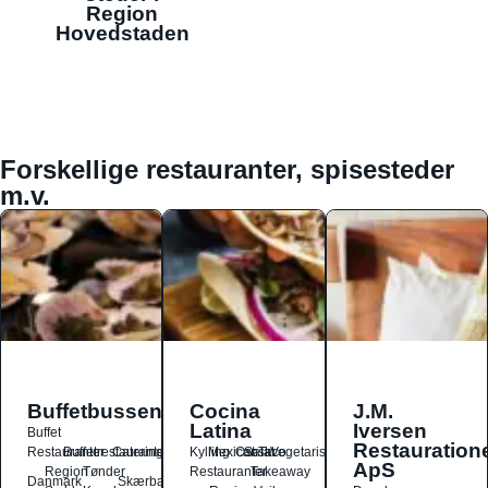
Region
Hovedstaden
Forskellige restauranter, spisesteder
m.v.
Buffetbussen
Cocina
J.M.
Latina
Iversen
Buffet
Restauration
Restauranter
Buffetrestauranter
Catering
Kylling
Mexicansk
Ost
Salat
Taco
Vegetarisk
ApS
Region
Tønder
Restauranter
Takeaway
Danmark
Skærbæk