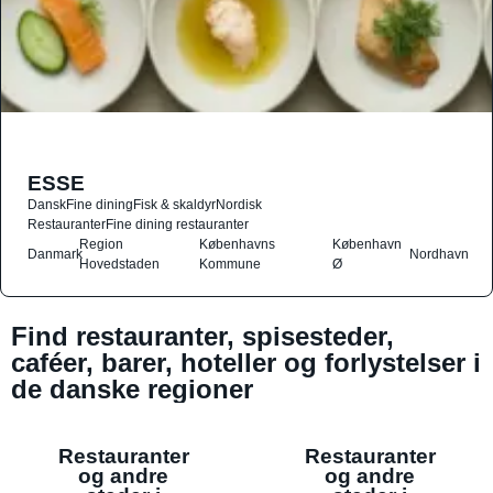
ESSE
Dansk
Fine dining
Fisk & skaldyr
Nordisk
Restauranter
Fine dining restauranter
Region
Københavns
København
Danmark
Nordhavn
Hovedstaden
Kommune
Ø
Find restauranter, spisesteder,
caféer, barer, hoteller og forlystelser i
de danske regioner
Restauranter
Restauranter
og andre
og andre