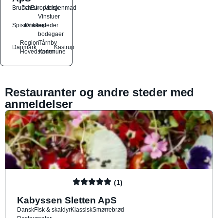
Brunch
Dansk
Europæisk
Morgenmad
Vinstuer
Spisesteder
Drikkesteder
og
bodegaer
Region
Tårnby
Danmark
Kastrup
Hovedstaden
Kommune
Restauranter og andre steder med
anmeldelser
(1)
Kabyssen Sletten ApS
Dansk
Fisk & skaldyr
Klassisk
Smørrebrød