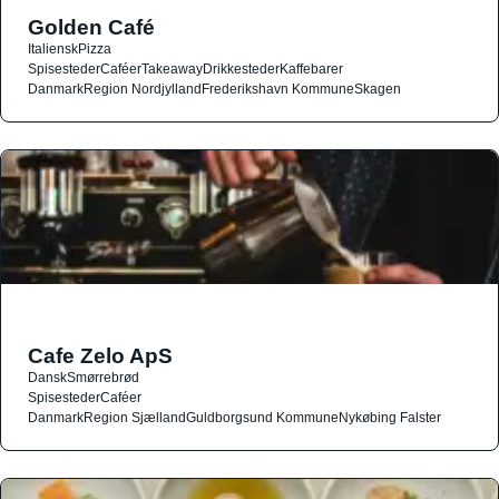
Golden Café
Italiensk
Pizza
Spisesteder
Caféer
Takeaway
Drikkesteder
Kaffebarer
Danmark
Region Nordjylland
Frederikshavn Kommune
Skagen
Cafe Zelo ApS
Dansk
Smørrebrød
Spisesteder
Caféer
Danmark
Region Sjælland
Guldborgsund Kommune
Nykøbing Falster