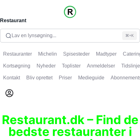
Restaurant
Lav en lynsøgning...
⌘+K
Restauranter
Michelin
Spisesteder
Madtyper
Caterin
Kortsøgning
Nyheder
Toplister
Anmeldelser
Tidslinje
Kontakt
Bliv oprettet
Priser
Medieguide
Abonnement
Restaurant.dk – Find de
bedste restauranter i