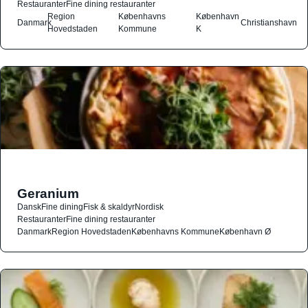
Restauranter
Fine dining restauranter
Region
Københavns
København
Danmark
Christianshavn
Hovedstaden
Kommune
K
Geranium
Dansk
Fine dining
Fisk & skaldyr
Nordisk
Restauranter
Fine dining restauranter
Danmark
Region Hovedstaden
Københavns Kommune
København Ø