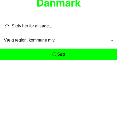
Danmark
Søg efter restauranter, spisesteder, caféer,
barer, pubber, hoteller og aktiviteter.
Vælg region, kommune m.v.
Søg
Her får du det komplette overblik
over
Danmarks mange spisesteder, caféer og
restauranter samlet ét sted. Vi gør det nemt for
dig at opdage alt fra skjulte lokale favoritter til
eksklusive gourmetoplevelser på tværs af alle
landets byer og regioner.
Søgningen er gjort enkel, så du hurtigt kan filtrere
efter madtype, lokation eller specifikke ønsker til