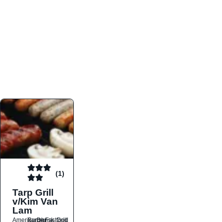
atmosfæren. Platformen er faktabaseret,
overskuelig og altid opdateret med de nyeste
informationer, hvilket gør den til det ideelle værktøj
for både lokale madelskere og turister på farten.
Find præcis den madtype og den stemning, der
passer til din næste middag, uanset hvor i landet
du befinder dig.
(1)
Tarp Grill
v/Kim Van
Lam
Amerikansk
Burger
Dansk
Fastfood
Grill