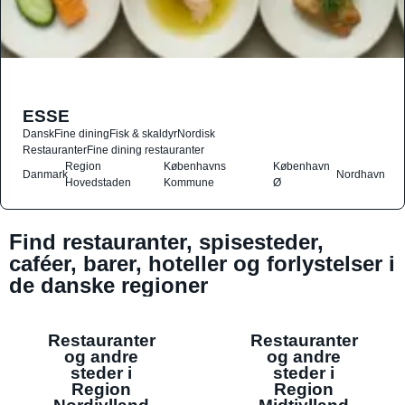
ESSE
Dansk
Fine dining
Fisk & skaldyr
Nordisk
Restauranter
Fine dining restauranter
Region
Københavns
København
Danmark
Nordhavn
Hovedstaden
Kommune
Ø
Find restauranter, spisesteder,
caféer, barer, hoteller og forlystelser i
de danske regioner
Restauranter
Restauranter
og andre
og andre
steder i
steder i
Region
Region