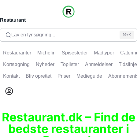
Restaurant
Lav en lynsøgning...
⌘+K
Restauranter
Michelin
Spisesteder
Madtyper
Caterin
Kortsøgning
Nyheder
Toplister
Anmeldelser
Tidslinje
Kontakt
Bliv oprettet
Priser
Medieguide
Abonnement
Restaurant.dk – Find de
bedste restauranter i