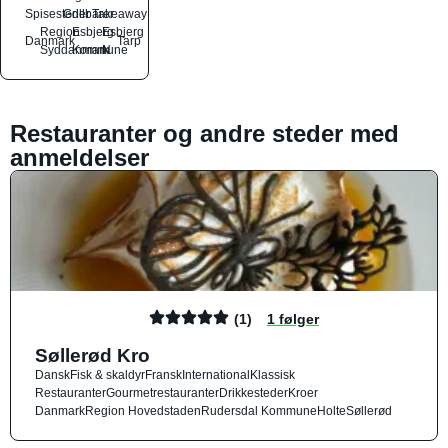
Spisesteder
Grillbarer
Takeaway
Region
Esbjerg
Esbjerg
Danmark
Tarp
Syddanmark
Kommune
N
Restauranter og andre steder med
anmeldelser
(1)
1 følger
Søllerød Kro
Dansk
Fisk & skaldyr
Fransk
International
Klassisk
Restauranter
Gourmetrestauranter
Drikkesteder
Kroer
Danmark
Region Hovedstaden
Rudersdal Kommune
Holte
Søllerød