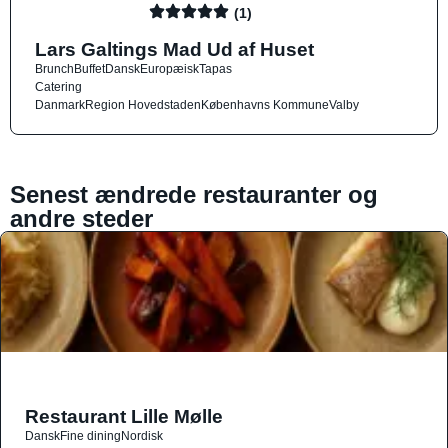
(1)
Lars Galtings Mad Ud af Huset
Brunch
Buffet
Dansk
Europæisk
Tapas
Catering
Danmark
Region Hovedstaden
Københavns Kommune
Valby
Senest ændrede restauranter og
andre steder
Restaurant Lille Mølle
Dansk
Fine dining
Nordisk