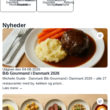
Region
Københavns
København
Region
Aalborg
Danmark
Danmark
Aalborg
Hovedstaden
Kommune
N
Nordjylland
Kommune
Nyheder
Udgivet den 04-08-2026
Bib Gourmand i Danmark 2026
Michelin Guide · Danmark Bib Gourmand i Danmark 2026 – alle 27
restauranter med by, køkken og prisni...
Læs mere →