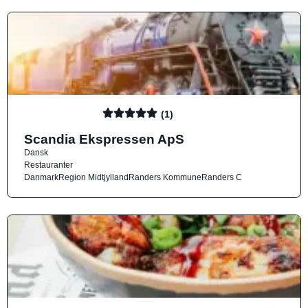
(1)
Scandia Ekspressen ApS
Dansk
Restauranter
Danmark
Region Midtjylland
Randers Kommune
Randers C