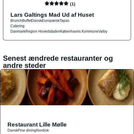
(1)
Lars Galtings Mad Ud af Huset
Brunch
Buffet
Dansk
Europæisk
Tapas
Catering
Danmark
Region Hovedstaden
Københavns Kommune
Valby
Senest ændrede restauranter og
andre steder
Restaurant Lille Mølle
Dansk
Fine dining
Nordisk