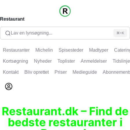
Restaurant
Lav en lynsøgning...
⌘+K
Restauranter
Michelin
Spisesteder
Madtyper
Caterin
Kortsøgning
Nyheder
Toplister
Anmeldelser
Tidslinje
Kontakt
Bliv oprettet
Priser
Medieguide
Abonnement
Restaurant.dk – Find de
bedste restauranter i