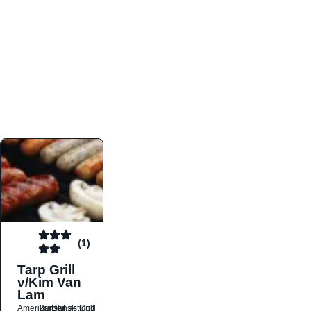
atmosfæren. Platformen er faktabaseret,
overskuelig og altid opdateret med de nyeste
informationer, hvilket gør den til det ideelle værktøj
for både lokale madelskere og turister på farten.
Find præcis den madtype og den stemning, der
passer til din næste middag, uanset hvor i landet
du befinder dig.
(1)
Tarp Grill
v/Kim Van
Lam
Amerikansk
Burger
Dansk
Fastfood
Grill