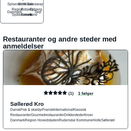
Spisesteder
Grillbarer
Takeaway
Region
Esbjerg
Esbjerg
Danmark
Tarp
Syddanmark
Kommune
N
Restauranter og andre steder med
anmeldelser
(1)
1 følger
Søllerød Kro
Dansk
Fisk & skaldyr
Fransk
International
Klassisk
Restauranter
Gourmetrestauranter
Drikkesteder
Kroer
Danmark
Region Hovedstaden
Rudersdal Kommune
Holte
Søllerød