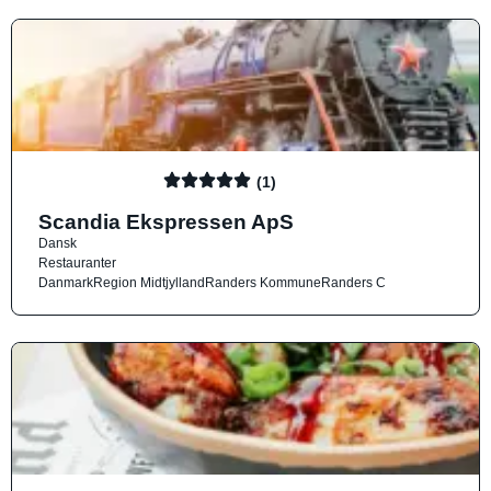
(1)
Scandia Ekspressen ApS
Dansk
Restauranter
Danmark
Region Midtjylland
Randers Kommune
Randers C