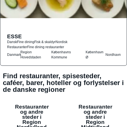
ESSE
Dansk
Fine dining
Fisk & skaldyr
Nordisk
Restauranter
Fine dining restauranter
Region
Københavns
København
Danmark
Nordhavn
Hovedstaden
Kommune
Ø
Find restauranter, spisesteder,
caféer, barer, hoteller og forlystelser i
de danske regioner
Restauranter
Restauranter
og andre
og andre
steder i
steder i
Region
Region