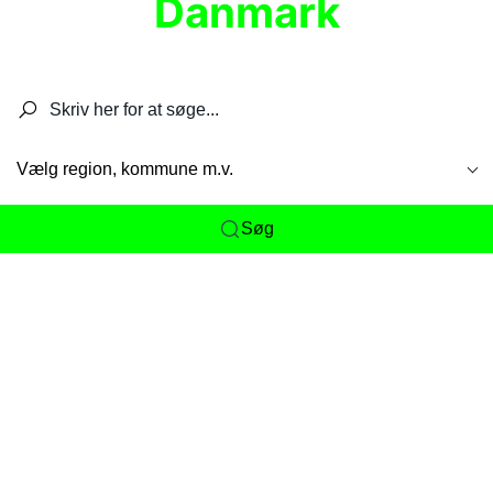
Danmark
Søg efter restauranter, spisesteder, caféer,
barer, pubber, hoteller og aktiviteter.
Vælg region, kommune m.v.
Søg
Her får du det komplette overblik
over
Danmarks mange spisesteder, caféer og
restauranter samlet ét sted. Vi gør det nemt for
dig at opdage alt fra skjulte lokale favoritter til
eksklusive gourmetoplevelser på tværs af alle
landets byer og regioner.
Søgningen er gjort enkel, så du hurtigt kan filtrere
efter madtype, lokation eller specifikke ønsker til