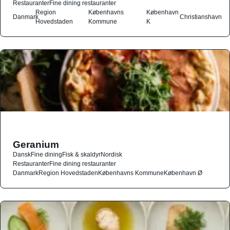
Restauranter
Fine dining restauranter
Region
Københavns
København
Danmark
Christianshavn
Hovedstaden
Kommune
K
Geranium
Dansk
Fine dining
Fisk & skaldyr
Nordisk
Restauranter
Fine dining restauranter
Danmark
Region Hovedstaden
Københavns Kommune
København Ø