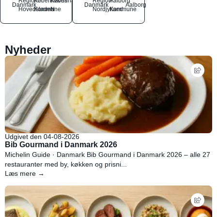
Region
Københavns
København
Region
Aalborg
Danmark
Danmark
Aalborg
Hovedstaden
Kommune
N
Nordjylland
Kommune
Nyheder
Udgivet den 04-08-2026
Bib Gourmand i Danmark 2026
Michelin Guide · Danmark Bib Gourmand i Danmark 2026 – alle 27
restauranter med by, køkken og prisni...
Læs mere →