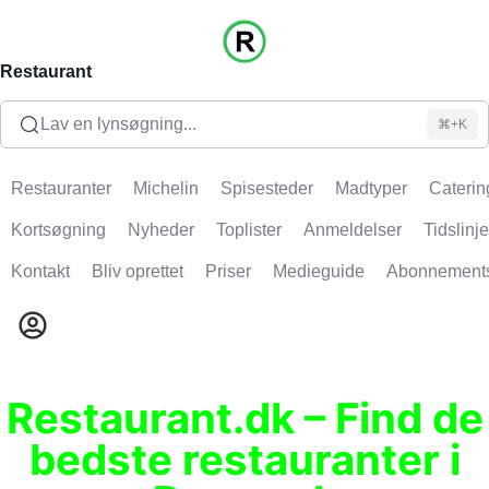
Restaurant
Lav en lynsøgning...
⌘+K
Restauranter
Michelin
Spisesteder
Madtyper
Caterin
Kortsøgning
Nyheder
Toplister
Anmeldelser
Tidslinje
Kontakt
Bliv oprettet
Priser
Medieguide
Abonnement
Restaurant.dk – Find de
bedste restauranter i