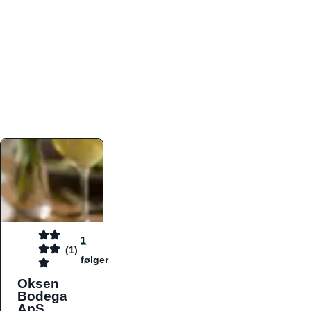
atmosfæren. Platformen er faktabaseret,
overskuelig og altid opdateret med de nyeste
informationer, hvilket gør den til det ideelle værktøj
for både lokale madelskere og turister på farten.
Find præcis den madtype og den stemning, der
passer til din næste middag, uanset hvor i landet
du befinder dig.
1
(1)
følger
Oksen
Bodega
ApS