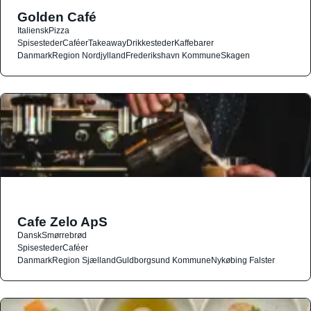
Golden Café
Italiensk
Pizza
Spisesteder
Caféer
Takeaway
Drikkesteder
Kaffebarer
Danmark
Region Nordjylland
Frederikshavn Kommune
Skagen
Cafe Zelo ApS
Dansk
Smørrebrød
Spisesteder
Caféer
Danmark
Region Sjælland
Guldborgsund Kommune
Nykøbing Falster