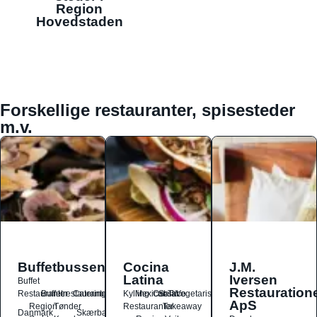
Region
Hovedstaden
Forskellige restauranter, spisesteder
m.v.
Buffetbussen
Cocina
J.M.
Latina
Iversen
Buffet
Restauration
Restauranter
Buffetrestauranter
Catering
Kylling
Mexicansk
Ost
Salat
Taco
Vegetarisk
ApS
Region
Tønder
Restauranter
Takeaway
Danmark
Skærbæk