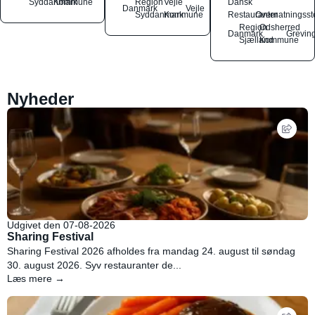
Syddanmark
Kommune
Region
Vejle
Dansk
Danmark
Vejle
Syddanmark
Kommune
Restauranter
Overnatningsst
Region
Odsherred
Danmark
Grevin
Sjælland
Kommune
Nyheder
Udgivet den 07-08-2026
Sharing Festival
Sharing Festival 2026 afholdes fra mandag 24. august til søndag
30. august 2026. Syv restauranter de...
Læs mere →