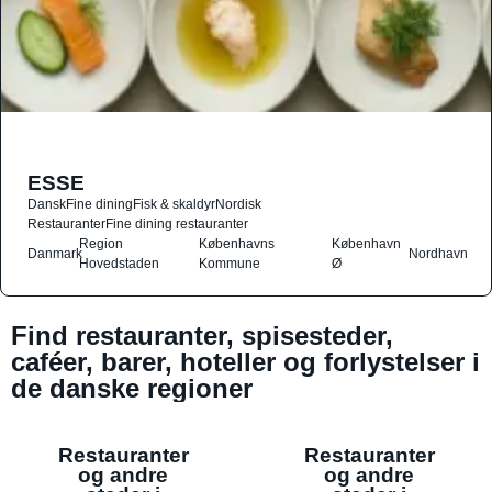
ESSE
Dansk
Fine dining
Fisk & skaldyr
Nordisk
Restauranter
Fine dining restauranter
Region
Københavns
København
Danmark
Nordhavn
Hovedstaden
Kommune
Ø
Find restauranter, spisesteder,
caféer, barer, hoteller og forlystelser i
de danske regioner
Restauranter
Restauranter
og andre
og andre