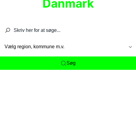
Danmark
Søg efter restauranter, spisesteder, caféer,
barer, pubber, hoteller og aktiviteter.
Vælg region, kommune m.v.
Søg
Her får du det komplette overblik
over
Danmarks mange spisesteder, caféer og
restauranter samlet ét sted. Vi gør det nemt for
dig at opdage alt fra skjulte lokale favoritter til
eksklusive gourmetoplevelser på tværs af alle
landets byer og regioner.
Søgningen er gjort enkel, så du hurtigt kan filtrere
efter madtype, lokation eller specifikke ønsker til