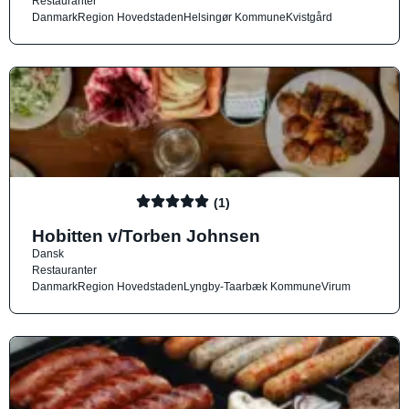
Restauranter
Danmark
Region Hovedstaden
Helsingør Kommune
Kvistgård
(1)
Hobitten v/Torben Johnsen
Dansk
Restauranter
Danmark
Region Hovedstaden
Lyngby-Taarbæk Kommune
Virum