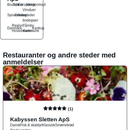
Brunch
Dansk
Europæisk
Morgenmad
Vinstuer
Spisesteder
Drikkesteder
og
bodegaer
Region
Tårnby
Danmark
Kastrup
Hovedstaden
Kommune
Restauranter og andre steder med
anmeldelser
(1)
Kabyssen Sletten ApS
Dansk
Fisk & skaldyr
Klassisk
Smørrebrød