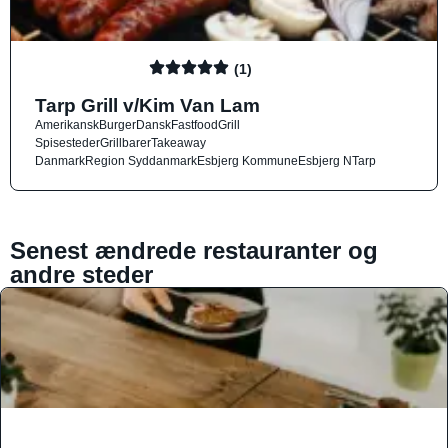
(1)
Tarp Grill v/Kim Van Lam
Amerikansk
Burger
Dansk
Fastfood
Grill
Spisesteder
Grillbarer
Takeaway
Danmark
Region Syddanmark
Esbjerg Kommune
Esbjerg N
Tarp
Senest ændrede restauranter og
andre steder