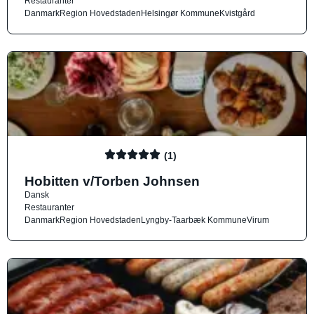
Restauranter
Danmark
Region Hovedstaden
Helsingør Kommune
Kvistgård
(1)
Hobitten v/Torben Johnsen
Dansk
Restauranter
Danmark
Region Hovedstaden
Lyngby-Taarbæk Kommune
Virum