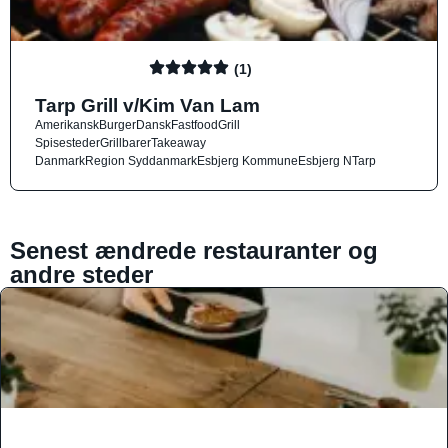
(1)
Tarp Grill v/Kim Van Lam
Amerikansk
Burger
Dansk
Fastfood
Grill
Spisesteder
Grillbarer
Takeaway
Danmark
Region Syddanmark
Esbjerg Kommune
Esbjerg N
Tarp
Senest ændrede restauranter og
andre steder