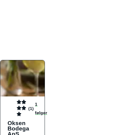
atmosfæren. Platformen er faktabaseret,
overskuelig og altid opdateret med de nyeste
informationer, hvilket gør den til det ideelle værktøj
for både lokale madelskere og turister på farten.
Find præcis den madtype og den stemning, der
passer til din næste middag, uanset hvor i landet
du befinder dig.
1
(1)
følger
Oksen
Bodega
ApS