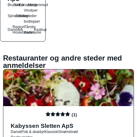
Brunch
Dansk
Europæisk
Morgenmad
Vinstuer
Spisesteder
Drikkesteder
og
bodegaer
Region
Tårnby
Danmark
Kastrup
Hovedstaden
Kommune
Restauranter og andre steder med
anmeldelser
(1)
Kabyssen Sletten ApS
Dansk
Fisk & skaldyr
Klassisk
Smørrebrød