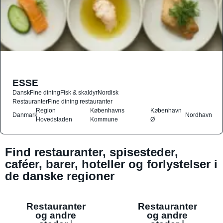
ESSE
Dansk
Fine dining
Fisk & skaldyr
Nordisk
Restauranter
Fine dining restauranter
Region
Københavns
København
Danmark
Nordhavn
Hovedstaden
Kommune
Ø
Find restauranter, spisesteder,
caféer, barer, hoteller og forlystelser i
de danske regioner
Restauranter
Restauranter
og andre
og andre