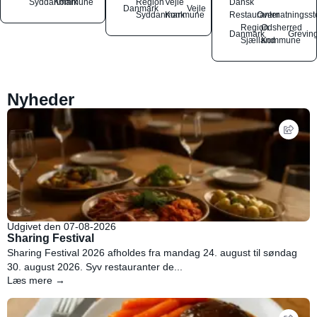
Syddanmark
Kommune
Region
Vejle
Dansk
Danmark
Vejle
Syddanmark
Kommune
Restauranter
Overnatningsst
Region
Odsherred
Danmark
Grevin
Sjælland
Kommune
Nyheder
Udgivet den 07-08-2026
Sharing Festival
Sharing Festival 2026 afholdes fra mandag 24. august til søndag
30. august 2026. Syv restauranter de...
Læs mere →