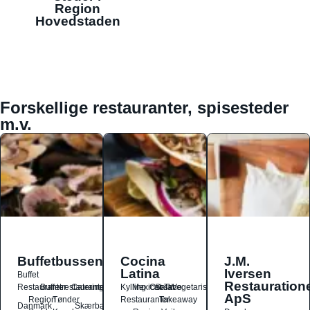
Region
Hovedstaden
Forskellige restauranter, spisesteder
m.v.
Buffetbussen
Cocina
J.M.
Latina
Iversen
Buffet
Restauration
Restauranter
Buffetrestauranter
Catering
Kylling
Mexicansk
Ost
Salat
Taco
Vegetarisk
ApS
Region
Tønder
Restauranter
Takeaway
Danmark
Skærbæk