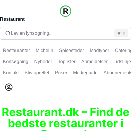
Restaurant
Lav en lynsøgning...
⌘+K
Restauranter
Michelin
Spisesteder
Madtyper
Caterin
Kortsøgning
Nyheder
Toplister
Anmeldelser
Tidslinje
Kontakt
Bliv oprettet
Priser
Medieguide
Abonnement
Restaurant.dk – Find de
bedste restauranter i