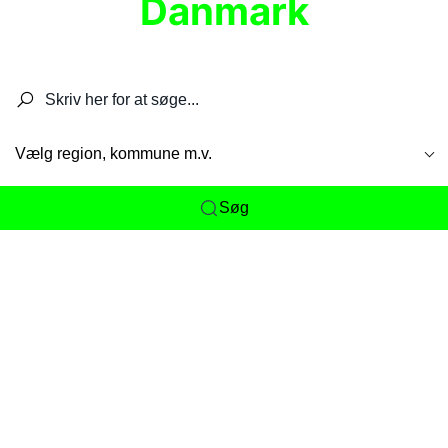
Danmark
Søg efter restauranter, spisesteder, caféer,
barer, pubber, hoteller og aktiviteter.
Vælg region, kommune m.v.
Søg
Her får du det komplette overblik
over
Danmarks mange spisesteder, caféer og
restauranter samlet ét sted. Vi gør det nemt for
dig at opdage alt fra skjulte lokale favoritter til
eksklusive gourmetoplevelser på tværs af alle
landets byer og regioner.
Søgningen er gjort enkel, så du hurtigt kan filtrere
efter madtype, lokation eller specifikke ønsker til