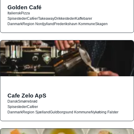
Golden Café
Italiensk
Pizza
Spisesteder
Caféer
Takeaway
Drikkesteder
Kaffebarer
Danmark
Region Nordjylland
Frederikshavn Kommune
Skagen
Cafe Zelo ApS
Dansk
Smørrebrød
Spisesteder
Caféer
Danmark
Region Sjælland
Guldborgsund Kommune
Nykøbing Falster