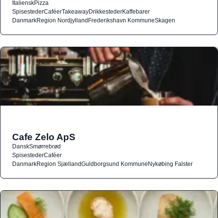
Italiensk
Pizza
Spisesteder
Caféer
Takeaway
Drikkesteder
Kaffebarer
Danmark
Region Nordjylland
Frederikshavn Kommune
Skagen
Cafe Zelo ApS
Dansk
Smørrebrød
Spisesteder
Caféer
Danmark
Region Sjælland
Guldborgsund Kommune
Nykøbing Falster