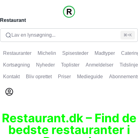
Restaurant
Lav en lynsøgning...
⌘+K
Restauranter
Michelin
Spisesteder
Madtyper
Caterin
Kortsøgning
Nyheder
Toplister
Anmeldelser
Tidslinje
Kontakt
Bliv oprettet
Priser
Medieguide
Abonnement
Restaurant.dk – Find de
bedste restauranter i