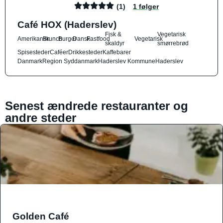
(1)
1 følger
Café HOX (Haderslev)
Fisk &
Vegetarisk
Amerikansk
Brunch
Burger
Dansk
Fastfood
Vegetarisk
skaldyr
smørrebrød
Spisesteder
Caféer
Drikkesteder
Kaffebarer
Danmark
Region Syddanmark
Haderslev Kommune
Haderslev
Senest ændrede restauranter og
andre steder
Golden Café