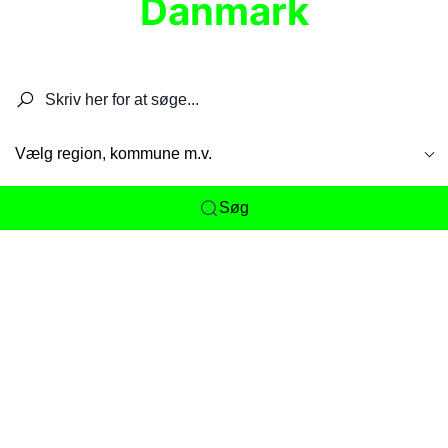
Danmark
Søg efter restauranter, spisesteder, caféer,
barer, pubber, hoteller og aktiviteter.
Vælg region, kommune m.v.
Søg
Her får du det komplette overblik
over
Danmarks mange spisesteder, caféer og
restauranter samlet ét sted. Vi gør det nemt for
dig at opdage alt fra skjulte lokale favoritter til
eksklusive gourmetoplevelser på tværs af alle
landets byer og regioner.
Søgningen er gjort enkel, så du hurtigt kan filtrere
efter madtype, lokation eller specifikke ønsker til