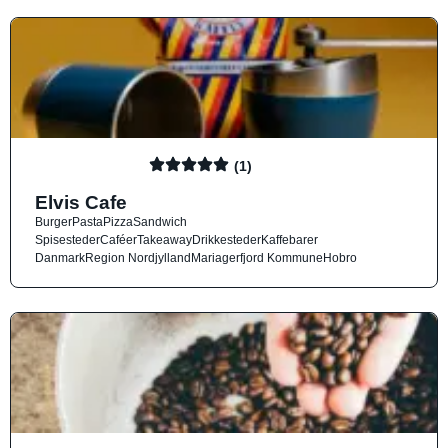
(1)
Elvis Cafe
Burger
Pasta
Pizza
Sandwich
Spisesteder
Caféer
Takeaway
Drikkesteder
Kaffebarer
Danmark
Region Nordjylland
Mariagerfjord Kommune
Hobro