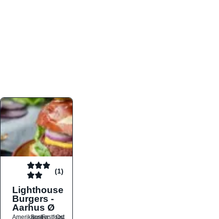
atmosfæren. Platformen er faktabaseret,
overskuelig og altid opdateret med de nyeste
informationer, hvilket gør den til det ideelle værktøj
for både lokale madelskere og turister på farten.
Find præcis den madtype og den stemning, der
passer til din næste middag, uanset hvor i landet
du befinder dig.
(1)
Lighthouse
Burgers -
Aarhus Ø
Amerikansk
Burger
Fastfood
Ost