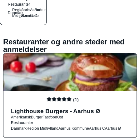
Restauranter
Region
Aarhus
Aarhus
Aarhus
Danmark
Midtjylland
Kommune
C
Ø
Restauranter og andre steder med
anmeldelser
(1)
Lighthouse Burgers - Aarhus Ø
Amerikansk
Burger
Fastfood
Ost
Restauranter
Danmark
Region Midtjylland
Aarhus Kommune
Aarhus C
Aarhus Ø