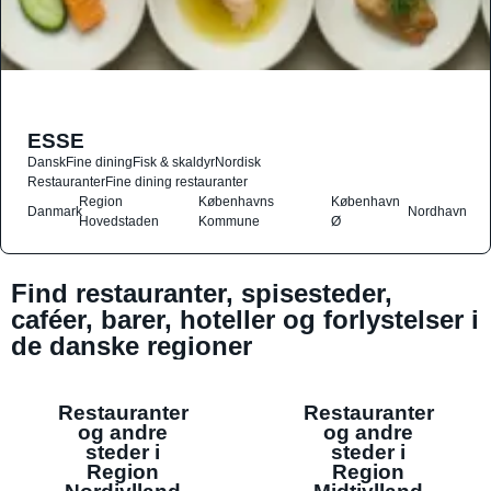
ESSE
Dansk
Fine dining
Fisk & skaldyr
Nordisk
Restauranter
Fine dining restauranter
Region
Københavns
København
Danmark
Nordhavn
Hovedstaden
Kommune
Ø
Find restauranter, spisesteder,
caféer, barer, hoteller og forlystelser i
de danske regioner
Restauranter
Restauranter
og andre
og andre
steder i
steder i
Region
Region