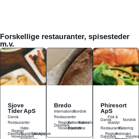
Forskellige restauranter, spisesteder
m.v.
Sjove
Bredo
Phiresort
Tider ApS
ApS
International
Nordisk
Dansk
Restauranter
Fisk &
Dansk
Nordisk
Restauranter
Region
Københavns
København
skaldyr
Danmark
Høje-
Hovedstaden
Kommune
N
Restauranter
Catering
Region
Danmark
Taastrup
Taastrup
Kraghave
Region
Halsnæs
Hovedstaden
Danmark
Hundes