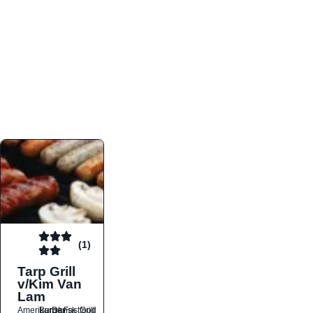
atmosfæren. Platformen er faktabaseret,
overskuelig og altid opdateret med de nyeste
informationer, hvilket gør den til det ideelle værktøj
for både lokale madelskere og turister på farten.
Find præcis den madtype og den stemning, der
passer til din næste middag, uanset hvor i landet
du befinder dig.
(1)
Tarp Grill
v/Kim Van
Lam
Amerikansk
Burger
Dansk
Fastfood
Grill