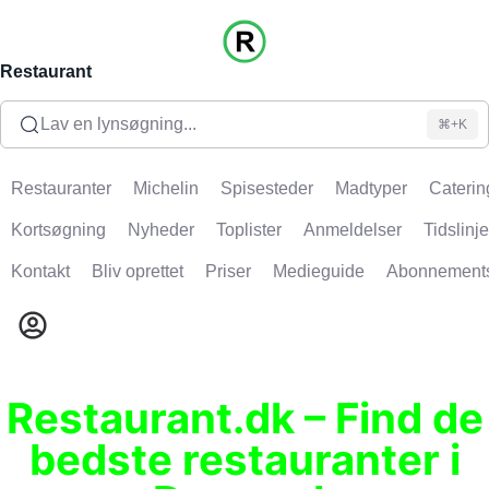
Restaurant
Lav en lynsøgning...
⌘+K
Restauranter
Michelin
Spisesteder
Madtyper
Caterin
Kortsøgning
Nyheder
Toplister
Anmeldelser
Tidslinje
Kontakt
Bliv oprettet
Priser
Medieguide
Abonnement
Restaurant.dk – Find de
bedste restauranter i