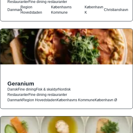
Restauranter
Fine dining restauranter
Region
Københavns
København
Danmark
Christianshavn
Hovedstaden
Kommune
K
Geranium
Dansk
Fine dining
Fisk & skaldyr
Nordisk
Restauranter
Fine dining restauranter
Danmark
Region Hovedstaden
Københavns Kommune
København Ø