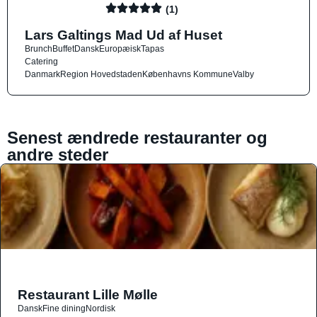
(1)
Lars Galtings Mad Ud af Huset
Brunch
Buffet
Dansk
Europæisk
Tapas
Catering
Danmark
Region Hovedstaden
Københavns Kommune
Valby
Senest ændrede restauranter og
andre steder
Restaurant Lille Mølle
Dansk
Fine dining
Nordisk