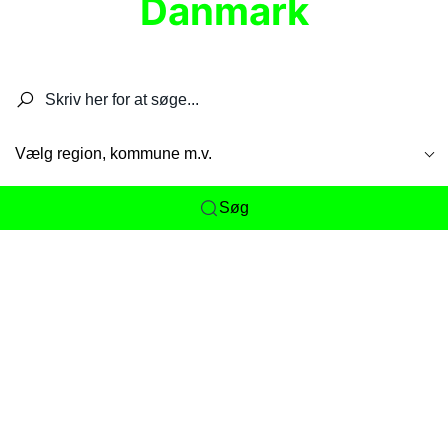
Danmark
Søg efter restauranter, spisesteder, caféer,
barer, pubber, hoteller og aktiviteter.
Vælg region, kommune m.v.
Søg
Her får du det komplette overblik
over
Danmarks mange spisesteder, caféer og
restauranter samlet ét sted. Vi gør det nemt for
dig at opdage alt fra skjulte lokale favoritter til
eksklusive gourmetoplevelser på tværs af alle
landets byer og regioner.
Søgningen er gjort enkel, så du hurtigt kan filtrere
efter madtype, lokation eller specifikke ønsker til