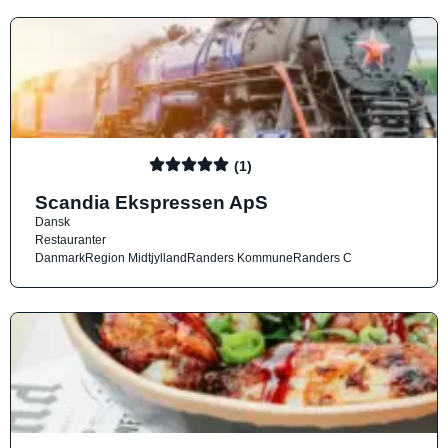
(1)
Scandia Ekspressen ApS
Dansk
Restauranter
Danmark
Region Midtjylland
Randers Kommune
Randers C