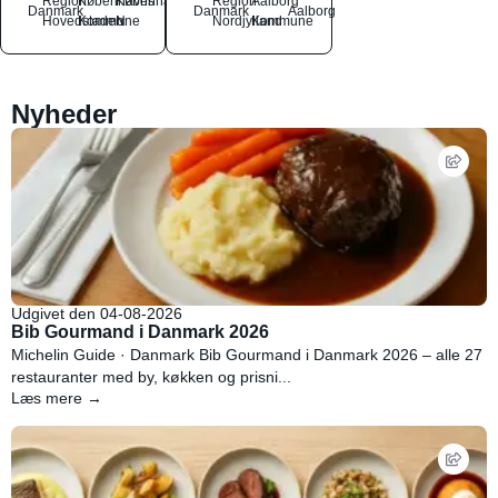
Region
Københavns
København
Region
Aalborg
Danmark
Danmark
Aalborg
Hovedstaden
Kommune
N
Nordjylland
Kommune
Nyheder
Udgivet den 04-08-2026
Bib Gourmand i Danmark 2026
Michelin Guide · Danmark Bib Gourmand i Danmark 2026 – alle 27
restauranter med by, køkken og prisni...
Læs mere →