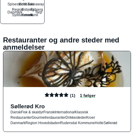
Spisesteder
Grillbarer
Takeaway
Region
Esbjerg
Esbjerg
Danmark
Tarp
Syddanmark
Kommune
N
Restauranter og andre steder med
anmeldelser
(1)
1 følger
Søllerød Kro
Dansk
Fisk & skaldyr
Fransk
International
Klassisk
Restauranter
Gourmetrestauranter
Drikkesteder
Kroer
Danmark
Region Hovedstaden
Rudersdal Kommune
Holte
Søllerød