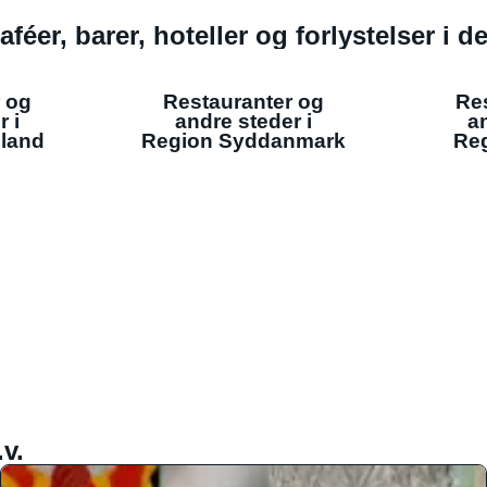
aféer, barer, hoteller og forlystelser i 
 og
Restauranter og
Re
r i
andre steder i
an
lland
Region Syddanmark
Reg
v.