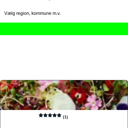
Vælg region, kommune m.v.
Her får du det komplette overblik
over Danmarks mange spisested
gourmetoplevelser på tværs af alle landets byer og regioner.
Søgningen er gjort enkel, så du hurtigt kan filtrere efter madtyp
informationer, hvilket gør den til det ideelle værktøj for både lo
Find præcis den madtype og den stemning, der passer til din næ
(1)