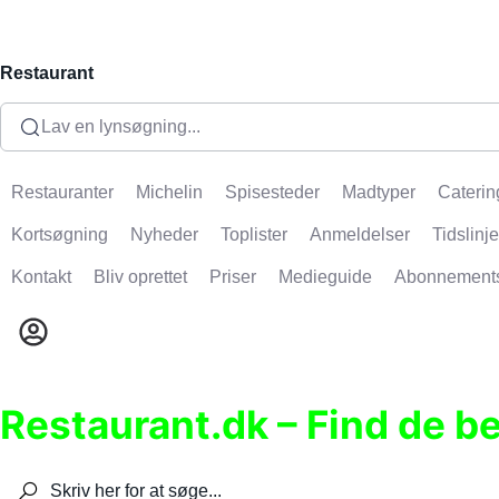
Restaurant
Lav en lynsøgning...
Restauranter
Michelin
Spisesteder
Madtyper
Caterin
Kortsøgning
Nyheder
Toplister
Anmeldelser
Tidslinje
Kontakt
Bliv oprettet
Priser
Medieguide
Abonnement
Restaurant.dk – Find de b
Søg efter restauranter, spisesteder, caféer, bare