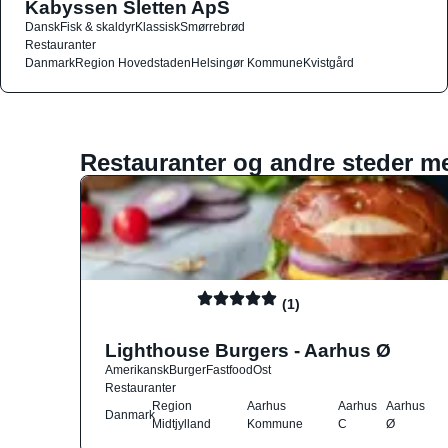
Kabyssen Sletten ApS
Dansk
Fisk & skaldyr
Klassisk
Smørrebrød
Restauranter
Danmark
Region Hovedstaden
Helsingør Kommune
Kvistgård
Restauranter og andre steder m
(1)
Lighthouse Burgers - Aarhus Ø
Amerikansk
Burger
Fastfood
Ost
Restauranter
Region
Aarhus
Aarhus
Aarhus
Danmark
Midtjylland
Kommune
C
Ø