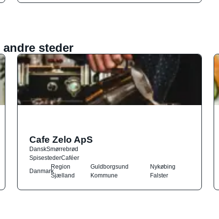
 andre steder
Cafe Zelo ApS
Dansk
Smørrebrød
Spisesteder
Caféer
Region
Guldborgsund
Nykøbing
Danmark
Sjælland
Kommune
Falster