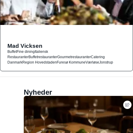
Mad Vicksen
Buffet
Fine dining
Italiensk
Restauranter
Buffetrestauranter
Gourmetrestauranter
Catering
Danmark
Region Hovedstaden
Furesø Kommune
Værløse
Jonstrup
Nyheder