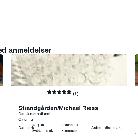
ed anmeldelser
(1)
Strandgården/Michael Riess
Dansk
International
Catering
Region
Aabenraa
Danmark
Aabenraa
Barsmark
Syddanmark
Kommune