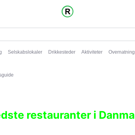
g
Selskabslokaler
Drikkesteder
Aktiviteter
Overnatning
sguide
edste restauranter i Danma
r, pubber, hoteller og aktiviteter.