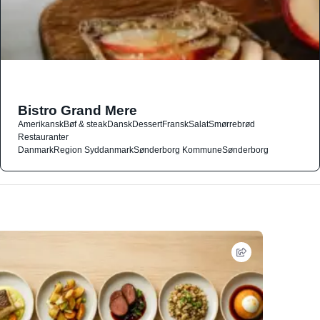
Bistro Grand Mere
Amerikansk
Bøf & steak
Dansk
Dessert
Fransk
Salat
Smørrebrød
Restauranter
Danmark
Region Syddanmark
Sønderborg Kommune
Sønderborg