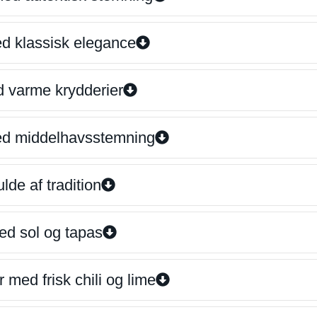
ed klassisk elegance
d varme krydderier
ed middelhavsstemning
lde af tradition
ed sol og tapas
 med frisk chili og lime