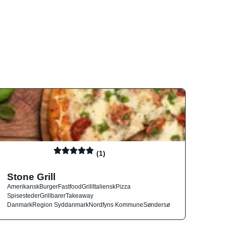
(1)
Stone Grill
Amerikansk
Burger
Fastfood
Grill
Italiensk
Pizza
Spisesteder
Grillbarer
Takeaway
Danmark
Region Syddanmark
Nordfyns Kommune
Søndersø