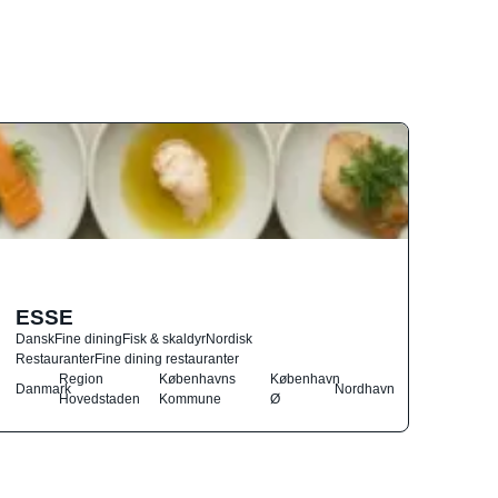
ESSE
Dansk
Fine dining
Fisk & skaldyr
Nordisk
Restauranter
Fine dining restauranter
Region
Københavns
København
Danmark
Nordhavn
Hovedstaden
Kommune
Ø