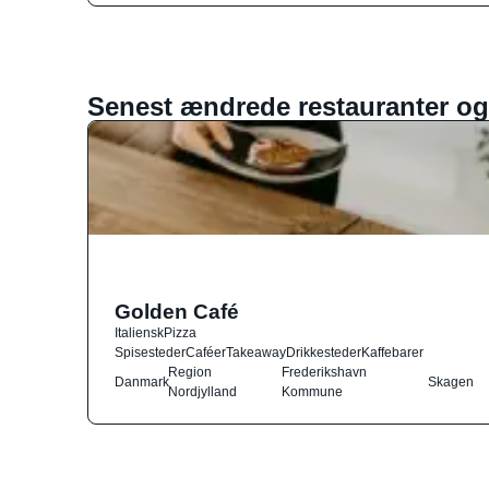
Senest ændrede restauranter og
Golden Café
Italiensk
Pizza
Spisesteder
Caféer
Takeaway
Drikkesteder
Kaffebarer
Region
Frederikshavn
Danmark
Skagen
Nordjylland
Kommune