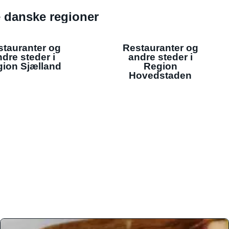
de danske regioner
stauranter og
Restauranter og
dre steder i
andre steder i
ion Sjælland
Region
Hovedstaden