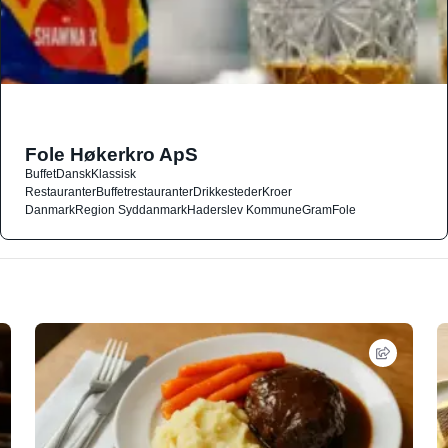
Fole Høkerkro ApS
Buffet
Dansk
Klassisk
Restauranter
Buffetrestauranter
Drikkesteder
Kroer
Danmark
Region Syddanmark
Haderslev Kommune
Gram
Fole