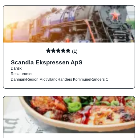
(1)
Scandia Ekspressen ApS
Dansk
Restauranter
Danmark
Region Midtjylland
Randers Kommune
Randers C