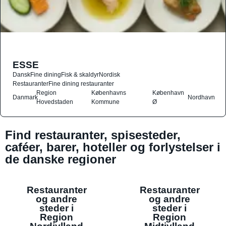
ESSE
Dansk
Fine dining
Fisk & skaldyr
Nordisk
Restauranter
Fine dining restauranter
Region
Københavns
København
Danmark
Nordhavn
Hovedstaden
Kommune
Ø
Find restauranter, spisesteder,
caféer, barer, hoteller og forlystelser i
de danske regioner
Restauranter
Restauranter
og andre
og andre
steder i
steder i
Region
Region