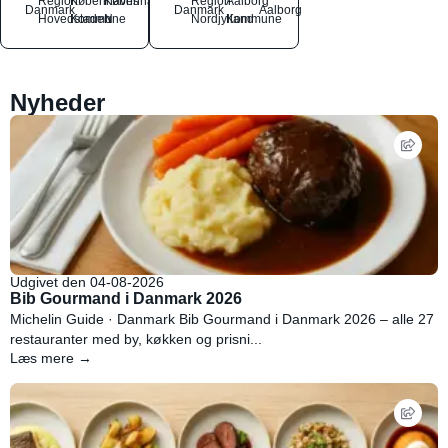
Region
Københavns
København
Region
Aalborg
Danmark
Danmark
Aalborg
Hovedstaden
Kommune
N
Nordjylland
Kommune
Nyheder
Udgivet den 04-08-2026
Bib Gourmand i Danmark 2026
Michelin Guide · Danmark Bib Gourmand i Danmark 2026 – alle 27
restauranter med by, køkken og prisni...
Læs mere →