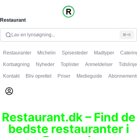
Restaurant
Lav en lynsøgning...
⌘+K
Restauranter
Michelin
Spisesteder
Madtyper
Caterin
Kortsøgning
Nyheder
Toplister
Anmeldelser
Tidslinje
Kontakt
Bliv oprettet
Priser
Medieguide
Abonnement
Restaurant.dk – Find de
bedste restauranter i