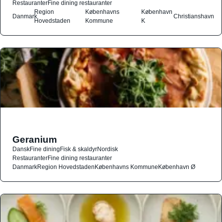
Restauranter
Fine dining restauranter
Region
Københavns
København
Danmark
Christianshavn
Hovedstaden
Kommune
K
Geranium
Dansk
Fine dining
Fisk & skaldyr
Nordisk
Restauranter
Fine dining restauranter
Danmark
Region Hovedstaden
Københavns Kommune
København Ø