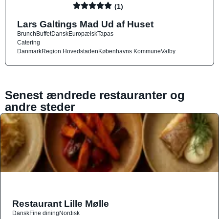
(1)
Lars Galtings Mad Ud af Huset
Brunch
Buffet
Dansk
Europæisk
Tapas
Catering
Danmark
Region Hovedstaden
Københavns Kommune
Valby
Senest ændrede restauranter og
andre steder
Restaurant Lille Mølle
Dansk
Fine dining
Nordisk