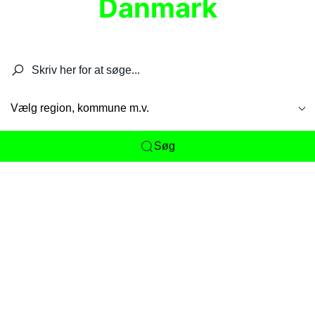
Danmark
Søg efter restauranter, spisesteder, caféer,
barer, pubber, hoteller og aktiviteter.
Vælg region, kommune m.v.
Søg
Her får du det komplette overblik
over
Danmarks mange spisesteder, caféer og
restauranter samlet ét sted. Vi gør det nemt for
dig at opdage alt fra skjulte lokale favoritter til
eksklusive gourmetoplevelser på tværs af alle
landets byer og regioner.
Søgningen er gjort enkel, så du hurtigt kan filtrere
efter madtype, lokation eller specifikke ønsker til