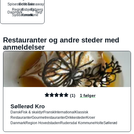
Spisesteder
Grillbarer
Takeaway
Region
Esbjerg
Esbjerg
Danmark
Tarp
Syddanmark
Kommune
N
Restauranter og andre steder med
anmeldelser
(1)
1 følger
Søllerød Kro
Dansk
Fisk & skaldyr
Fransk
International
Klassisk
Restauranter
Gourmetrestauranter
Drikkesteder
Kroer
Danmark
Region Hovedstaden
Rudersdal Kommune
Holte
Søllerød