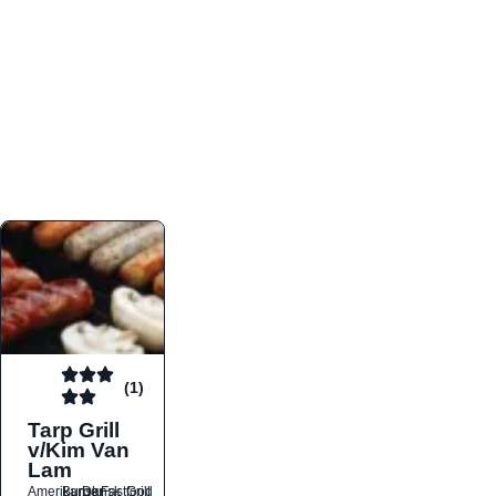
atmosfæren. Platformen er faktabaseret,
overskuelig og altid opdateret med de nyeste
informationer, hvilket gør den til det ideelle værktøj
for både lokale madelskere og turister på farten.
Find præcis den madtype og den stemning, der
passer til din næste middag, uanset hvor i landet
du befinder dig.
(1)
Tarp Grill
v/Kim Van
Lam
Amerikansk
Burger
Dansk
Fastfood
Grill