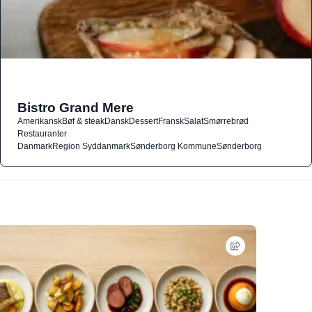
Bistro Grand Mere
Amerikansk
Bøf & steak
Dansk
Dessert
Fransk
Salat
Smørrebrød
Restauranter
Danmark
Region Syddanmark
Sønderborg Kommune
Sønderborg