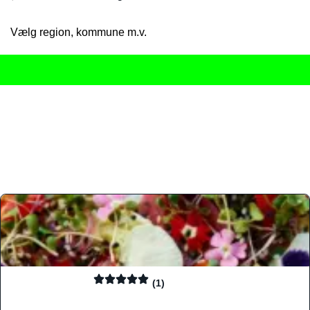
Vælg region, kommune m.v.
Her får du det komplette overblik
over Danmarks mange spisested
gourmetoplevelser på tværs af alle landets byer og regioner.
Søgningen er gjort enkel, så du hurtigt kan filtrere efter madtyp
informationer, hvilket gør den til det ideelle værktøj for både lo
Find præcis den madtype og den stemning, der passer til din næ
(1)