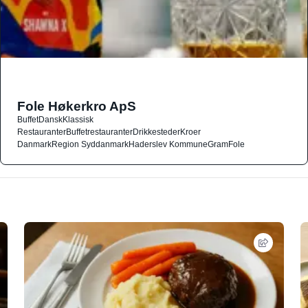
Fole Høkerkro ApS
Buffet
Dansk
Klassisk
Restauranter
Buffetrestauranter
Drikkesteder
Kroer
Danmark
Region Syddanmark
Haderslev Kommune
Gram
Fole