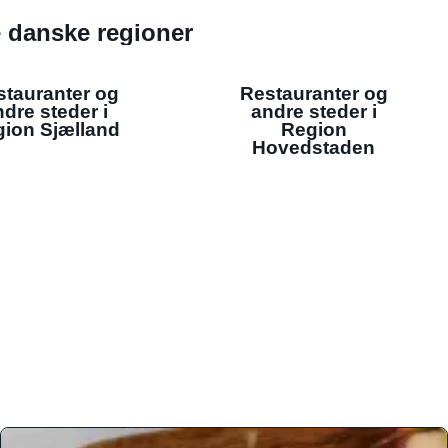
de danske regioner
stauranter og
Restauranter og
dre steder i
andre steder i
ion Sjælland
Region
Hovedstaden