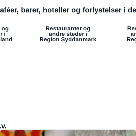
aféer, barer, hoteller og forlystelser i 
 og
Restauranter og
Re
r i
andre steder i
an
lland
Region Syddanmark
Reg
v.