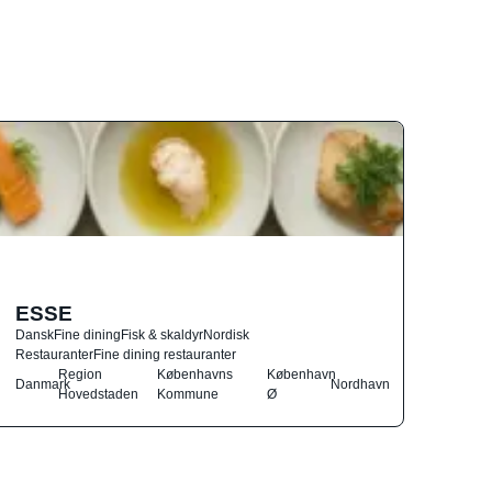
ESSE
Dansk
Fine dining
Fisk & skaldyr
Nordisk
Restauranter
Fine dining restauranter
Region
Københavns
København
Danmark
Nordhavn
Hovedstaden
Kommune
Ø