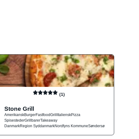
(1)
Stone Grill
Amerikansk
Burger
Fastfood
Grill
Italiensk
Pizza
Spisesteder
Grillbarer
Takeaway
Danmark
Region Syddanmark
Nordfyns Kommune
Søndersø