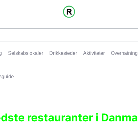
g
Selskabslokaler
Drikkesteder
Aktiviteter
Overnatning
sguide
edste restauranter i Danma
r, pubber, hoteller og aktiviteter.