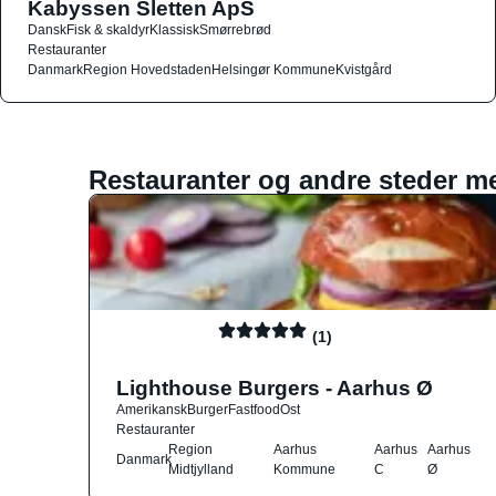
Kabyssen Sletten ApS
Dansk
Fisk & skaldyr
Klassisk
Smørrebrød
Restauranter
Danmark
Region Hovedstaden
Helsingør Kommune
Kvistgård
Restauranter og andre steder m
(1)
Lighthouse Burgers - Aarhus Ø
Amerikansk
Burger
Fastfood
Ost
Restauranter
Region
Aarhus
Aarhus
Aarhus
Danmark
Midtjylland
Kommune
C
Ø