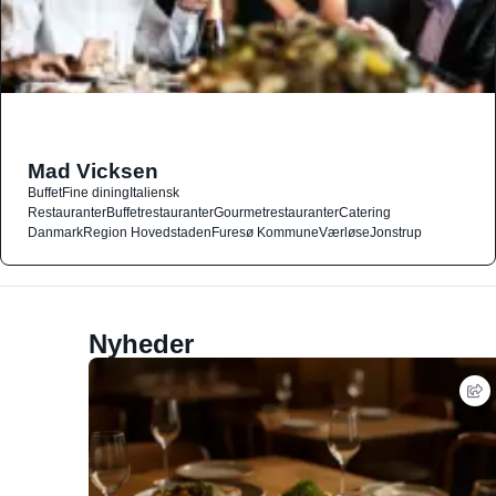
Mad Vicksen
Buffet
Fine dining
Italiensk
Restauranter
Buffetrestauranter
Gourmetrestauranter
Catering
Danmark
Region Hovedstaden
Furesø Kommune
Værløse
Jonstrup
Nyheder