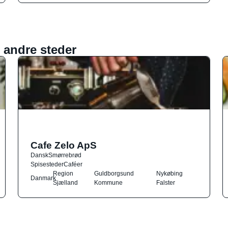
 andre steder
Cafe Zelo ApS
Dansk
Smørrebrød
Spisesteder
Caféer
Region
Guldborgsund
Nykøbing
Danmark
Sjælland
Kommune
Falster