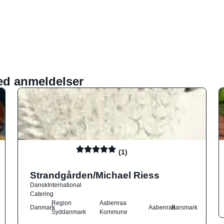
ed anmeldelser
(1)
Strandgården/Michael Riess
Dansk
International
Catering
Region
Aabenraa
Danmark
Aabenraa
Barsmark
Syddanmark
Kommune