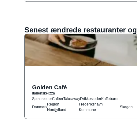
Senest ændrede restauranter og
Golden Café
Italiensk
Pizza
Spisesteder
Caféer
Takeaway
Drikkesteder
Kaffebarer
Region
Frederikshavn
Danmark
Skagen
Nordjylland
Kommune