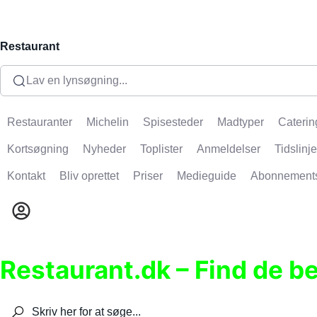
Restaurant
Lav en lynsøgning...
Restauranter
Michelin
Spisesteder
Madtyper
Caterin
Kortsøgning
Nyheder
Toplister
Anmeldelser
Tidslinje
Kontakt
Bliv oprettet
Priser
Medieguide
Abonnement
Restaurant.dk – Find de b
Søg efter restauranter, spisesteder, caféer, bare