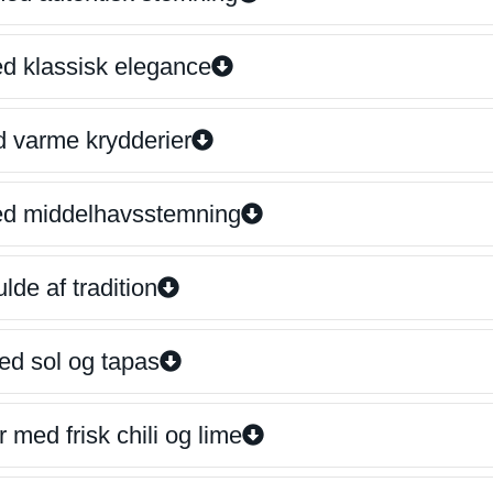
ed klassisk elegance
d varme krydderier
ed middelhavsstemning
lde af tradition
ed sol og tapas
 med frisk chili og lime