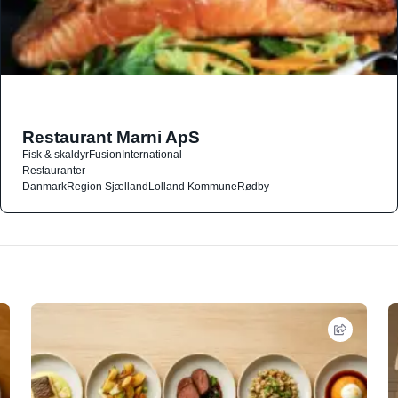
Restaurant Marni ApS
Fisk & skaldyr
Fusion
International
Restauranter
Danmark
Region Sjælland
Lolland Kommune
Rødby