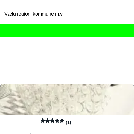
Vælg region, kommune m.v.
Her får du det komplette overblik
over Danmarks mange spisested
gourmetoplevelser på tværs af alle landets byer og regioner.
Søgningen er gjort enkel, så du hurtigt kan filtrere efter madtyp
informationer, hvilket gør den til det ideelle værktøj for både lo
Find præcis den madtype og den stemning, der passer til din næ
(1)