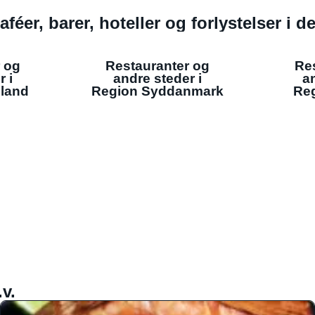
aféer, barer, hoteller og forlystelser i 
 og
Restauranter og
Re
r i
andre steder i
an
lland
Region Syddanmark
Reg
v.