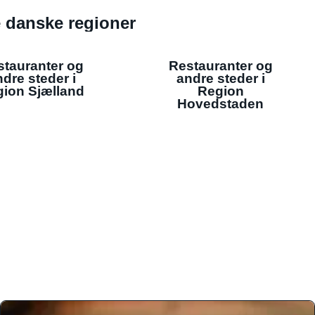
de danske regioner
stauranter og
Restauranter og
dre steder i
andre steder i
ion Sjælland
Region
Hovedstaden