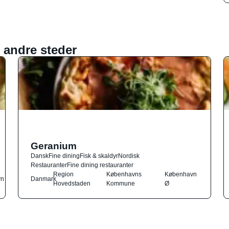
 andre steder
Geranium
Dansk
Fine dining
Fisk & skaldyr
Nordisk
Restauranter
Fine dining restauranter
Region
Københavns
København
vn
Danmark
Hovedstaden
Kommune
Ø