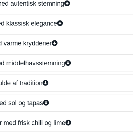
 med autentisk stemning
ed klassisk elegance
d varme krydderier
ed middelhavsstemning
lde af tradition
ed sol og tapas
 med frisk chili og lime