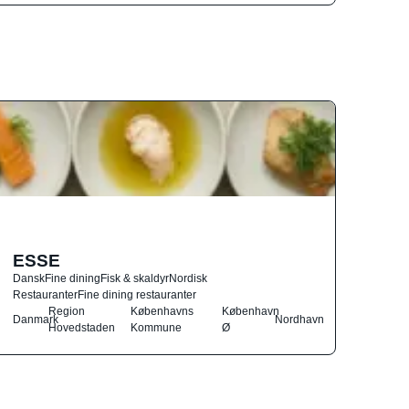
ESSE
Dansk
Fine dining
Fisk & skaldyr
Nordisk
Restauranter
Fine dining restauranter
Region
Københavns
København
Danmark
Nordhavn
Hovedstaden
Kommune
Ø