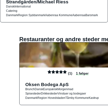
Strandgården/Michael Riess
Dansk
International
Catering
Danmark
Region Syddanmark
Aabenraa Kommune
Aabenraa
Barsmark
Restauranter og andre steder m
(1)
1 følger
Oksen Bodega ApS
Brunch
Dansk
Europæisk
Morgenmad
Spisesteder
Drikkesteder
Vinstuer og bodegaer
Danmark
Region Hovedstaden
Tårnby Kommune
Kastrup