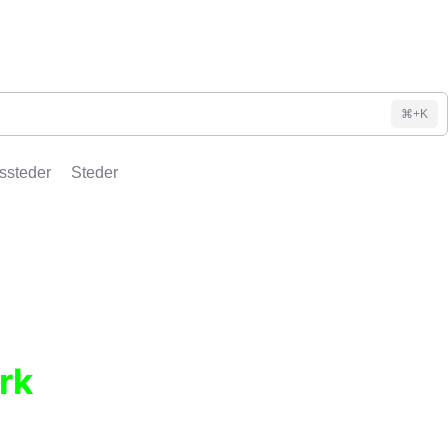
⌘+K
ssteder
Steder
rk