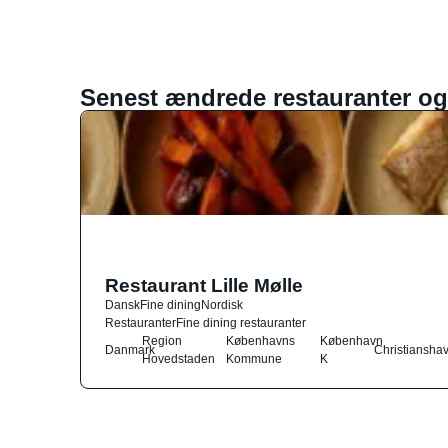
Senest ændrede restauranter og
Restaurant Lille Mølle
Dansk
Fine dining
Nordisk
Restauranter
Fine dining restauranter
Region
Københavns
København
Danmark
Christiansha
Hovedstaden
Kommune
K