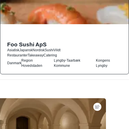
Foo Sushi ApS
Asiatisk
Japansk
Nordisk
Sushi
Vildt
Restauranter
Takeaway
Catering
Region
Lyngby-Taarbæk
Kongens
Danmark
Hovedstaden
Kommune
Lyngby