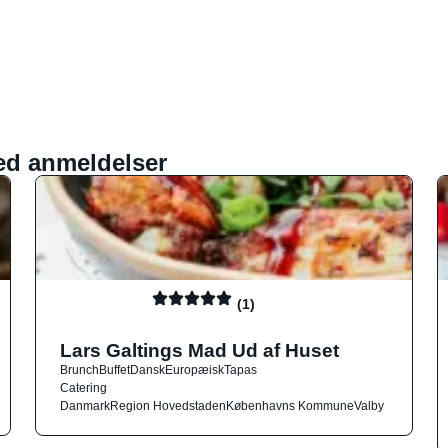
ed anmeldelser
(1)
Lars Galtings Mad Ud af Huset
Brunch
Buffet
Dansk
Europæisk
Tapas
Catering
Danmark
Region Hovedstaden
Københavns Kommune
Valby