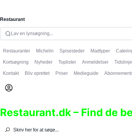
Restaurant
Lav en lynsøgning...
Restauranter
Michelin
Spisesteder
Madtyper
Caterin
Kortsøgning
Nyheder
Toplister
Anmeldelser
Tidslinje
Kontakt
Bliv oprettet
Priser
Medieguide
Abonnement
Restaurant.dk – Find de b
Søg efter restauranter, spisesteder, caféer, bare