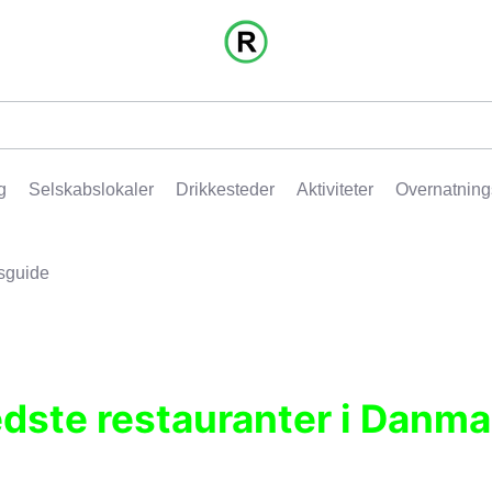
g
Selskabslokaler
Drikkesteder
Aktiviteter
Overnatning
sguide
edste restauranter i Danma
r, pubber, hoteller og aktiviteter.