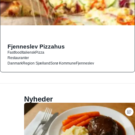
Fjenneslev Pizzahus
Fastfood
Italiensk
Pizza
Restauranter
Danmark
Region Sjælland
Sorø Kommune
Fjenneslev
Nyheder