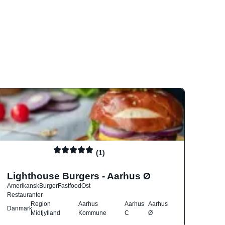
(1)
Lighthouse Burgers - Aarhus Ø
Amerikansk
Burger
Fastfood
Ost
Restauranter
Region
Aarhus
Aarhus
Aarhus
Danmark
Midtjylland
Kommune
C
Ø