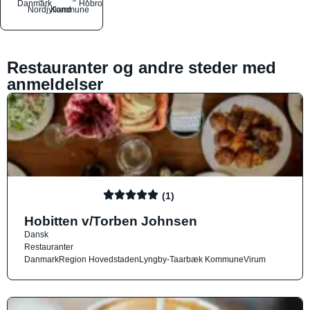
Danmark
Hobro
Nordjylland
Kommune
Restauranter og andre steder med
anmeldelser
(1)
Hobitten v/Torben Johnsen
Dansk
Restauranter
Danmark
Region Hovedstaden
Lyngby-Taarbæk Kommune
Virum