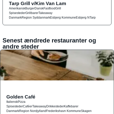
Tarp Grill v/Kim Van Lam
Amerikansk
Burger
Dansk
Fastfood
Grill
Spisesteder
Grillbarer
Takeaway
Danmark
Region Syddanmark
Esbjerg Kommune
Esbjerg N
Tarp
Senest ændrede restauranter og
andre steder
Golden Café
Italiensk
Pizza
Spisesteder
Caféer
Takeaway
Drikkesteder
Kaffebarer
Danmark
Region Nordjylland
Frederikshavn Kommune
Skagen