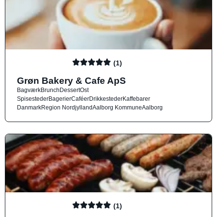
(1)
Grøn Bakery & Cafe ApS
Bagværk
Brunch
Dessert
Ost
Spisesteder
Bagerier
Caféer
Drikkesteder
Kaffebarer
Danmark
Region Nordjylland
Aalborg Kommune
Aalborg
(1)