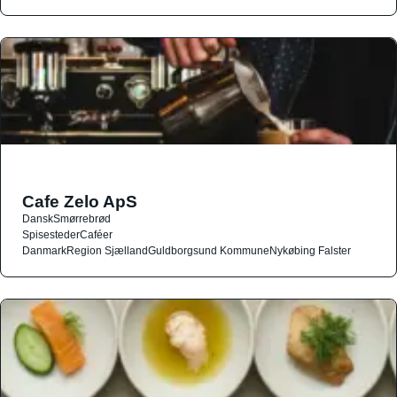
Cafe Zelo ApS
Dansk
Smørrebrød
Spisesteder
Caféer
Danmark
Region Sjælland
Guldborgsund Kommune
Nykøbing Falster