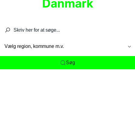
Danmark
Søg efter restauranter, spisesteder, caféer,
barer, pubber, hoteller og aktiviteter.
Vælg region, kommune m.v.
Søg
Her får du det komplette overblik
over
Danmarks mange spisesteder, caféer og
restauranter samlet ét sted. Vi gør det nemt for
dig at opdage alt fra skjulte lokale favoritter til
eksklusive gourmetoplevelser på tværs af alle
landets byer og regioner.
Søgningen er gjort enkel, så du hurtigt kan filtrere
efter madtype, lokation eller specifikke ønsker til