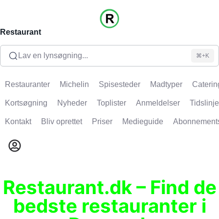
Restaurant
Lav en lynsøgning...
⌘+K
Restauranter
Michelin
Spisesteder
Madtyper
Caterin
Kortsøgning
Nyheder
Toplister
Anmeldelser
Tidslinje
Kontakt
Bliv oprettet
Priser
Medieguide
Abonnement
Restaurant.dk – Find de
bedste restauranter i