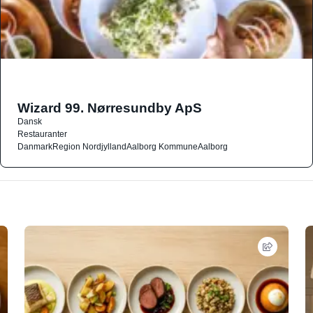
Wizard 99. Nørresundby ApS
Dansk
Restauranter
Danmark
Region Nordjylland
Aalborg Kommune
Aalborg