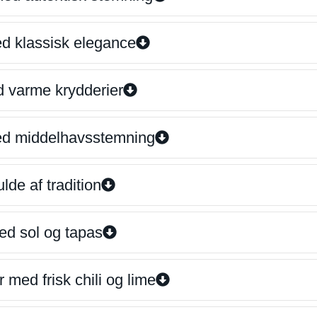
ed klassisk elegance
d varme krydderier
ed middelhavsstemning
lde af tradition
ed sol og tapas
 med frisk chili og lime