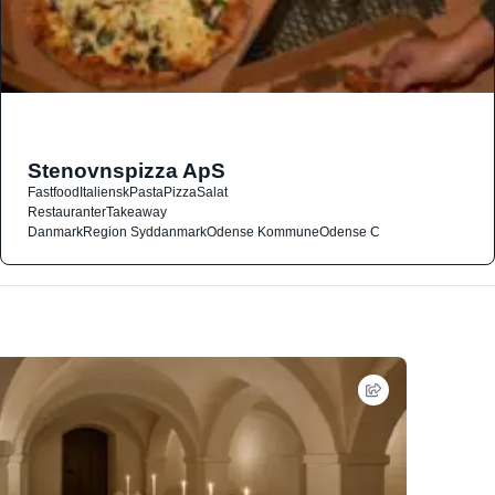
Stenovnspizza ApS
Fastfood
Italiensk
Pasta
Pizza
Salat
Restauranter
Takeaway
Danmark
Region Syddanmark
Odense Kommune
Odense C