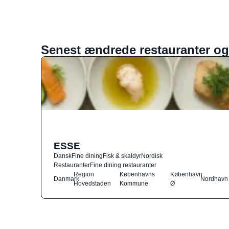
Senest ændrede restauranter og
ESSE
Dansk
Fine dining
Fisk & skaldyr
Nordisk
Restauranter
Fine dining restauranter
Region
Københavns
København
Danmark
Nordhavn
Hovedstaden
Kommune
Ø