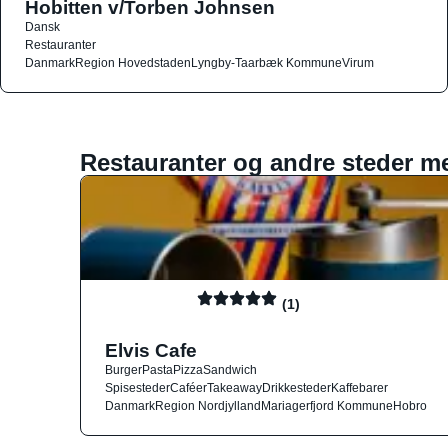
Hobitten v/Torben Johnsen
Dansk
Restauranter
Danmark
Region Hovedstaden
Lyngby-Taarbæk Kommune
Virum
Restauranter og andre steder m
(1)
Elvis Cafe
Burger
Pasta
Pizza
Sandwich
Spisesteder
Caféer
Takeaway
Drikkesteder
Kaffebarer
Danmark
Region Nordjylland
Mariagerfjord Kommune
Hobro