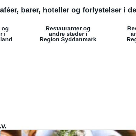
aféer, barer, hoteller og forlystelser i 
 og
Restauranter og
Re
r i
andre steder i
an
lland
Region Syddanmark
Reg
v.