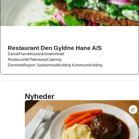
Restaurant Den Gyldne Hane A/S
Dansk
Fransk
Klassisk
Smørrebrød
Restauranter
Takeaway
Catering
Danmark
Region Syddanmark
Kolding Kommune
Kolding
Nyheder