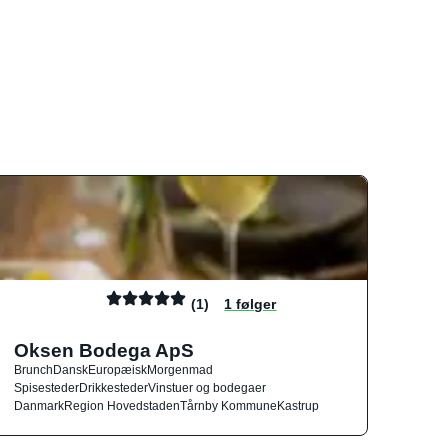
(1)
1 følger
Oksen Bodega ApS
Brunch
Dansk
Europæisk
Morgenmad
Spisesteder
Drikkesteder
Vinstuer og bodegaer
Danmark
Region Hovedstaden
Tårnby Kommune
Kastrup