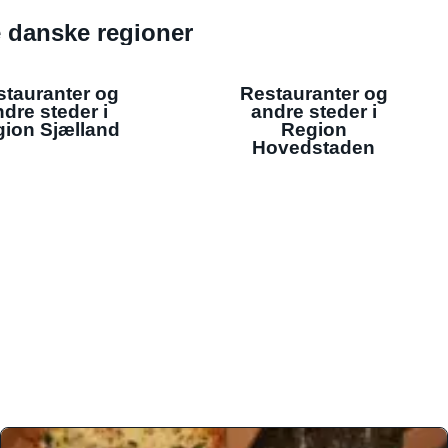
de danske regioner
stauranter og
Restauranter og
dre steder i
andre steder i
ion Sjælland
Region
Hovedstaden