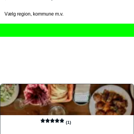
Vælg region, kommune m.v.
Her får du det komplette overblik
over Danmarks mange spisested
gourmetoplevelser på tværs af alle landets byer og regioner.
Søgningen er gjort enkel, så du hurtigt kan filtrere efter madtyp
informationer, hvilket gør den til det ideelle værktøj for både lo
Find præcis den madtype og den stemning, der passer til din næ
(1)