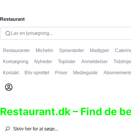
Restaurant
Lav en lynsøgning...
Restauranter
Michelin
Spisesteder
Madtyper
Caterin
Kortsøgning
Nyheder
Toplister
Anmeldelser
Tidslinje
Kontakt
Bliv oprettet
Priser
Medieguide
Abonnement
Restaurant.dk – Find de b
Søg efter restauranter, spisesteder, caféer, bare