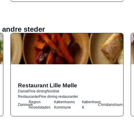
 andre steder
Restaurant Lille Mølle
Dansk
Fine dining
Nordisk
Restauranter
Fine dining restauranter
Region
Københavns
København
Danmark
Christianshavn
Hovedstaden
Kommune
K