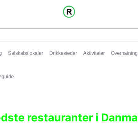
g
Selskabslokaler
Drikkesteder
Aktiviteter
Overnatning
sguide
edste restauranter i Danma
r, pubber, hoteller og aktiviteter.