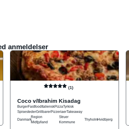
ed anmeldelser
(1)
Coco v/Ibrahim Kisadag
Burger
Fastfood
Italiensk
Pizza
Tyrkisk
Spisesteder
Grillbarer
Pizzeriaer
Takeaway
Region
Struer
Danmark
Thyholm
Hvidbjerg
Midtjylland
Kommune