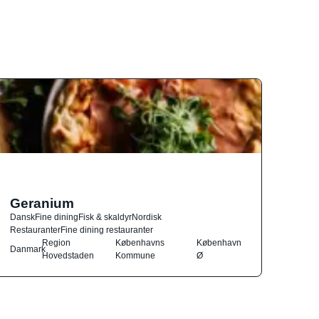
Geranium
Dansk
Fine dining
Fisk & skaldyr
Nordisk
Restauranter
Fine dining restauranter
Region
Københavns
København
Danmark
Hovedstaden
Kommune
Ø