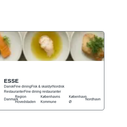
ESSE
Dansk
Fine dining
Fisk & skaldyr
Nordisk
Restauranter
Fine dining restauranter
Region
Københavns
København
Danmark
Nordhavn
Hovedstaden
Kommune
Ø