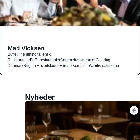
Mad Vicksen
Buffet
Fine dining
Italiensk
Restauranter
Buffetrestauranter
Gourmetrestauranter
Catering
Danmark
Region Hovedstaden
Furesø Kommune
Værløse
Jonstrup
Nyheder