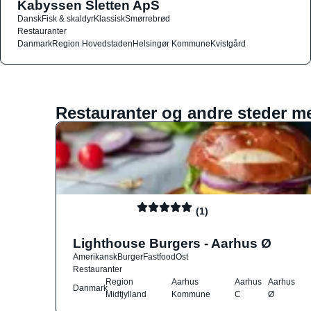
Kabyssen Sletten ApS
Dansk
Fisk & skaldyr
Klassisk
Smørrebrød
Restauranter
Danmark
Region Hovedstaden
Helsingør Kommune
Kvistgård
Restauranter og andre steder m
(1)
Lighthouse Burgers - Aarhus Ø
Amerikansk
Burger
Fastfood
Ost
Restauranter
Region
Aarhus
Aarhus
Aarhus
Danmark
Midtjylland
Kommune
C
Ø