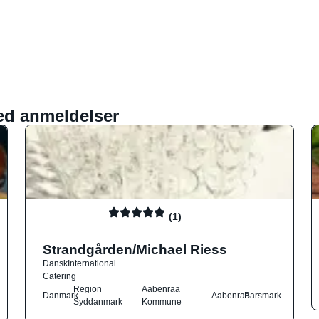
ed anmeldelser
(1)
Strandgården/Michael Riess
Dansk
International
Catering
Region
Aabenraa
Danmark
Aabenraa
Barsmark
Syddanmark
Kommune