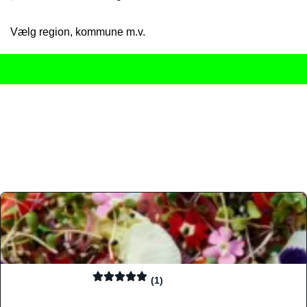
Vælg region, kommune m.v.
Her får du det komplette overblik
over Danmarks mange spisested
gourmetoplevelser på tværs af alle landets byer og regioner.
Søgningen er gjort enkel, så du hurtigt kan filtrere efter madtyp
informationer, hvilket gør den til det ideelle værktøj for både lo
Find præcis den madtype og den stemning, der passer til din næ
(1)