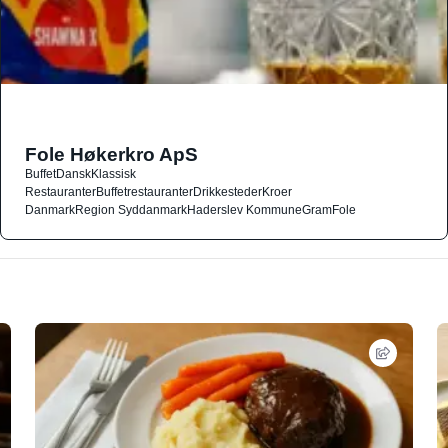
Fole Høkerkro ApS
Buffet
Dansk
Klassisk
Restauranter
Buffetrestauranter
Drikkesteder
Kroer
Danmark
Region Syddanmark
Haderslev Kommune
Gram
Fole