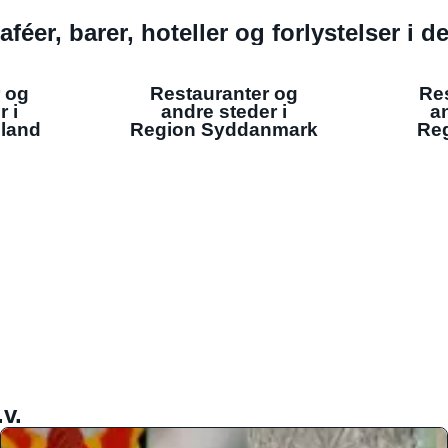
aféer, barer, hoteller og forlystelser i 
 og
Restauranter og
Re
r i
andre steder i
an
lland
Region Syddanmark
Reg
v.