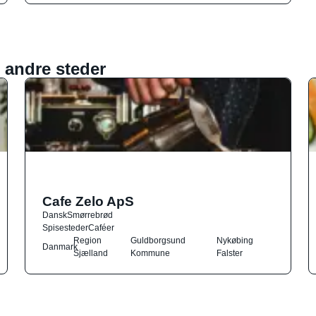
 andre steder
Cafe Zelo ApS
Dansk
Smørrebrød
Spisesteder
Caféer
Region
Guldborgsund
Nykøbing
Danmark
Sjælland
Kommune
Falster