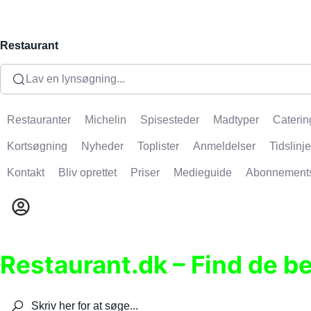
Restaurant
Lav en lynsøgning...
Restauranter
Michelin
Spisesteder
Madtyper
Caterin
Kortsøgning
Nyheder
Toplister
Anmeldelser
Tidslinje
Kontakt
Bliv oprettet
Priser
Medieguide
Abonnement
Restaurant.dk – Find de b
Søg efter restauranter, spisesteder, caféer, bare