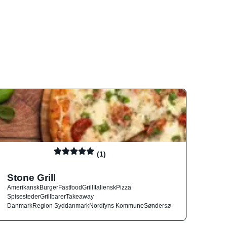
(1)
Stone Grill
Amerikansk
Burger
Fastfood
Grill
Italiensk
Pizza
Spisesteder
Grillbarer
Takeaway
Danmark
Region Syddanmark
Nordfyns Kommune
Søndersø