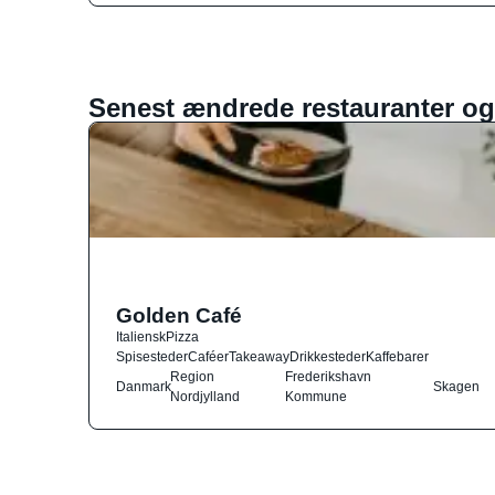
Senest ændrede restauranter og
Golden Café
Italiensk
Pizza
Spisesteder
Caféer
Takeaway
Drikkesteder
Kaffebarer
Region
Frederikshavn
Danmark
Skagen
Nordjylland
Kommune