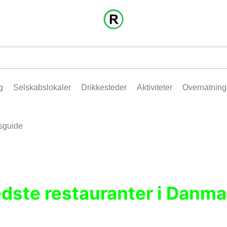
g
Selskabslokaler
Drikkesteder
Aktiviteter
Overnatning
sguide
edste restauranter i Danma
r, pubber, hoteller og aktiviteter.