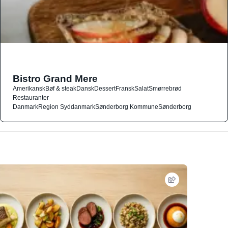
Bistro Grand Mere
Amerikansk
Bøf & steak
Dansk
Dessert
Fransk
Salat
Smørrebrød
Restauranter
Danmark
Region Syddanmark
Sønderborg Kommune
Sønderborg