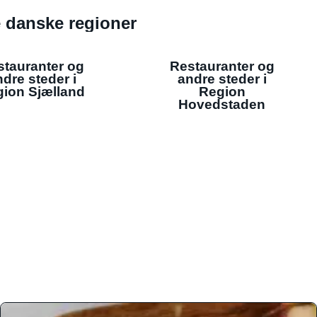
de danske regioner
stauranter og
Restauranter og
dre steder i
andre steder i
ion Sjælland
Region
Hovedstaden