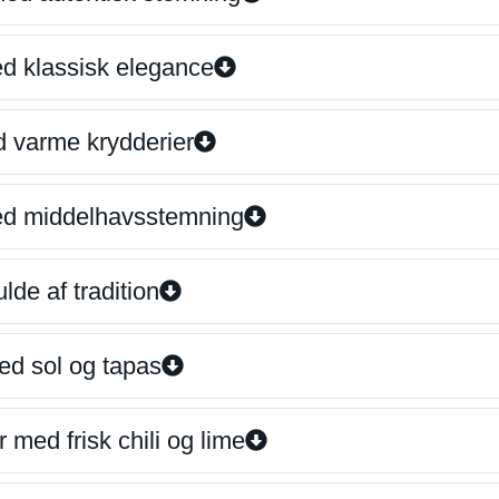
ed klassisk elegance
d varme krydderier
ed middelhavsstemning
lde af tradition
ed sol og tapas
 med frisk chili og lime