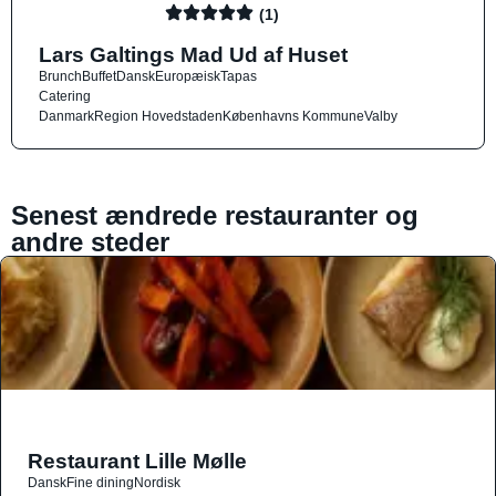
(1)
Lars Galtings Mad Ud af Huset
Brunch
Buffet
Dansk
Europæisk
Tapas
Catering
Danmark
Region Hovedstaden
Københavns Kommune
Valby
Senest ændrede restauranter og
andre steder
Restaurant Lille Mølle
Dansk
Fine dining
Nordisk