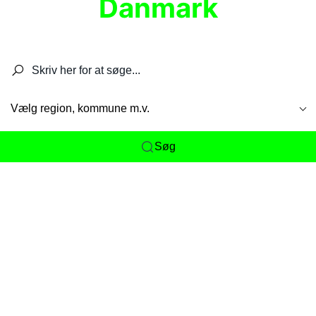
Danmark
Søg efter restauranter, spisesteder, caféer,
barer, pubber, hoteller og aktiviteter.
Vælg region, kommune m.v.
Søg
Her får du det komplette overblik
over
Danmarks mange spisesteder, caféer og
restauranter samlet ét sted. Vi gør det nemt for
dig at opdage alt fra skjulte lokale favoritter til
eksklusive gourmetoplevelser på tværs af alle
landets byer og regioner.
Søgningen er gjort enkel, så du hurtigt kan filtrere
efter madtype, lokation eller specifikke ønsker til