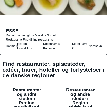
ESSE
Dansk
Fine dining
Fisk & skaldyr
Nordisk
Restauranter
Fine dining restauranter
Region
Københavns
København
Danmark
Nordhavn
Hovedstaden
Kommune
Ø
Find restauranter, spisesteder,
caféer, barer, hoteller og forlystelser i
de danske regioner
Restauranter
Restauranter
og andre
og andre
steder i
steder i
Region
Region