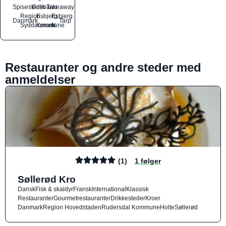
Spisesteder
Grillbarer
Takeaway
Region
Esbjerg
Esbjerg
Danmark
Tarp
Syddanmark
Kommune
N
Restauranter og andre steder med
anmeldelser
(1)
1 følger
Søllerød Kro
Dansk
Fisk & skaldyr
Fransk
International
Klassisk
Restauranter
Gourmetrestauranter
Drikkesteder
Kroer
Danmark
Region Hovedstaden
Rudersdal Kommune
Holte
Søllerød