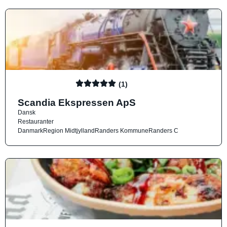
(1)
Scandia Ekspressen ApS
Dansk
Restauranter
Danmark
Region Midtjylland
Randers Kommune
Randers C