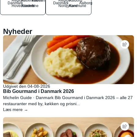
Region
Københavns
København
Region
Aalborg
Danmark
Danmark
Aalborg
Hovedstaden
Kommune
N
Nordjylland
Kommune
Nyheder
Udgivet den 04-08-2026
Bib Gourmand i Danmark 2026
Michelin Guide · Danmark Bib Gourmand i Danmark 2026 – alle 27
restauranter med by, køkken og prisni...
Læs mere →