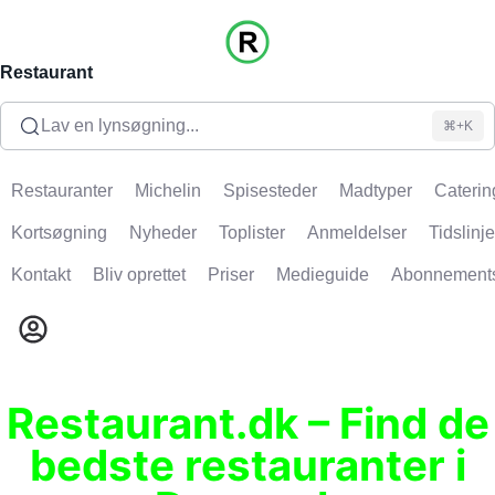
Restaurant
Lav en lynsøgning...
⌘+K
Restauranter
Michelin
Spisesteder
Madtyper
Caterin
Kortsøgning
Nyheder
Toplister
Anmeldelser
Tidslinje
Kontakt
Bliv oprettet
Priser
Medieguide
Abonnement
Restaurant.dk – Find de
bedste restauranter i