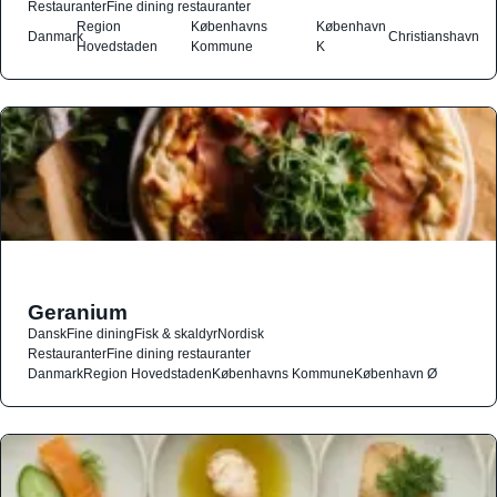
Restauranter
Fine dining restauranter
Region
Københavns
København
Danmark
Christianshavn
Hovedstaden
Kommune
K
Geranium
Dansk
Fine dining
Fisk & skaldyr
Nordisk
Restauranter
Fine dining restauranter
Danmark
Region Hovedstaden
Københavns Kommune
København Ø