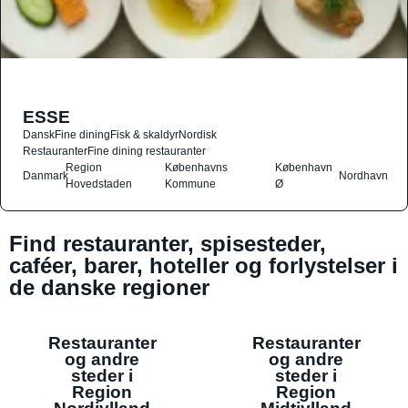
ESSE
Dansk
Fine dining
Fisk & skaldyr
Nordisk
Restauranter
Fine dining restauranter
Region
Københavns
København
Danmark
Nordhavn
Hovedstaden
Kommune
Ø
Find restauranter, spisesteder,
caféer, barer, hoteller og forlystelser i
de danske regioner
Restauranter
Restauranter
og andre
og andre
steder i
steder i
Region
Region