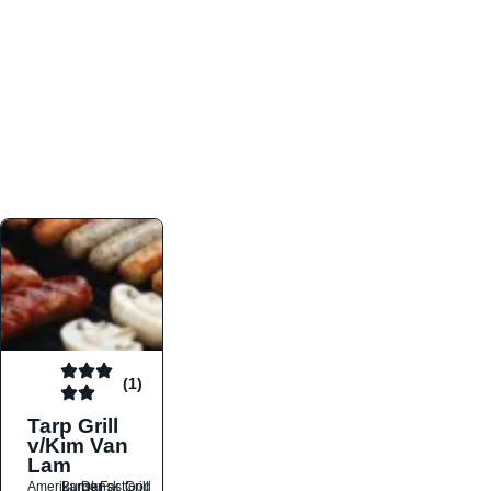
atmosfæren. Platformen er faktabaseret,
overskuelig og altid opdateret med de nyeste
informationer, hvilket gør den til det ideelle værktøj
for både lokale madelskere og turister på farten.
Find præcis den madtype og den stemning, der
passer til din næste middag, uanset hvor i landet
du befinder dig.
(1)
Tarp Grill
v/Kim Van
Lam
Amerikansk
Burger
Dansk
Fastfood
Grill