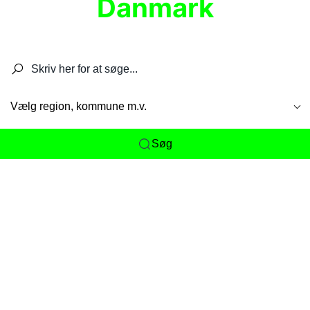
Danmark
Søg efter restauranter, spisesteder, caféer,
barer, pubber, hoteller og aktiviteter.
Vælg region, kommune m.v.
Søg
Her får du det komplette overblik
over
Danmarks mange spisesteder, caféer og
restauranter samlet ét sted. Vi gør det nemt for
dig at opdage alt fra skjulte lokale favoritter til
eksklusive gourmetoplevelser på tværs af alle
landets byer og regioner.
Søgningen er gjort enkel, så du hurtigt kan filtrere
efter madtype, lokation eller specifikke ønsker til