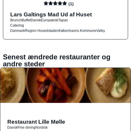
(1)
Lars Galtings Mad Ud af Huset
Brunch
Buffet
Dansk
Europæisk
Tapas
Catering
Danmark
Region Hovedstaden
Københavns Kommune
Valby
Senest ændrede restauranter og
andre steder
Restaurant Lille Mølle
Dansk
Fine dining
Nordisk