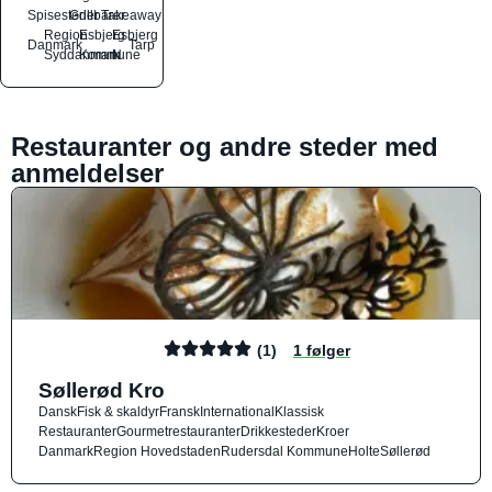
Spisesteder
Grillbarer
Takeaway
Region
Esbjerg
Esbjerg
Danmark
Tarp
Syddanmark
Kommune
N
Restauranter og andre steder med
anmeldelser
(1)
1 følger
Søllerød Kro
Dansk
Fisk & skaldyr
Fransk
International
Klassisk
Restauranter
Gourmetrestauranter
Drikkesteder
Kroer
Danmark
Region Hovedstaden
Rudersdal Kommune
Holte
Søllerød