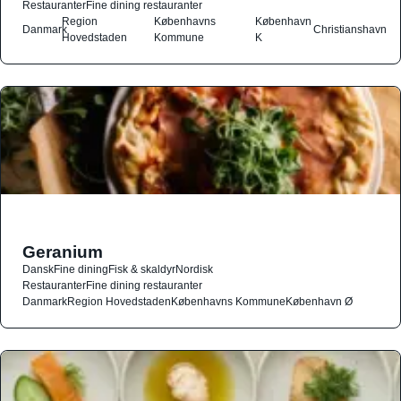
Restauranter
Fine dining restauranter
Region
Københavns
København
Danmark
Christianshavn
Hovedstaden
Kommune
K
Geranium
Dansk
Fine dining
Fisk & skaldyr
Nordisk
Restauranter
Fine dining restauranter
Danmark
Region Hovedstaden
Københavns Kommune
København Ø