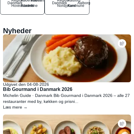
Region
Københavns
København
Region
Aalborg
Danmark
Danmark
Aalborg
Hovedstaden
Kommune
N
Nordjylland
Kommune
Nyheder
Udgivet den 04-08-2026
Bib Gourmand i Danmark 2026
Michelin Guide · Danmark Bib Gourmand i Danmark 2026 – alle 27
restauranter med by, køkken og prisni...
Læs mere →