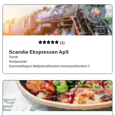
(1)
Scandia Ekspressen ApS
Dansk
Restauranter
Danmark
Region Midtjylland
Randers Kommune
Randers C