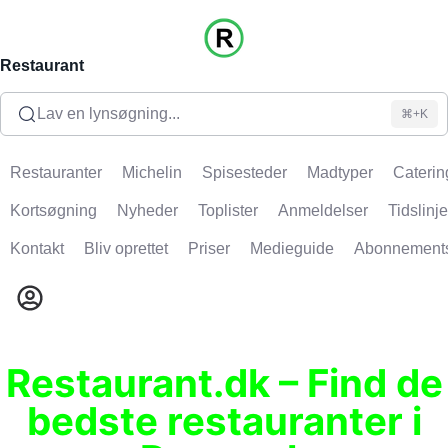
Restaurant
Lav en lynsøgning...
⌘+K
Restauranter
Michelin
Spisesteder
Madtyper
Caterin
Kortsøgning
Nyheder
Toplister
Anmeldelser
Tidslinje
Kontakt
Bliv oprettet
Priser
Medieguide
Abonnement
Restaurant.dk – Find de
bedste restauranter i