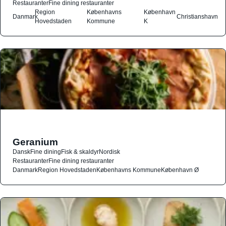
Restauranter
Fine dining restauranter
Region
Københavns
København
Danmark
Christianshavn
Hovedstaden
Kommune
K
Geranium
Dansk
Fine dining
Fisk & skaldyr
Nordisk
Restauranter
Fine dining restauranter
Danmark
Region Hovedstaden
Københavns Kommune
København Ø