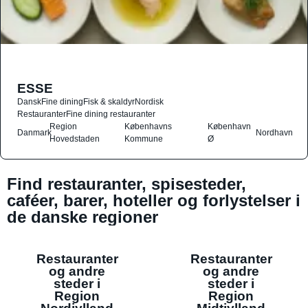
ESSE
Dansk
Fine dining
Fisk & skaldyr
Nordisk
Restauranter
Fine dining restauranter
Region
Københavns
København
Danmark
Nordhavn
Hovedstaden
Kommune
Ø
Find restauranter, spisesteder,
caféer, barer, hoteller og forlystelser i
de danske regioner
Restauranter
Restauranter
og andre
og andre
steder i
steder i
Region
Region