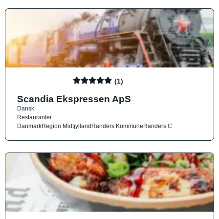
(1)
Scandia Ekspressen ApS
Dansk
Restauranter
Danmark
Region Midtjylland
Randers Kommune
Randers C