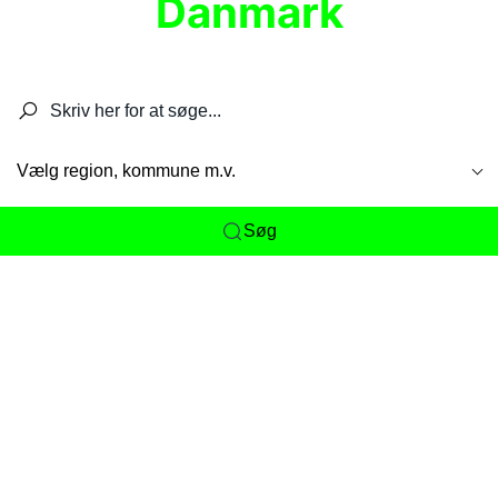
Danmark
Søg efter restauranter, spisesteder, caféer,
barer, pubber, hoteller og aktiviteter.
Vælg region, kommune m.v.
Søg
Her får du det komplette overblik
over
Danmarks mange spisesteder, caféer og
restauranter samlet ét sted. Vi gør det nemt for
dig at opdage alt fra skjulte lokale favoritter til
eksklusive gourmetoplevelser på tværs af alle
landets byer og regioner.
Søgningen er gjort enkel, så du hurtigt kan filtrere
efter madtype, lokation eller specifikke ønsker til