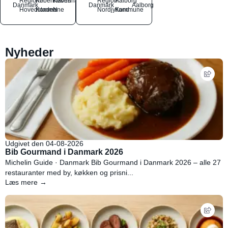
Region
Københavns
København
Region
Aalborg
Danmark
Danmark
Aalborg
Hovedstaden
Kommune
N
Nordjylland
Kommune
Nyheder
Udgivet den 04-08-2026
Bib Gourmand i Danmark 2026
Michelin Guide · Danmark Bib Gourmand i Danmark 2026 – alle 27
restauranter med by, køkken og prisni...
Læs mere →