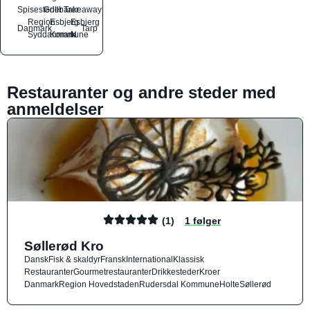
Spisesteder
Grillbarer
Takeaway
Region
Esbjerg
Esbjerg
Danmark
Tarp
Syddanmark
Kommune
N
Restauranter og andre steder med
anmeldelser
(1)
1 følger
Søllerød Kro
Dansk
Fisk & skaldyr
Fransk
International
Klassisk
Restauranter
Gourmetrestauranter
Drikkesteder
Kroer
Danmark
Region Hovedstaden
Rudersdal Kommune
Holte
Søllerød