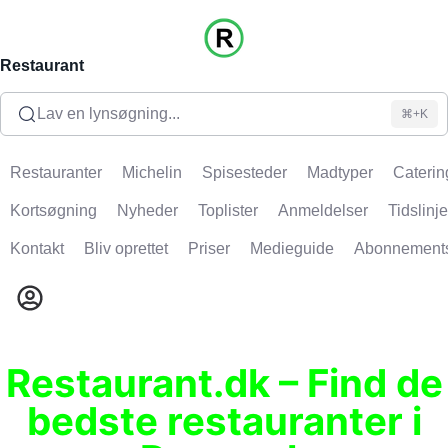
Restaurant
Lav en lynsøgning...
⌘+K
Restauranter
Michelin
Spisesteder
Madtyper
Caterin
Kortsøgning
Nyheder
Toplister
Anmeldelser
Tidslinje
Kontakt
Bliv oprettet
Priser
Medieguide
Abonnement
Restaurant.dk – Find de
bedste restauranter i