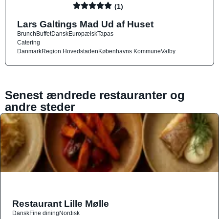
(1)
Lars Galtings Mad Ud af Huset
Brunch
Buffet
Dansk
Europæisk
Tapas
Catering
Danmark
Region Hovedstaden
Københavns Kommune
Valby
Senest ændrede restauranter og
andre steder
Restaurant Lille Mølle
Dansk
Fine dining
Nordisk