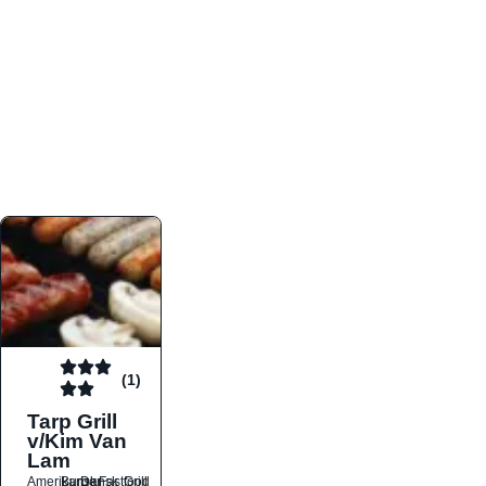
atmosfæren. Platformen er faktabaseret,
overskuelig og altid opdateret med de nyeste
informationer, hvilket gør den til det ideelle værktøj
for både lokale madelskere og turister på farten.
Find præcis den madtype og den stemning, der
passer til din næste middag, uanset hvor i landet
du befinder dig.
(1)
Tarp Grill
v/Kim Van
Lam
Amerikansk
Burger
Dansk
Fastfood
Grill