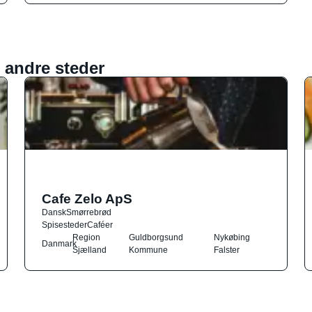
 andre steder
Cafe Zelo ApS
Dansk
Smørrebrød
Spisesteder
Caféer
Region
Guldborgsund
Nykøbing
Danmark
Sjælland
Kommune
Falster