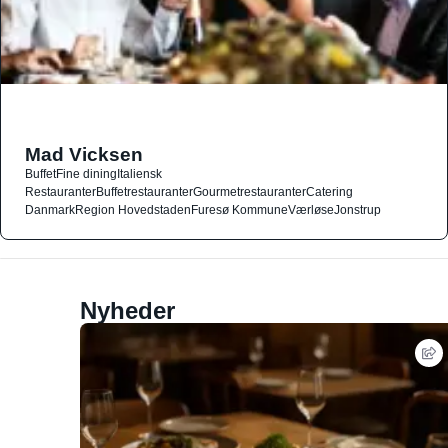
Mad Vicksen
Buffet
Fine dining
Italiensk
Restauranter
Buffetrestauranter
Gourmetrestauranter
Catering
Danmark
Region Hovedstaden
Furesø Kommune
Værløse
Jonstrup
Nyheder