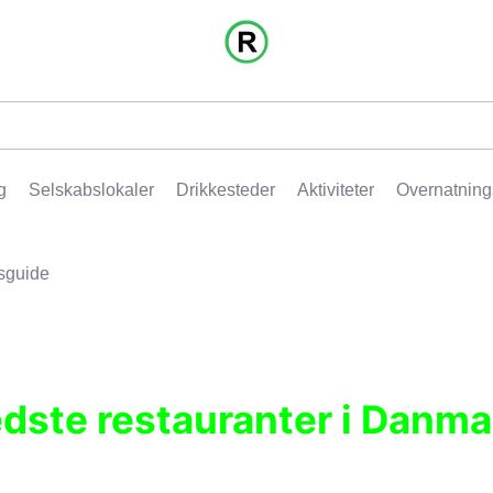
g
Selskabslokaler
Drikkesteder
Aktiviteter
Overnatning
sguide
edste restauranter i Danma
r, pubber, hoteller og aktiviteter.