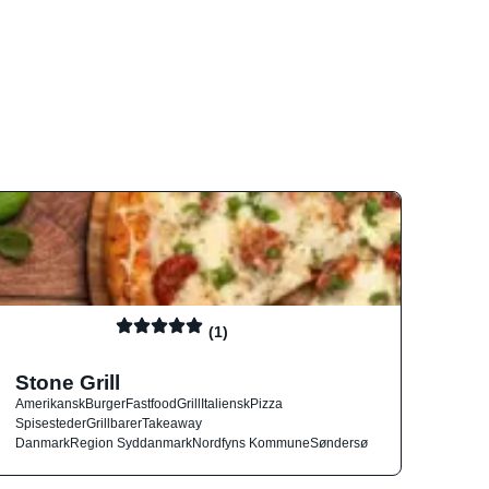
(1)
Stone Grill
Amerikansk
Burger
Fastfood
Grill
Italiensk
Pizza
Spisesteder
Grillbarer
Takeaway
Danmark
Region Syddanmark
Nordfyns Kommune
Søndersø