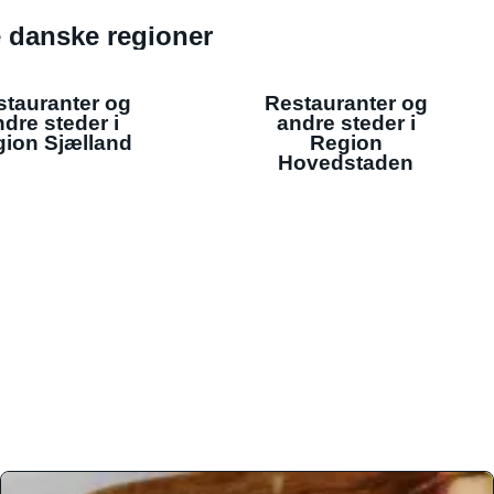
de danske regioner
stauranter og
Restauranter og
dre steder i
andre steder i
ion Sjælland
Region
Hovedstaden