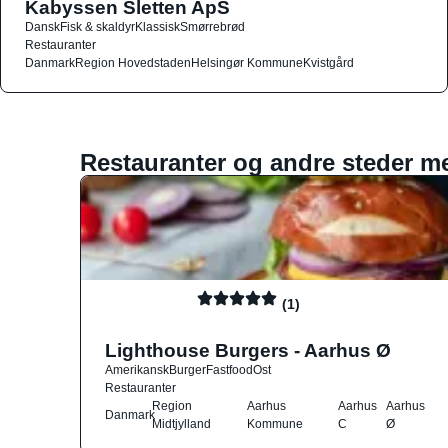
Kabyssen Sletten ApS
Dansk
Fisk & skaldyr
Klassisk
Smørrebrød
Restauranter
Danmark
Region Hovedstaden
Helsingør Kommune
Kvistgård
Restauranter og andre steder m
(1)
Lighthouse Burgers - Aarhus Ø
Amerikansk
Burger
Fastfood
Ost
Restauranter
Region
Aarhus
Aarhus
Aarhus
Danmark
Midtjylland
Kommune
C
Ø