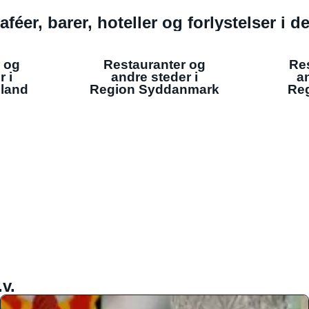
aféer, barer, hoteller og forlystelser i 
 og
Restauranter og
Re
r i
andre steder i
an
lland
Region Syddanmark
Reg
v.