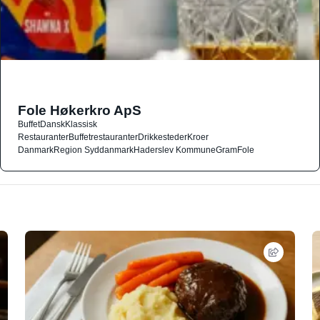
Fole Høkerkro ApS
Buffet
Dansk
Klassisk
Restauranter
Buffetrestauranter
Drikkesteder
Kroer
Danmark
Region Syddanmark
Haderslev Kommune
Gram
Fole