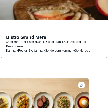
Bistro Grand Mere
Amerikansk
Bøf & steak
Dansk
Dessert
Fransk
Salat
Smørrebrød
Restauranter
Danmark
Region Syddanmark
Sønderborg Kommune
Sønderborg