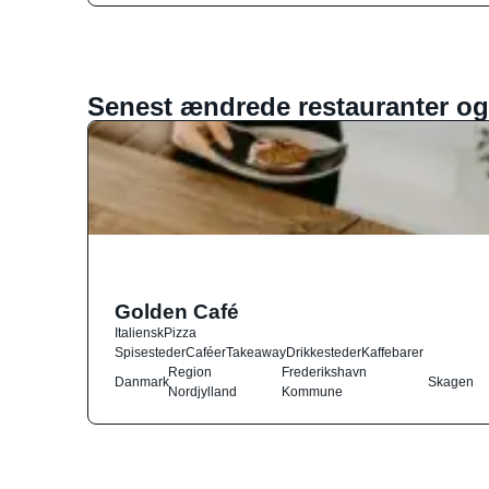
Senest ændrede restauranter og
Golden Café
Italiensk
Pizza
Spisesteder
Caféer
Takeaway
Drikkesteder
Kaffebarer
Region
Frederikshavn
Danmark
Skagen
Nordjylland
Kommune