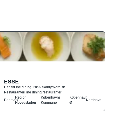
ESSE
Dansk
Fine dining
Fisk & skaldyr
Nordisk
Restauranter
Fine dining restauranter
Region
Københavns
København
Danmark
Nordhavn
Hovedstaden
Kommune
Ø