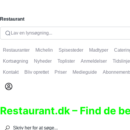
Restaurant
Lav en lynsøgning...
Restauranter
Michelin
Spisesteder
Madtyper
Caterin
Kortsøgning
Nyheder
Toplister
Anmeldelser
Tidslinje
Kontakt
Bliv oprettet
Priser
Medieguide
Abonnement
Restaurant.dk – Find de b
Søg efter restauranter, spisesteder, caféer, bare