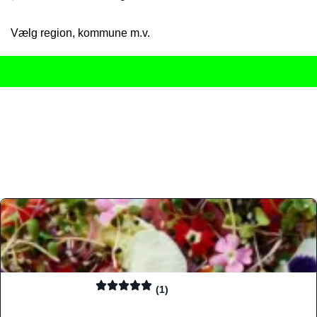
Vælg region, kommune m.v.
Her får du det komplette overblik
over Danmarks mange spisested
gourmetoplevelser på tværs af alle landets byer og regioner.
Søgningen er gjort enkel, så du hurtigt kan filtrere efter madtyp
informationer, hvilket gør den til det ideelle værktøj for både lo
Find præcis den madtype og den stemning, der passer til din næ
(1)