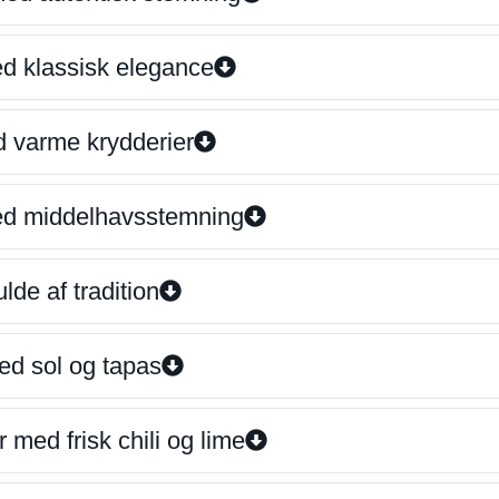
ed klassisk elegance
d varme krydderier
ed middelhavsstemning
lde af tradition
ed sol og tapas
 med frisk chili og lime