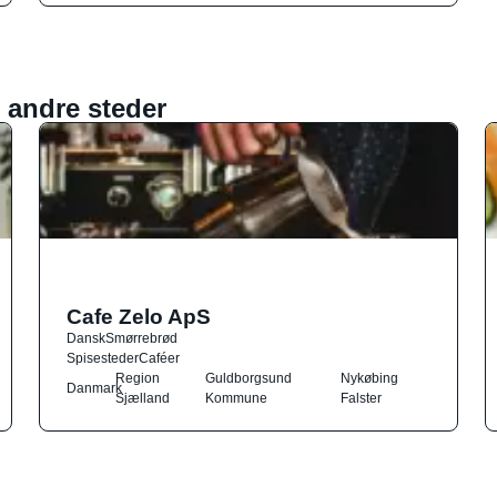
 andre steder
Cafe Zelo ApS
Dansk
Smørrebrød
Spisesteder
Caféer
Region
Guldborgsund
Nykøbing
Danmark
Sjælland
Kommune
Falster