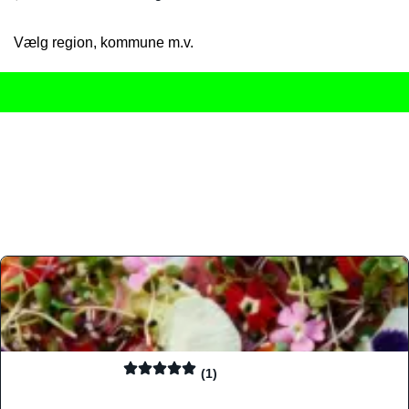
Vælg region, kommune m.v.
Her får du det komplette overblik
over Danmarks mange spisested
gourmetoplevelser på tværs af alle landets byer og regioner.
Søgningen er gjort enkel, så du hurtigt kan filtrere efter madtyp
informationer, hvilket gør den til det ideelle værktøj for både lo
Find præcis den madtype og den stemning, der passer til din næ
(1)