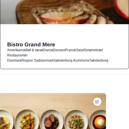
Bistro Grand Mere
Amerikansk
Bøf & steak
Dansk
Dessert
Fransk
Salat
Smørrebrød
Restauranter
Danmark
Region Syddanmark
Sønderborg Kommune
Sønderborg