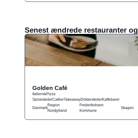
Senest ændrede restauranter og
Golden Café
Italiensk
Pizza
Spisesteder
Caféer
Takeaway
Drikkesteder
Kaffebarer
Region
Frederikshavn
Danmark
Skagen
Nordjylland
Kommune