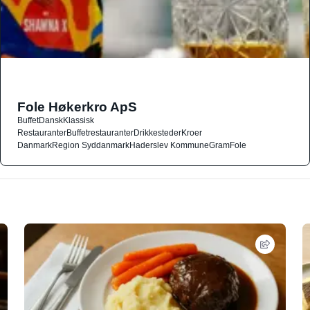
Fole Høkerkro ApS
Buffet
Dansk
Klassisk
Restauranter
Buffetrestauranter
Drikkesteder
Kroer
Danmark
Region Syddanmark
Haderslev Kommune
Gram
Fole