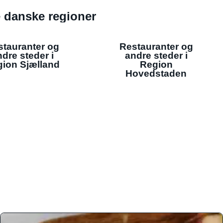
de danske regioner
stauranter og
Restauranter og
dre steder i
andre steder i
ion Sjælland
Region
Hovedstaden