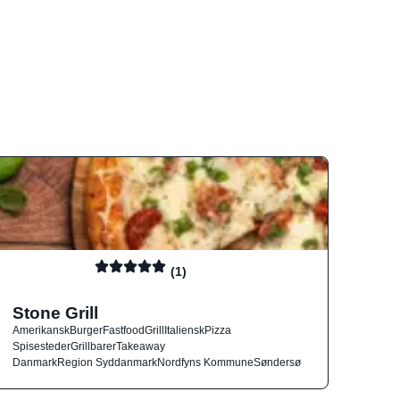
(1)
Stone Grill
Amerikansk
Burger
Fastfood
Grill
Italiensk
Pizza
Spisesteder
Grillbarer
Takeaway
Danmark
Region Syddanmark
Nordfyns Kommune
Søndersø