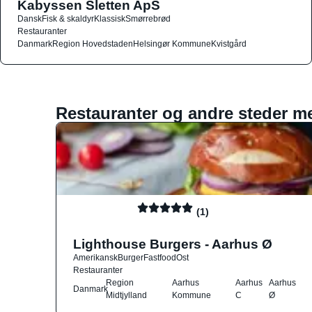
Kabyssen Sletten ApS
Dansk
Fisk & skaldyr
Klassisk
Smørrebrød
Restauranter
Danmark
Region Hovedstaden
Helsingør Kommune
Kvistgård
Restauranter og andre steder m
(1)
Lighthouse Burgers - Aarhus Ø
Amerikansk
Burger
Fastfood
Ost
Restauranter
Region
Aarhus
Aarhus
Aarhus
Danmark
Midtjylland
Kommune
C
Ø