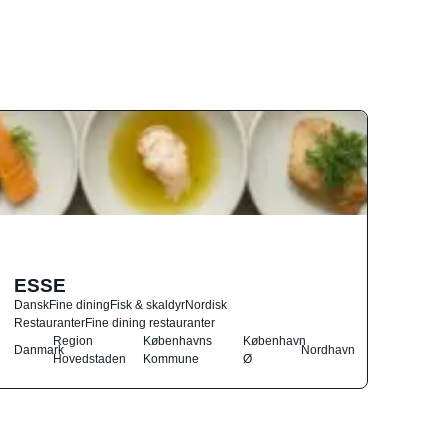
ESSE
Dansk
Fine dining
Fisk & skaldyr
Nordisk
Restauranter
Fine dining restauranter
Region
Københavns
København
Danmark
Nordhavn
Hovedstaden
Kommune
Ø