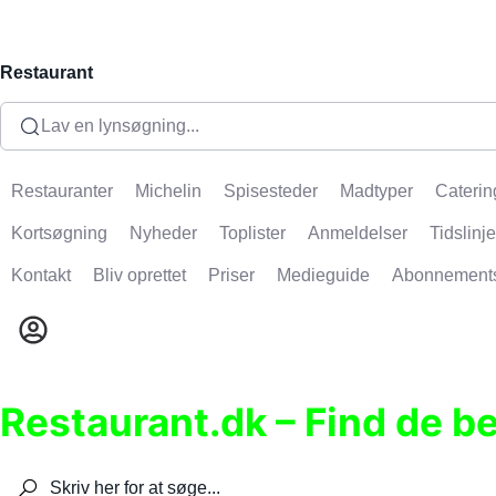
Restaurant
Lav en lynsøgning...
Restauranter
Michelin
Spisesteder
Madtyper
Caterin
Kortsøgning
Nyheder
Toplister
Anmeldelser
Tidslinje
Kontakt
Bliv oprettet
Priser
Medieguide
Abonnement
Restaurant.dk – Find de b
Søg efter restauranter, spisesteder, caféer, bare