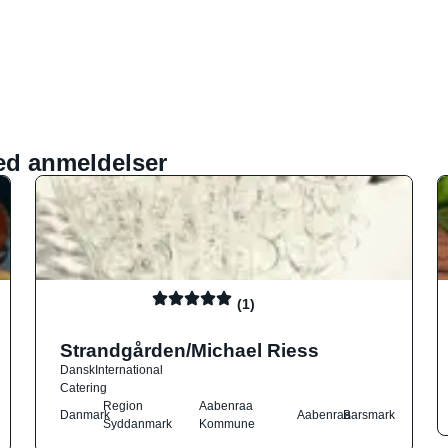
ed anmeldelser
(1)
Strandgården/Michael Riess
Dansk
International
Catering
Region
Aabenraa
Danmark
Aabenraa
Barsmark
Syddanmark
Kommune