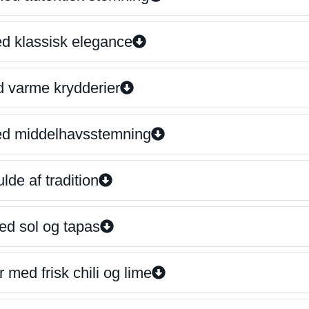
ed klassisk elegance
d varme krydderier
ed middelhavsstemning
lde af tradition
ed sol og tapas
 med frisk chili og lime