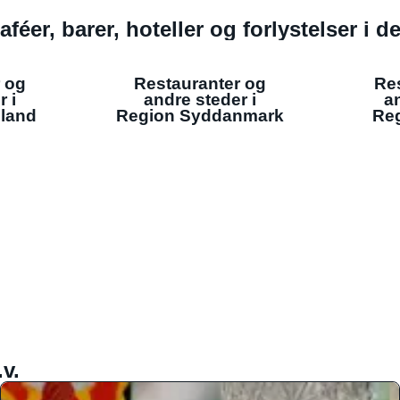
aféer, barer, hoteller og forlystelser i 
 og
Restauranter og
Re
r i
andre steder i
an
lland
Region Syddanmark
Reg
v.