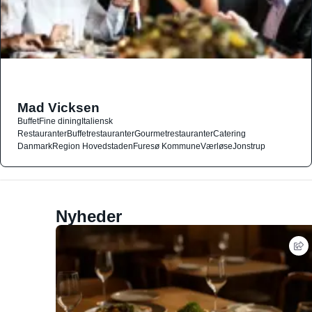
Mad Vicksen
Buffet
Fine dining
Italiensk
Restauranter
Buffetrestauranter
Gourmetrestauranter
Catering
Danmark
Region Hovedstaden
Furesø Kommune
Værløse
Jonstrup
Nyheder