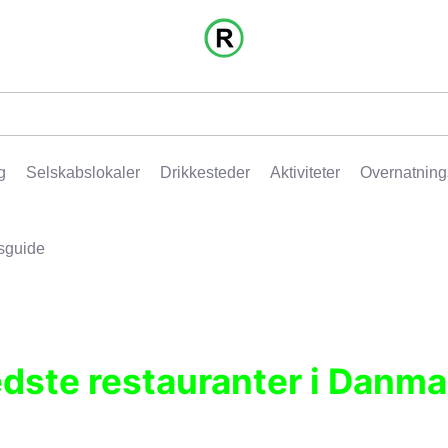
g
Selskabslokaler
Drikkesteder
Aktiviteter
Overnatning
sguide
edste restauranter i Danma
r, pubber, hoteller og aktiviteter.