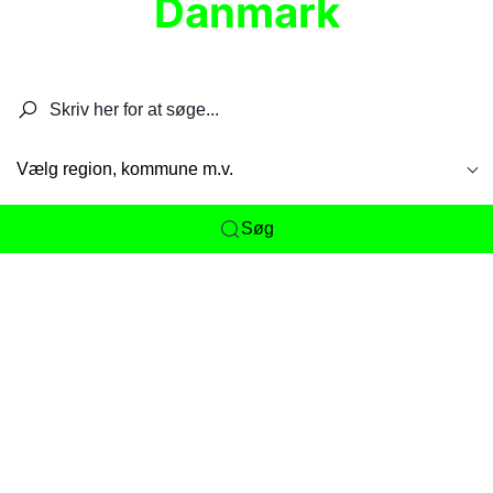
Danmark
Søg efter restauranter, spisesteder, caféer,
barer, pubber, hoteller og aktiviteter.
Vælg region, kommune m.v.
Søg
Her får du det komplette overblik
over
Danmarks mange spisesteder, caféer og
restauranter samlet ét sted. Vi gør det nemt for
dig at opdage alt fra skjulte lokale favoritter til
eksklusive gourmetoplevelser på tværs af alle
landets byer og regioner.
Søgningen er gjort enkel, så du hurtigt kan filtrere
efter madtype, lokation eller specifikke ønsker til