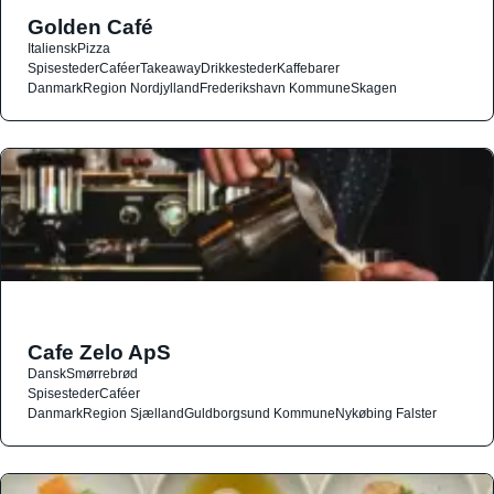
Golden Café
Italiensk
Pizza
Spisesteder
Caféer
Takeaway
Drikkesteder
Kaffebarer
Danmark
Region Nordjylland
Frederikshavn Kommune
Skagen
Cafe Zelo ApS
Dansk
Smørrebrød
Spisesteder
Caféer
Danmark
Region Sjælland
Guldborgsund Kommune
Nykøbing Falster