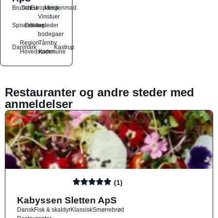
Brunch
Dansk
Europæisk
Morgenmad
Vinstuer
Spisesteder
Drikkesteder
og
bodegaer
Region
Tårnby
Danmark
Kastrup
Hovedstaden
Kommune
Restauranter og andre steder med
anmeldelser
(1)
Kabyssen Sletten ApS
Dansk
Fisk & skaldyr
Klassisk
Smørrebrød