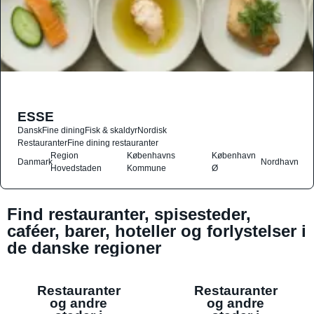
ESSE
Dansk
Fine dining
Fisk & skaldyr
Nordisk
Restauranter
Fine dining restauranter
Region
Københavns
København
Danmark
Nordhavn
Hovedstaden
Kommune
Ø
Find restauranter, spisesteder,
caféer, barer, hoteller og forlystelser i
de danske regioner
Restauranter
Restauranter
og andre
og andre