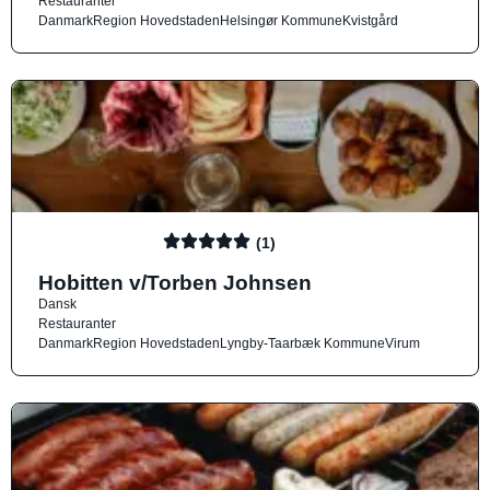
Restauranter
Danmark
Region Hovedstaden
Helsingør Kommune
Kvistgård
(1)
Hobitten v/Torben Johnsen
Dansk
Restauranter
Danmark
Region Hovedstaden
Lyngby-Taarbæk Kommune
Virum