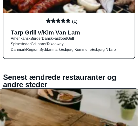
(1)
Tarp Grill v/Kim Van Lam
Amerikansk
Burger
Dansk
Fastfood
Grill
Spisesteder
Grillbarer
Takeaway
Danmark
Region Syddanmark
Esbjerg Kommune
Esbjerg N
Tarp
Senest ændrede restauranter og
andre steder