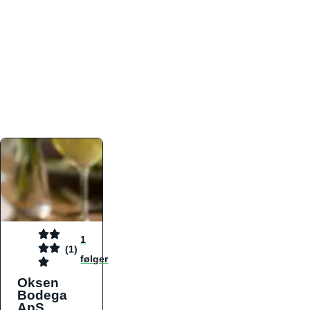
atmosfæren. Platformen er faktabaseret,
overskuelig og altid opdateret med de nyeste
informationer, hvilket gør den til det ideelle værktøj
for både lokale madelskere og turister på farten.
Find præcis den madtype og den stemning, der
passer til din næste middag, uanset hvor i landet
du befinder dig.
1
(1)
følger
Oksen
Bodega
ApS