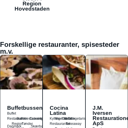
Region
Hovedstaden
Forskellige restauranter, spisesteder
m.v.
Buffetbussen
Cocina
J.M.
Latina
Iversen
Buffet
Restauration
Restauranter
Buffetrestauranter
Catering
Kylling
Mexicansk
Ost
Salat
Taco
Vegetarisk
ApS
Region
Tønder
Restauranter
Takeaway
Danmark
Skærbæk