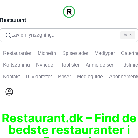
Restaurant
Lav en lynsøgning...
⌘+K
Restauranter
Michelin
Spisesteder
Madtyper
Caterin
Kortsøgning
Nyheder
Toplister
Anmeldelser
Tidslinje
Kontakt
Bliv oprettet
Priser
Medieguide
Abonnement
Restaurant.dk – Find de
bedste restauranter i