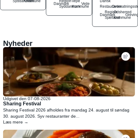
Syddanmark
Kommune
Region
Vejle
Dansk
Danmark
Vejle
Syddanmark
Kommune
Restauranter
Overnatningsst
Region
Odsherred
Danmark
Grevin
Sjælland
Kommune
Nyheder
Udgivet den 07-08-2026
Sharing Festival
Sharing Festival 2026 afholdes fra mandag 24. august til søndag
30. august 2026. Syv restauranter de...
Læs mere →