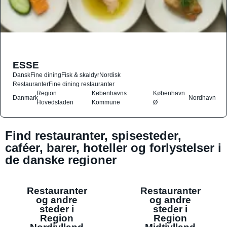
ESSE
Dansk
Fine dining
Fisk & skaldyr
Nordisk
Restauranter
Fine dining restauranter
Region
Københavns
København
Danmark
Nordhavn
Hovedstaden
Kommune
Ø
Find restauranter, spisesteder,
caféer, barer, hoteller og forlystelser i
de danske regioner
Restauranter
Restauranter
og andre
og andre
steder i
steder i
Region
Region