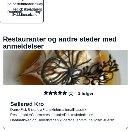
Spisesteder
Grillbarer
Takeaway
Region
Esbjerg
Esbjerg
Danmark
Tarp
Syddanmark
Kommune
N
Restauranter og andre steder med
anmeldelser
(1)
1 følger
Søllerød Kro
Dansk
Fisk & skaldyr
Fransk
International
Klassisk
Restauranter
Gourmetrestauranter
Drikkesteder
Kroer
Danmark
Region Hovedstaden
Rudersdal Kommune
Holte
Søllerød