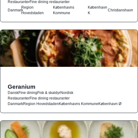
Restauranter
Fine dining restauranter
Region
Københavns
København
Danmark
Christianshavn
Hovedstaden
Kommune
K
Geranium
Dansk
Fine dining
Fisk & skaldyr
Nordisk
Restauranter
Fine dining restauranter
Danmark
Region Hovedstaden
Københavns Kommune
København Ø