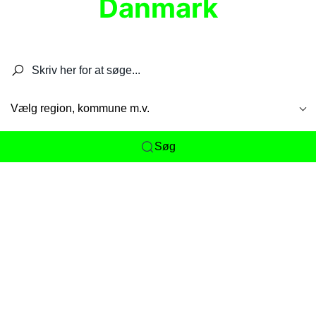
Danmark
Søg efter restauranter, spisesteder, caféer,
barer, pubber, hoteller og aktiviteter.
Vælg region, kommune m.v.
Søg
Her får du det komplette overblik
over
Danmarks mange spisesteder, caféer og
restauranter samlet ét sted. Vi gør det nemt for
dig at opdage alt fra skjulte lokale favoritter til
eksklusive gourmetoplevelser på tværs af alle
landets byer og regioner.
Søgningen er gjort enkel, så du hurtigt kan filtrere
efter madtype, lokation eller specifikke ønsker til