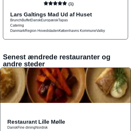
(1)
Lars Galtings Mad Ud af Huset
Brunch
Buffet
Dansk
Europæisk
Tapas
Catering
Danmark
Region Hovedstaden
Københavns Kommune
Valby
Senest ændrede restauranter og
andre steder
Restaurant Lille Mølle
Dansk
Fine dining
Nordisk