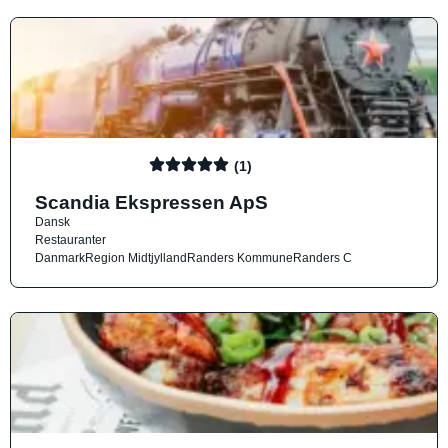
(1)
Scandia Ekspressen ApS
Dansk
Restauranter
Danmark
Region Midtjylland
Randers Kommune
Randers C