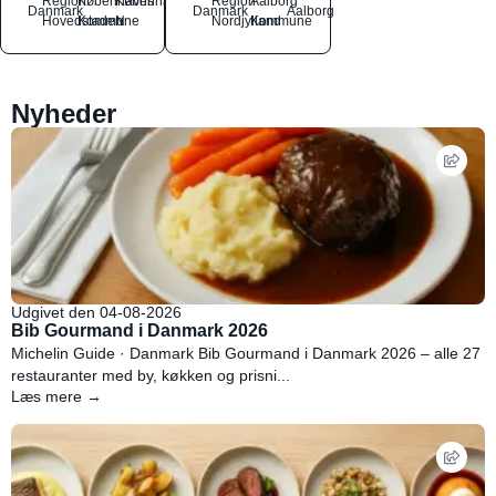
Region
Københavns
København
Region
Aalborg
Danmark
Danmark
Aalborg
Hovedstaden
Kommune
N
Nordjylland
Kommune
Nyheder
Udgivet den 04-08-2026
Bib Gourmand i Danmark 2026
Michelin Guide · Danmark Bib Gourmand i Danmark 2026 – alle 27
restauranter med by, køkken og prisni...
Læs mere →