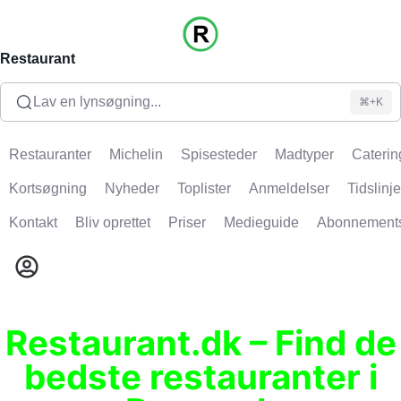
Restaurant
Lav en lynsøgning...
⌘+K
Restauranter
Michelin
Spisesteder
Madtyper
Caterin
Kortsøgning
Nyheder
Toplister
Anmeldelser
Tidslinje
Kontakt
Bliv oprettet
Priser
Medieguide
Abonnement
Restaurant.dk – Find de
bedste restauranter i