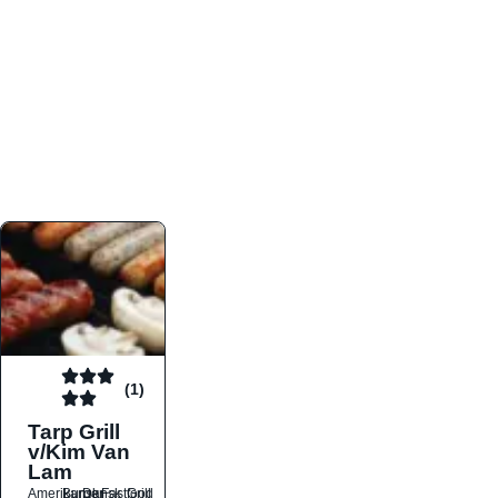
atmosfæren. Platformen er faktabaseret,
overskuelig og altid opdateret med de nyeste
informationer, hvilket gør den til det ideelle værktøj
for både lokale madelskere og turister på farten.
Find præcis den madtype og den stemning, der
passer til din næste middag, uanset hvor i landet
du befinder dig.
(1)
Tarp Grill
v/Kim Van
Lam
Amerikansk
Burger
Dansk
Fastfood
Grill