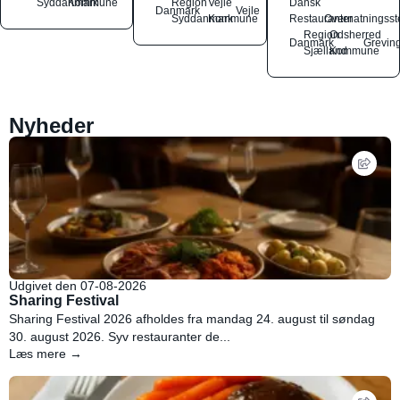
Syddanmark
Kommune
Region
Vejle
Dansk
Danmark
Vejle
Syddanmark
Kommune
Restauranter
Overnatningsst
Region
Odsherred
Danmark
Grevin
Sjælland
Kommune
Nyheder
Udgivet den 07-08-2026
Sharing Festival
Sharing Festival 2026 afholdes fra mandag 24. august til søndag
30. august 2026. Syv restauranter de...
Læs mere →