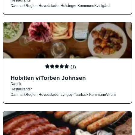
Restauranter
Danmark
Region Hovedstaden
Helsingør Kommune
Kvistgård
(1)
Hobitten v/Torben Johnsen
Dansk
Restauranter
Danmark
Region Hovedstaden
Lyngby-Taarbæk Kommune
Virum