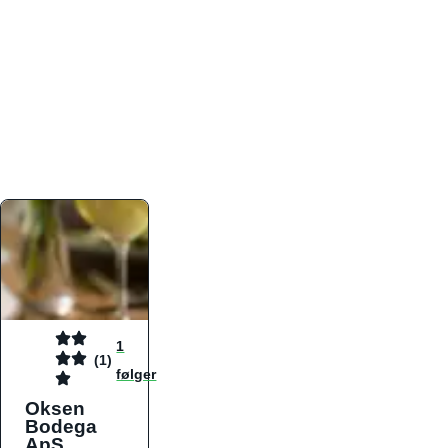
atmosfæren. Platformen er faktabaseret,
overskuelig og altid opdateret med de nyeste
informationer, hvilket gør den til det ideelle værktøj
for både lokale madelskere og turister på farten.
Find præcis den madtype og den stemning, der
passer til din næste middag, uanset hvor i landet
du befinder dig.
1
(1)
følger
Oksen
Bodega
ApS