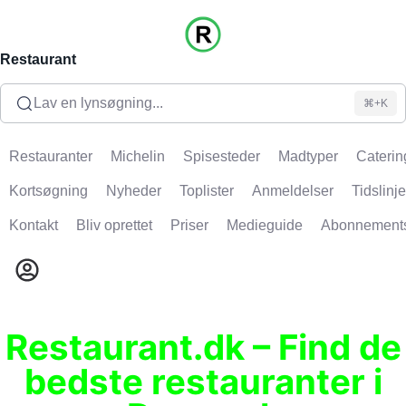
Restaurant
Lav en lynsøgning...
⌘+K
Restauranter
Michelin
Spisesteder
Madtyper
Caterin
Kortsøgning
Nyheder
Toplister
Anmeldelser
Tidslinje
Kontakt
Bliv oprettet
Priser
Medieguide
Abonnement
Restaurant.dk – Find de
bedste restauranter i