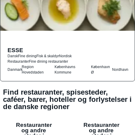
ESSE
Dansk
Fine dining
Fisk & skaldyr
Nordisk
Restauranter
Fine dining restauranter
Region
Københavns
København
Danmark
Nordhavn
Hovedstaden
Kommune
Ø
Find restauranter, spisesteder,
caféer, barer, hoteller og forlystelser i
de danske regioner
Restauranter
Restauranter
og andre
og andre