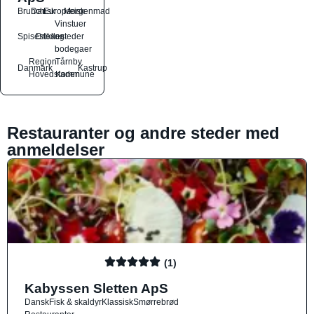
Brunch
Dansk
Europæisk
Morgenmad
Vinstuer
Spisesteder
Drikkesteder
og
bodegaer
Region
Tårnby
Danmark
Kastrup
Hovedstaden
Kommune
Restauranter og andre steder med
anmeldelser
(1)
Kabyssen Sletten ApS
Dansk
Fisk & skaldyr
Klassisk
Smørrebrød