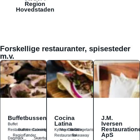
Region
Hovedstaden
Forskellige restauranter, spisesteder
m.v.
Buffetbussen
Cocina
J.M.
Latina
Iversen
Buffet
Restauration
Restauranter
Buffetrestauranter
Catering
Kylling
Mexicansk
Ost
Salat
Taco
Vegetarisk
ApS
Region
Tønder
Restauranter
Takeaway
Danmark
Skærbæk