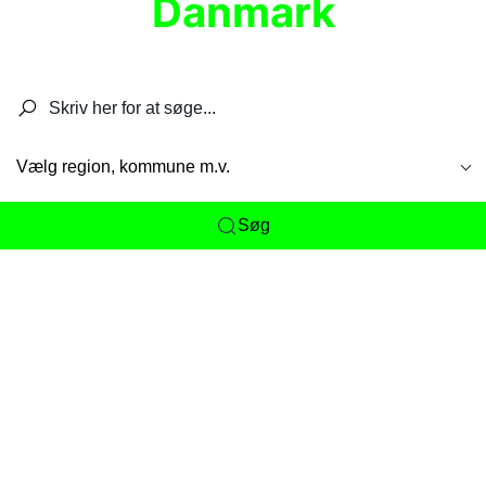
Danmark
Søg efter restauranter, spisesteder, caféer,
barer, pubber, hoteller og aktiviteter.
Vælg region, kommune m.v.
Søg
Her får du det komplette overblik
over
Danmarks mange spisesteder, caféer og
restauranter samlet ét sted. Vi gør det nemt for
dig at opdage alt fra skjulte lokale favoritter til
eksklusive gourmetoplevelser på tværs af alle
landets byer og regioner.
Søgningen er gjort enkel, så du hurtigt kan filtrere
efter madtype, lokation eller specifikke ønsker til