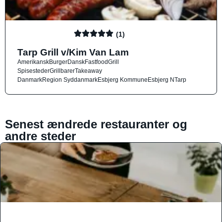
(1)
Tarp Grill v/Kim Van Lam
Amerikansk
Burger
Dansk
Fastfood
Grill
Spisesteder
Grillbarer
Takeaway
Danmark
Region Syddanmark
Esbjerg Kommune
Esbjerg N
Tarp
Senest ændrede restauranter og
andre steder