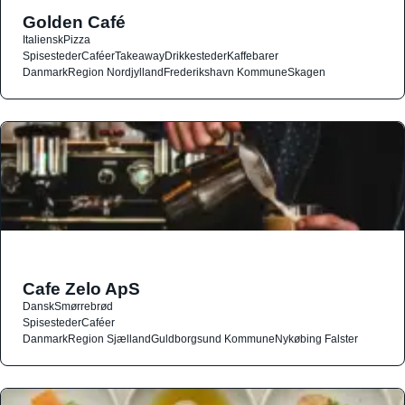
Golden Café
Italiensk
Pizza
Spisesteder
Caféer
Takeaway
Drikkesteder
Kaffebarer
Danmark
Region Nordjylland
Frederikshavn Kommune
Skagen
Cafe Zelo ApS
Dansk
Smørrebrød
Spisesteder
Caféer
Danmark
Region Sjælland
Guldborgsund Kommune
Nykøbing Falster